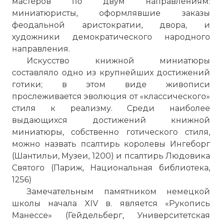
мастеров по двум направлениям:
миниатюристы, оформлявшие заказы
Готический стиль
феодальной аристократии, двора, и
Фото статьи:
художники демократического народного
направления.
Искусство книжной миниатюры
составляло одно из крупнейших достижений
готики; в этом виде живописи
прослеживается эволюция от «классического»
стиля к реализму. Среди наиболее
выдающихся достижений книжной
миниатюры, собственно готического стиля,
можно назвать псалтирь королевы Ингеборг
(Шантильи, Музеи, 1200) и псалтирь Людовика
Святого (Париж, Национальная библиотека,
1256)
Замечательным памятником немецкой
школы начала XIV в. является «Рукопись
Манессе» (Гейдельберг, Университетская