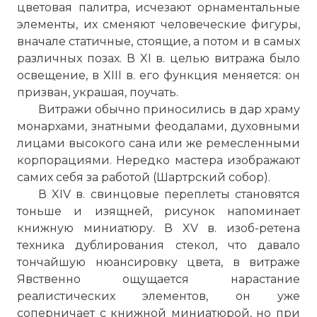
цветовая палитра, исчезают орнаментальные
элементы, их сменяют человеческие фигуры,
вначале статичные, стоящие, а потом и в самых
различных позах. В XI в. целью витража было
освещение, в XIII в. его функция меняется: он
призван, украшая, поучать.
Витражи обычно приносились в дар храму
монархами, знатными феодалами, духовными
лицами высокого сана или же ремесленными
корпорациями. Нередко мастера изображают
самих себя за работой (
Шартрский собор
).
В XIV в. свинцовые переплеты становятся
тоньше и изящней, рисунок напоминает
книжную миниатюру. В XV в. изоб-ретена
техника дублирования стекол, что давало
тончайшую нюансировку цвета, в витраже
Явственно ощущается нарастание
☓
реалистических элементов, он уже
соперничает с книжной миниатюрой, но при