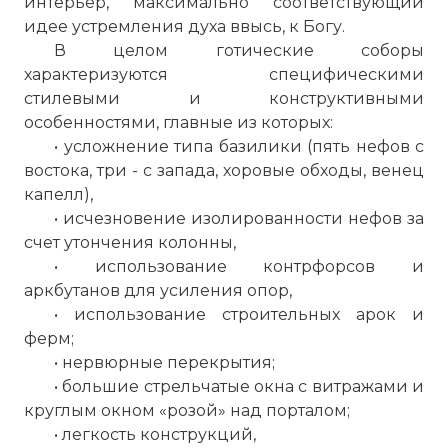
интерьер, максимально соответствующий
идее устремления духа ввысь, к Богу.
В целом готические соборы
характеризуются специфическими
стилевыми и конструктивными
особенностями, главные из которых:
• усложнение типа базилики (пять нефов с
востока, три - с запада, хоровые обходы, венец
капелл),
• исчезновение изолированности нефов за
счет утончения колонны,
• использование контрфорсов и
аркбутанов для усиления опор,
• использование строительных арок и
ферм;
• нервюрные перекрытия;
• большие стрельчатые окна с витражами и
круглым окном «розой» над порталом;
• легкость конструкций,