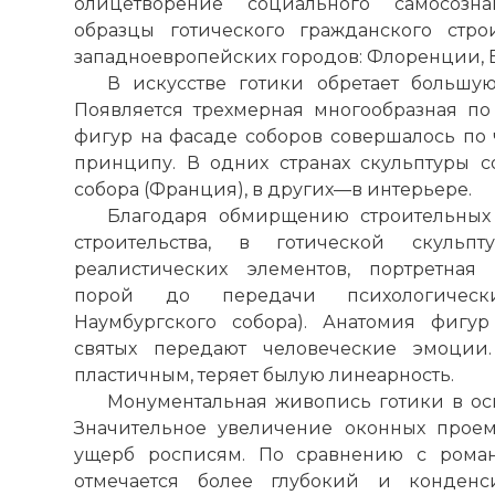
олицетворение социального самосозна
образцы готического гражданского стро
западноевропейских городов: Флоренции, Бр
В искусстве готики обретает большую
Появляется трехмерная многообразная п
фигур на фасаде соборов совершалось по 
принципу. В одних странах скульптуры с
собора (Франция), в других—в интерьере.
Благодаря обмирщению строительных 
строительства, в готической скульпт
реалистических элементов, портретная
порой до передачи психологически
Наумбургского собора). Анатомия фигур
святых передают человеческие эмоции.
пластичным, теряет былую линеарность.
Монументальная живопись готики в ос
Значительное увеличение оконных прое
ущерб росписям. По сравнению с роман
отмечается более глубокий и конденс