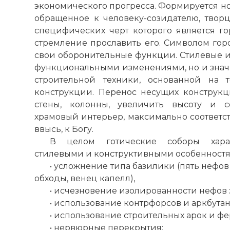
экономического прогресса. Формируется н
обращенное к человеку-созидателю, творц
специфических черт которого является го
стремление прославить его. Символом гор
свои оборонительные функции. Стилевые и
функциональными изменениями, но и знач
строительной техники, основанной на 
конструкции. Перенос несущих конструкц
стены, колонны, увеличить высоту и 
храмовый интерьер, максимально соответс
ввысь, к Богу.
В целом готические соборы харак
стилевыми и конструктивными особенностям
• усложнение типа базилики (пять нефов с
обходы, венец капелл),
• исчезновение изолированности нефов 
• использование контрфорсов и аркбутан
• использование строительных арок и фе
• нервюрные перекрытия;