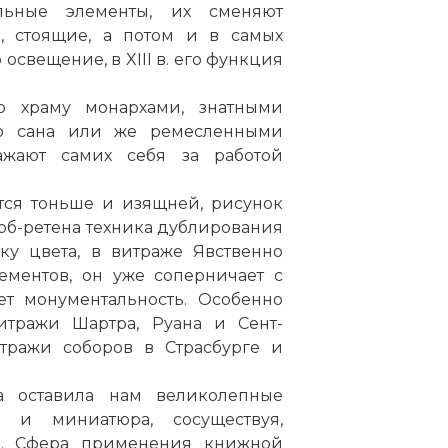
альные элементы, их сменяют
е, стоящие, а потом и в самых
 освещение, в XIII в. его функция
 храму монархами, знатными
о сана или же ремесленными
ажают самих себя за работой
ятся тоньше и изящней, рисунок
об-ретена техника дублирования
ку цвета, в витраже Явственно
ементов, он уже соперничает с
т монументальность. Особенно
итражи Шартра, Руана и Сент-
тражи соборов в Страсбурге и
а оставила нам великолепные
 и миниатюра, сосуществуя,
ю. Сфера применения книжной