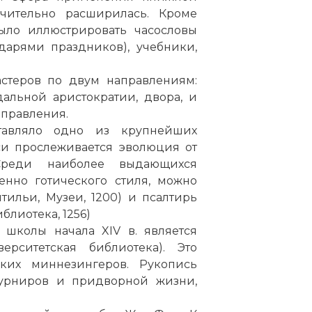
чительно расширилась. Кроме
ыло иллюстрировать часословы
дарями праздников), учебники,
астеров по двум направлениям:
альной аристократии, двора, и
аправления.
тавляло одно из крупнейших
си прослеживается эволюция от
 Среди наиболее выдающихся
нно готического стиля, можно
тильи, Музеи, 1200) и псалтирь
лиотека, 1256)
школы начала XIV в. является
ерситетская библиотека). Это
ких миннезингеров. Рукопись
турниров и придворной жизни,