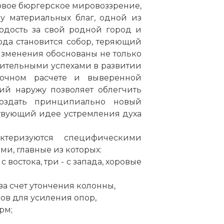
овое бюргерское мировоззрение,
у материальных благ, одной из
рдость за свой родной город и
ода становится собор, теряющий
зменения обоснованы не только
ительными успехами в развитии
точном расчете и выверенной
ий наружу позволяет облегчить
создать принципиально новый
твующий идее устремления духа
теризуются специфическими
и, главные из которых:
 востока, три - с запада, хоровые
за счет утончения колонны,
ов для усиления опор,
рм;