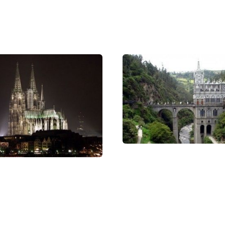
тике приходит усложнение и обогащение созвучност
сюжетной системы, где отражалось средневековое
ие. Возникает интерес к реальным формам природы