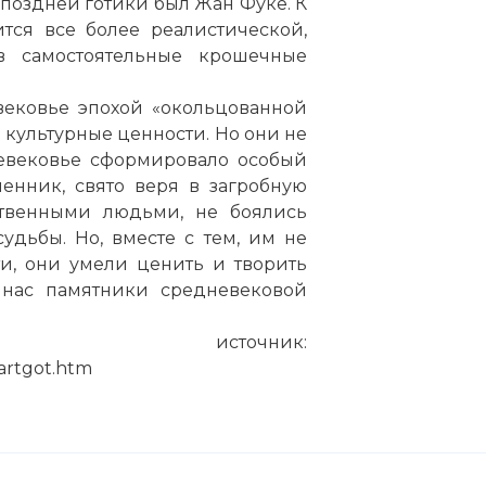
оздней готики был Жан Фуке. К
тся все более реалистической,
в самостоятельные крошечные
ековье эпохой «окольцованной
культурные ценности. Но они не
невековье сформировало особый
ленник, свято веря в загробную
твенными людьми, не боялись
удьбы. Но, вместе с тем, им не
и, они умели ценить и творить
 нас памятники средневековой
источник:
vartgot.htm