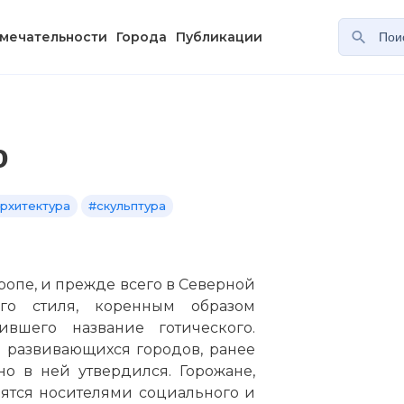
мечательности
Города
Публикации
о
рхитектура
#скульптура
вропе, и прежде всего в Северной
ого стиля, коренным образом
вшего название готического.
 развивающихся городов, ранее
но в ней утвердился. Горожане,
ятся носителями социального и