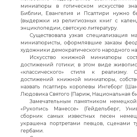
☓
миниатюры в готическом искусстве зна
Библии, Евангелия и Псалтири нужно б
(выдержки из религиозных книг с кален
энциклопедии, светскую литературу.
Существовала узкая специализация м
миниатюристы, оформлявшие заказы феод
художники демократического народного н
Искусство книжной миниатюры сос
достижений готики; в этом виде живопи
«классического» стиля к реализму.
достижений книжной миниатюры, собстве
назвать псалтирь королевы Ингеборг (Шан
Людовика Святого (Париж, Национальная биб
Замечательным памятником немецкой 
«Рукопись Манессе» (Гейдельберг, Унив
сборник самых известных песен немец
украшена портретами певцов, сценами 
гербами.