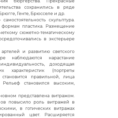
ния бюргерства. Прекрасные
ительства сохранились в ряде
югге, Генте, Брюсселе и др.
 самостоятельность скульптура.
о формам пластика. Размещение
четкому сюжетно-тематическому
осредоточивались в экстерьере
артелей и развитию светского
уре наблюдаются нарастание
 индивидуальность, доходящая
х характеристик (портреты
 становится правильной, лица
 Рельеф становился высоким,
новном представлена витражом.
мов повысило роль витражей в
скими, в готических витражах
ированный цвет. Расширяется