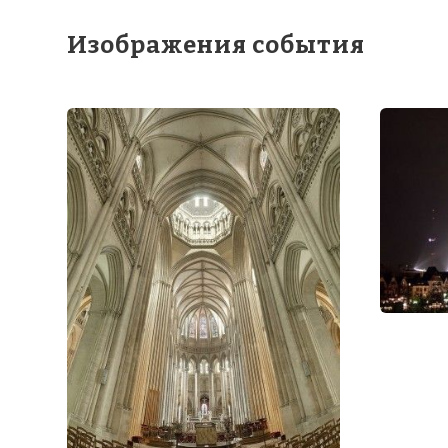
Изображения события
Именно в го
расширение 
мировоззрен