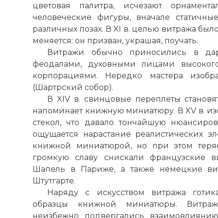
цветовая палитра, исчезают орнамент
человеческие фигуры, вначале статичны
различных позах. В XI в. целью витража было
меняется: он призван, украшая, поучать.
Витражи обычно приносились в дар
феодалами, духовными лицами высоког
корпорациями. Нередко мастера изобр
(
Шартрский собор
).
В XIV в. свинцовые переплеты станов
напоминает книжную миниатюру. В XV в. из
стекол, что давало тончайшую нюансиров
ощущается нарастание реалистических эл
книжной миниатюрой, но при этом теряе
громкую славу снискали французские в
Шапель в Париже, а также немецкие ви
Штутгарте.
Наряду с искусством витража готик
образцы книжной миниатюры. Витраж
неизбежно подвергались взаимовлияни