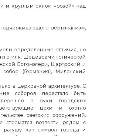
ми и круглым окном «розой» над
, подчеркивающего вертикализм,
мели определенные отличия, но
ти стиля. Шедеврами готической
жской Богоматери, Шартрский и
 собор (Германия),
Миланский
ько в церковной архитектуре. С
ние соборов перестало быть
 перешло в руки городских
тветствующие цехи и охотно
тельстве светских сооружений.
не стремятся возвести рядом с
 ратушу как символ города и