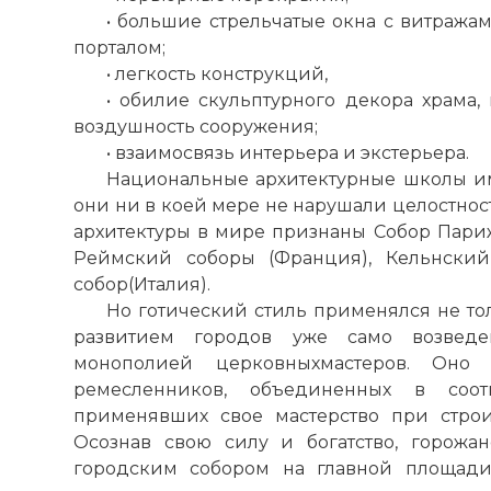
• большие стрельчатые окна с витража
порталом;
• легкость конструкций,
• обилие скульптурного декора храма
воздушность сооружения;
• взаимосвязь интерьера и экстерьера.
Национальные архитектурные школы и
они ни в коей мере не нарушали целостнос
архитектуры в мире признаны Собор Пари
Реймский соборы (Франция), Кельнский
собор
(Италия).
Но готический стиль применялся не тол
развитием городов уже само возведе
монополией церковныхмастеров. Оно
ремесленников, объединенных в соо
применявших свое мастерство при строи
Осознав свою силу и богатство, горожа
городским собором на главной площади