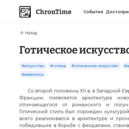
События
Достопри
Назад
Готическое искусств
#искусство
#готика
#готическое искусство
#а
#живопись
Со второй половины XII в. в Западной Е
Франции, появляется архитектура нов
отличающегося от романского и получи
Готический стиль был порожден культурой
всего реализовался в архитектуре и проч
победившие в борьбе с феодалами, станов