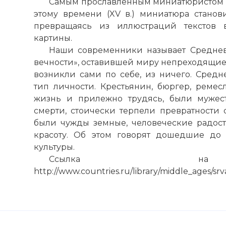
Самым прославленным миниатюристом п
этому времени (XV в.) миниатюра станови
превращаясь из иллюстраций текстов 
картины.
Наши современники называет Среднев
вечности», оставившей миру непреходящие 
возникли сами по себе, из ничего. Сред
тип личности. Крестьянин, бюргер, ремес
жизнь и прилежно трудясь, были мужес
смерти, стоически терпели превратности с
были чужды земные, человеческие радост
красоту. Об этом говорят дошедшие до
культуры.
Ссылка на 
http://www.countries.ru/library/middle_ages/sr