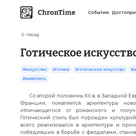
События
Достопри
Назад
Готическое искусств
#искусство
#готика
#готическое искусство
#а
#живопись
Со второй половины XII в. в Западной Е
Франции, появляется архитектура нов
отличающегося от романского и получи
Готический стиль был порожден культурой
всего реализовался в архитектуре и проч
победившие в борьбе с феодалами, станов