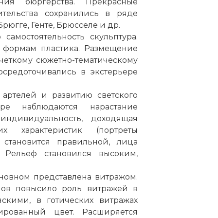
ния бюргерства. Прекрасные
ительства сохранились в ряде
югге, Генте, Брюсселе и др.
 самостоятельность скульптура.
о формам пластика. Размещение
четкому сюжетно-тематическому
осредоточивались в экстерьере
артелей и развитию светского
уре наблюдаются нарастание
 индивидуальность, доходящая
х характеристик (портреты
 становится правильной, лица
 Рельеф становился высоким,
новном представлена витражом.
мов повысило роль витражей в
скими, в готических витражах
ированный цвет. Расширяется