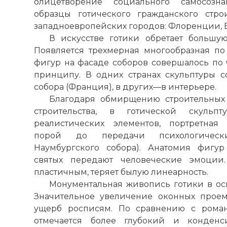
олицетворение социального самосозна
образцы готического гражданского стро
западноевропейских городов: Флоренции, Бр
В искусстве готики обретает большую
Появляется трехмерная многообразная п
фигур на фасаде соборов совершалось по 
принципу. В одних странах скульптуры с
собора (Франция), в других—в интерьере.
Благодаря обмирщению строительных 
строительства, в готической скульпт
реалистических элементов, портретная
порой до передачи психологически
Наумбургского собора). Анатомия фигур
святых передают человеческие эмоции.
пластичным, теряет былую линеарность.
Монументальная живопись готики в ос
Значительное увеличение оконных прое
ущерб росписям. По сравнению с роман
отмечается более глубокий и конденс