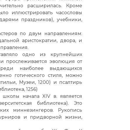
чительно расширилась. Кроме
ыло иллюстрировать часословы
дарями праздников), учебники,
астеров по двум направлениям:
альной аристократии, двора, и
аправления.
тавляло одно из крупнейших
си прослеживается эволюция от
 Среди наиболее выдающихся
нно готического стиля, можно
тильи, Музеи, 1200) и псалтирь
лиотека, 1256)
школы начала XIV в. является
ерситетская библиотека). Это
ких миннезингеров. Рукопись
турниров и придворной жизни,