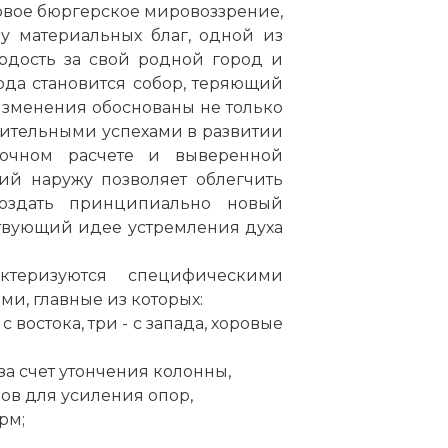
овое бюргерское мировоззрение,
у материальных благ, одной из
рдость за свой родной город и
ода становится собор, теряющий
зменения обоснованы не только
ительными успехами в развитии
точном расчете и выверенной
ий наружу позволяет облегчить
создать принципиально новый
твующий идее устремления духа
теризуются специфическими
и, главные из которых:
 востока, три - с запада, хоровые
за счет утончения колонны,
ов для усиления опор,
рм;