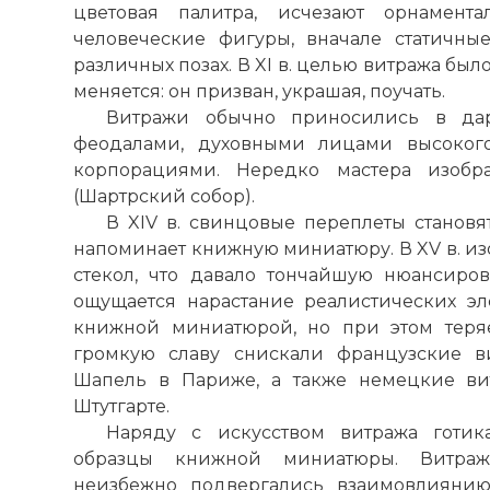
цветовая палитра, исчезают орнамент
человеческие фигуры, вначале статичны
различных позах. В XI в. целью витража было
меняется: он призван, украшая, поучать.
Витражи обычно приносились в дар
феодалами, духовными лицами высоког
корпорациями. Нередко мастера изобр
(
Шартрский собор
).
В XIV в. свинцовые переплеты станов
напоминает книжную миниатюру. В XV в. из
стекол, что давало тончайшую нюансиров
ощущается нарастание реалистических эл
книжной миниатюрой, но при этом теряе
громкую славу снискали французские в
Шапель в Париже, а также немецкие ви
Штутгарте.
Наряду с искусством витража готик
образцы книжной миниатюры. Витраж
неизбежно подвергались взаимовлияни