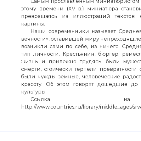
Самым прославленным миниатюристом п
Собор Лас-Ла
этому времени (XV в.) миниатюра станови
символико-а
превращаясь из иллюстраций текстов 
языка. Глав
картины.
унаследовала
Наши современники называет Среднев
занимал соб
вечности», оставившей миру непреходящие 
с живописью
возникли сами по себе, из ничего. Сред
несоизмерим
тип личности. Крестьянин, бюргер, ремес
скульптур д
жизнь и прилежно трудясь, были мужес
витражей на
смерти, стоически терпели превратности с
Фото статьи:
были чужды земные, человеческие радост
красоту. Об этом говорят дошедшие до
культуры.
Ссылка на 
http://www.countries.ru/library/middle_ages/sr