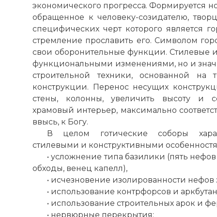
экономического прогресса. Формируется н
обращенное к человеку-созидателю, творц
специфических черт которого является го
стремление прославить его. Символом гор
свои оборонительные функции. Стилевые и
функциональными изменениями, но и знач
строительной техники, основанной на 
конструкции. Перенос несущих конструкц
стены, колонны, увеличить высоту и 
храмовый интерьер, максимально соответс
ввысь, к Богу.
В целом готические соборы харак
стилевыми и конструктивными особенностям
• усложнение типа базилики (пять нефов с
обходы, венец капелл),
• исчезновение изолированности нефов 
• использование контрфорсов и аркбутан
• использование строительных арок и фе
• нервюрные перекрытия;