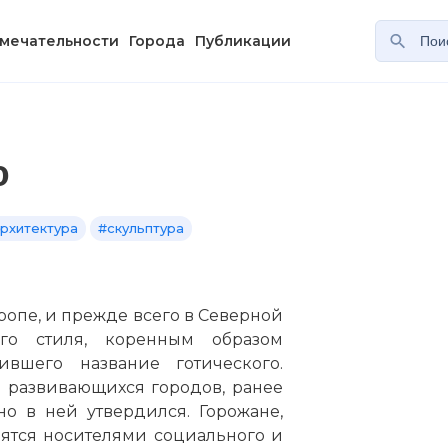
мечательности
Города
Публикации
о
рхитектура
#скульптура
вропе, и прежде всего в Северной
ого стиля, коренным образом
вшего название готического.
 развивающихся городов, ранее
но в ней утвердился. Горожане,
ятся носителями социального и