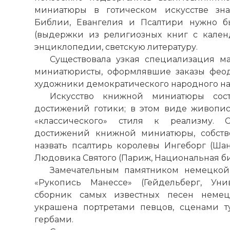
☓
миниатюры в готическом искусстве зна
Библии, Евангелия и Псалтири нужно б
(выдержки из религиозных книг с кален
энциклопедии, светскую литературу.
Существовала узкая специализация м
миниатюристы, оформлявшие заказы феод
художники демократического народного н
Искусство книжной миниатюры сос
достижений готики; в этом виде живопи
«классического» стиля к реализму.
достижений книжной миниатюры, собстве
назвать псалтирь королевы Ингеборг (Шан
Людовика Святого (Париж, Национальная биб
Замечательным памятником немецкой 
«Рукопись Манессе» (Гейдельберг, Унив
сборник самых известных песен немец
украшена портретами певцов, сценами 
гербами.