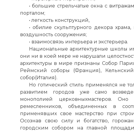
• большие стрельчатые окна с витража
порталом;
• легкость конструкций,
• обилие скульптурного декора храма
воздушность сооружения;
• взаимосвязь интерьера и экстерьера.
Национальные архитектурные школы и
они ни в коей мере не нарушали целостнос
архитектуры в мире признаны Собор Пари
Реймский соборы (Франция), Кельнский
собор
(Италия).
Но готический стиль применялся не тол
развитием городов уже само возведе
монополией церковныхмастеров. Оно
ремесленников, объединенных в соо
применявших свое мастерство при строи
Осознав свою силу и богатство, горожа
городским собором на главной площади