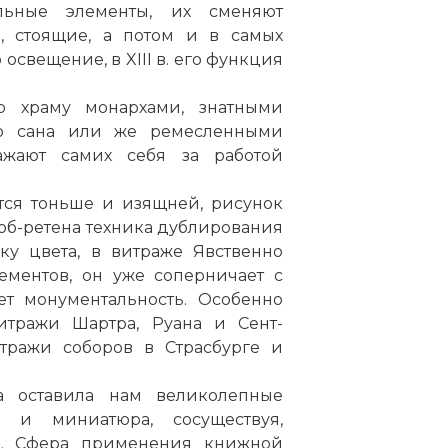
альные элементы, их сменяют
е, стоящие, а потом и в самых
 освещение, в XIII в. его функция
 храму монархами, знатными
о сана или же ремесленными
ажают самих себя за работой
ятся тоньше и изящней, рисунок
об-ретена техника дублирования
ку цвета, в витраже Явственно
ементов, он уже соперничает с
т монументальность. Особенно
итражи Шартра, Руана и Сент-
тражи соборов в Страсбурге и
а оставила нам великолепные
 и миниатюра, сосуществуя,
ю. Сфера применения книжной