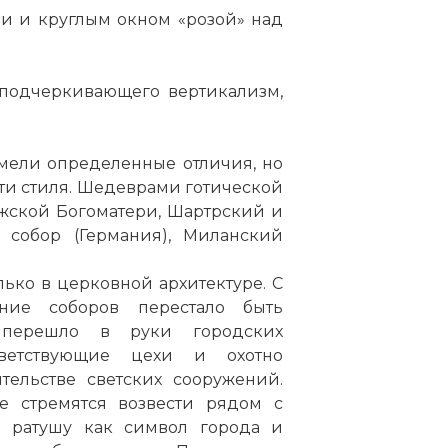
ми и круглым окном «розой» над
, подчеркивающего вертикализм,
мели определенные отличия, но
ти стиля. Шедеврами готической
жской Богоматери, Шартрский и
 собор (Германия),
Миланский
ько в церковной архитектуре. С
ние соборов перестало быть
 перешло в руки городских
тветствующие цехи и охотно
тельстве светских сооружений.
не стремятся возвести рядом с
 ратушу как символ города и