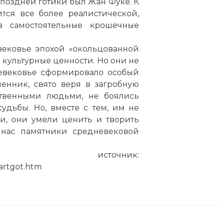
оздней готики был Жан Фуке. К
хас. Колумбия. Для готического стиля характерны ч
тся все более реалистической,
ллегоричного типа мышления и условностей худож
в самостоятельные крошечные
енство архитектуры и традиционные типы сооружени
 от романского стиля. Особое место в готическом и
ековье эпохой «окольцованной
ор, являвший собой наивысший образец архитектур
культурные ценности. Но они не
 и скульптурными веяниями. Пространство такого 
невековье сформировало особый
ое с человеком – вертикали его сводов и башен, 
ленник, свято веря в загробную
инамичности архитектурных ритмов и разноцветное
твенными людьми, не боялись
 верующих действовали пленительно.
удьбы. Но, вместе с тем, им не
и, они умели ценить и творить
 нас памятники средневековой
источник:
vartgot.htm