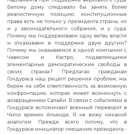
Белому дому следовало бы занять более
реалистичную позицию: конституционные
права есть не только у президента страны, но
и у законодательного собрания, и у суда.
Опасный альянс: Уго Чавес и Мигель Селайя
Почему мы поддерживаем одну ветвь власти
Имя:
и отказываем в поддержке двум другим?
Почему мы оказываемся в одной компании с
Комментарий:
Чавесом и Кастро, подавляющими
элементарные демократические свободы в
своих странах? Предлагая гражданам
Проверочный код:
Гондураса наш рецепт решения проблем, мы
берем на себя ответственность за возможную
конфронтацию, которая может возникнуть с
возвращением Салайи. В связи с событиями в
Гондурасе вспоминают военный переворот в
Чили времен Альенде. Я не вижу никакой
аналогии. Прежде всего потому, что в
Гондурасе инициатор смещения президента -