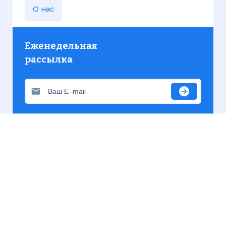
О нас
Еженедельная
рассылка
Присылаем только актуальную информацию без
лишних писем. Свежие и интересующие вас
материалы.