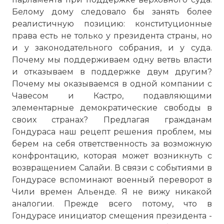
Белому дому следовало бы занять более
Президент Гондураса Мануэль Селайя
реалистичную позицию: конституционные
намеревался провести в 28 июня 2009
права есть не только у президента страны, но
года конституционный референдум, по
и у законодательного собрания, и у суда.
итогам которого в конституцию страны
Почему мы поддерживаем одну ветвь власти
могла быть добавлена возможность
и отказываем в поддержке двум другим?
переизбрания главы государства.
Почему мы оказываемся в одной компании с
Конституция Гондураса запрещает
Чавесом и Кастро, подавляющими
переизбрание президента на новый
элементарные демократические свободы в
срок. Подобные попытки основной закон
своих странах? Предлагая гражданам
трактует как «государственную измену».
Гондураса наш рецепт решения проблем, мы
Фото статьи:
берем на себя ответственность за возможную
конфронтацию, которая может возникнуть с
возвращением Салайи. В связи с событиями в
Гондурасе вспоминают военный переворот в
Чили времен Альенде. Я не вижу никакой
аналогии. Прежде всего потому, что в
Гондурасе инициатор смещения президента -