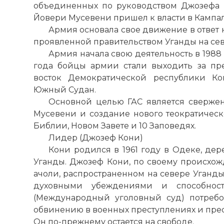
объединенных по руководством Джозефа 
Йовери Мусевени пришел к власти в Кампал
Армия основала свое движение в ответ 
проявленной правительством Уганды на сев
Армия начала свою деятельность в 1988 
года бойцы армии стали выходить за пре
восток Демократической республики К
Южный Судан.
Основной целью ГАС является сверже
Мусевени и создание нового теократическо
Библии, Новом Завете и 10 Заповедях.
Лидер (Джозеф Кони)
Кони родился в 1961 году в Одеке, дере
Уганды. Джозеф Кони, по своему происхо
ачоли, распространенном на севере Уганд
духовными убеждениями и способнос
(Международный уголовный суд) потребо
обвинению в военных преступлениях и прес
Он по-прежнему остается на свободе.