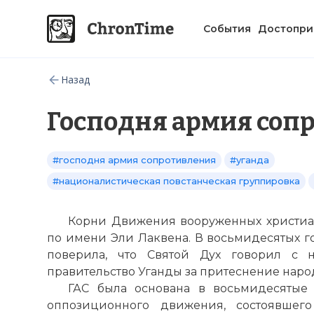
События
Достопри
Назад
Господня армия соп
#господня армия сопротивления
#уганда
#националистическая повстанческая группировка
Корни Движения вооруженных христиа
по имени Эли Лаквена. В восьмидесятых г
поверила, что Святой Дух говорил с 
правительство Уганды за притеснение наро
ГАС была основана в восьмидесятые г
оппозиционного движения, состоявшег