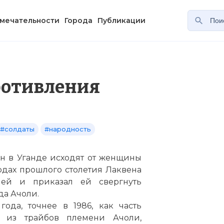
мечательности
Города
Публикации
ротивления
#солдаты
#народность
н в Уганде исходят от женщины
одах прошлого столетия Лаквена
ней и приказал ей свергнуть
да Ачоли.
ода, точнее в 1986, как часть
о из трайбов племени Ачоли,