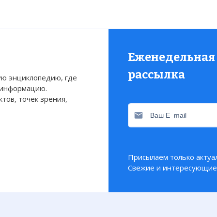
Еженедельная
рассылка
ю энциклопедию, где
 информацию.
тов, точек зрения,
Присылаем только актуа
Свежие и интересующие 