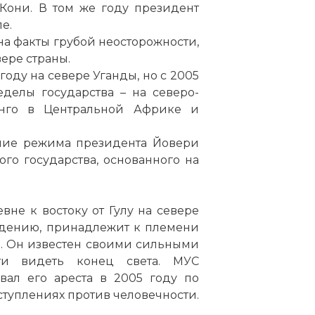
Кони. В том же году президент
е.
на факты грубой неосторожности,
ере страны.
году на севере Уганды, но с 2005
делы государства – на северо-
онго в Центральной Африке и
ние режима президента Йовери
го государства, основанного на
вне к востоку от Гулу на севере
ждению, принадлежит к племени
ы. Он известен своими сильными
ти видеть конец света. МУС
вал его ареста в 2005 году по
туплениях против человечности.