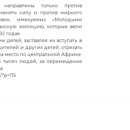
 направлены только против
именять силу и против мирного
ровок, именуемых «Молодыми
данскую милицию, которые вели
92 годах.
 детей, заставляя их вступать в
дителей и других детей, отрезать
о на место по центральной Африке
ья тысяч людей, за перемещение
а.
/?p=115