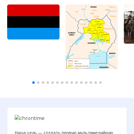
☓
Основана Джозефом Кони, объявившим
себя пророком и гласом Святого Духа,
Наша цель — создать первую мультимедийную