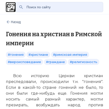
Назад
Гонения на христиан в Римской
империи
#гонения
#христиане
#римскоая империя
#вероисповедание
#граждане
#религиозность
Всю историю Церкви христиан
преследовали, происходили т.н. "гонения".
Если в какой-то стране гонений не было, то
они были где-нибудь еще. Гонения могли
носить самый разный характер, могли
презирать, возбуждать народ против