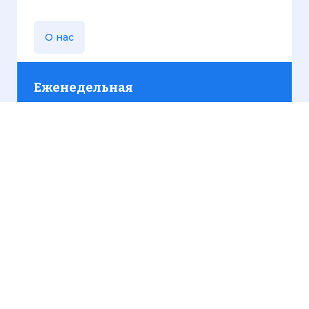
О нас
Еженедельная
рассылка
Присылаем только актуальную информацию без
лишних писем. Свежие и интересующие вас
материалы.