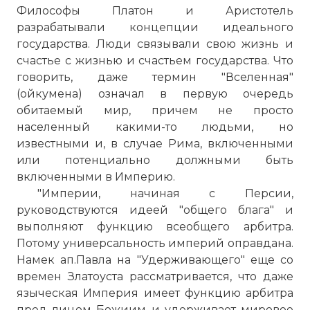
Философы Платон и Аристотель
разрабатывали концепции идеального
государства. Люди связывали свою жизнь и
счастье с жизнью и счастьем государства. Что
говорить, даже термин "Вселенная"
(ойкумена) означал в первую очередь
обитаемый мир, причем не просто
населенный какими-то людьми, но
известными и, в случае Рима, включенными
или потенциально должными быть
включенными в Империю.
"Империи, начиная с Персии,
руководствуются идеей "общего блага" и
выполняют функцию всеобщего арбитра.
Потому универсальность империй оправдана.
Намек ап.Павла на "Удерживающего" еще со
времен Златоуста рассматривается, что даже
языческая Империя имеет функцию арбитра
пред лицом Божиим и удерживает мировое