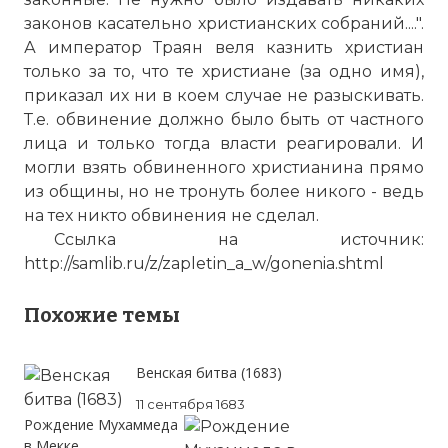
законов касательно христианских собраний....".
А император Траян веля казнить христиан
только за то, что те христиане (за одно имя),
приказал их ни в коем случае не разыскивать.
Т.е. обвинение должно было быть от частного
лица и только тогда власти реагировали. И
могли взять обвиненного христианина прямо
из общины, но не тронуть более никого - ведь
на тех никто обвинения не сделал.
Ссылка на источник:
http://samlib.ru/z/zapletin_a_w/gonenia.shtml
Похожие темы
Венская битва (1683)
11 сентября 1683
Рождение Мухаммеда
в Мекке