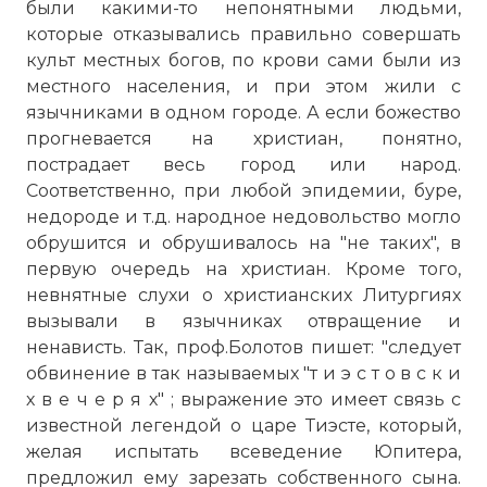
были какими-то непонятными людьми,
которые отказывались правильно совершать
культ местных богов, по крови сами были из
местного населения, и при этом жили с
язычниками в одном городе. А если божество
прогневается на христиан, понятно,
пострадает весь город или народ.
Соответственно, при любой эпидемии, буре,
недороде и т.д. народное недовольство могло
обрушится и обрушивалось на "не таких", в
первую очередь на христиан. Кроме того,
невнятные слухи о христианских Литургиях
вызывали в язычниках отвращение и
ненависть. Так, проф.Болотов пишет: "следует
обвинение в так называемых "т и э с т о в с к и
х в е ч е р я х" ; выражение это имеет связь с
известной легендой о царе Тиэсте, который,
желая испытать всеведение Юпитера,
предложил ему зарезать собственного сына.