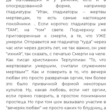
опосредованной форме, например
гладиатуры: "Итак, гладиаторы -- жертвы
мертвецам, то есть самые настоящие
покойники. ... Если коротко: гладиаторы уже
"ТАМ", на "том" свете. Подчеркну: не
приговоренные к смерти, а те, что УЖЕ
умерли. Отправится же гладиатор "туда" через
час или через десять лет, не так важно, он уже
"ихний", так сказать, с печатью Смерти на челе.
Как писал христианин Тертуллиан: "То, что
жертвовали умершим, считали служением
мертвым".". Как и поверить в то, что вечеря
любви это просто развратная оргия, тем более
это было привычной формой некоторых
культов. Ну, какая любовь, если нет оргии,
если прямо говорить, в простом понимании
простеца. Но при том шок вызывало участие в
"вечерях любви" не просто каких то блудниц, а