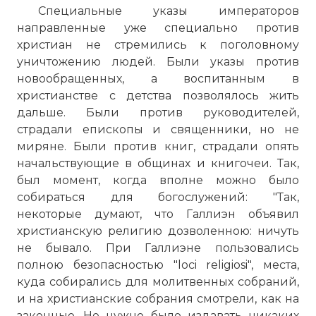
Специальные указы императоров
направленные уже специально против
христиан не стремились к поголовному
уничтожению людей. Были указы против
новообращенных, а воспитанным в
христианстве с детства позволялось жить
дальше. Были против руководителей,
страдали епископы и священники, но не
миряне. Были против книг, страдали опять
начальствующие в общинах и книгочеи. Так,
был момент, когда вполне можно было
собираться для богослужений: "Так,
некоторые думают, что Галлиэн объявил
христианскую религию дозволенною: ничуть
не бывало. При Галлиэне пользовались
полною безопасностью "loci religiosi", места,
куда собирались для молитвенных собраний,
и на христианские собрания смотрели, как на
законные. Не нужно было издавать никаких