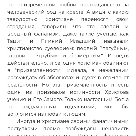
по неизреченной любви пострадавшего за
человеческий род на кресте. А видя, с какою
твердостью христиане переносят свои
страдания, говорили, что это слепой и
вредный фанатизм. Даже такие ученые, как
Тацит и Плиний Младший, называли
христианство суеверием: первый ?пагубным,
второй - ?грубым и безмерным.". И ведь
действительно, и сегодня христиан обвиняют
в "приземленности" идеала, в нежелании
рассуждать об абсолютах и духах в отрыве от
реальности. Но эта приземленность и есть
один из признаков истинности Христова
учения и Его Самого. Только настоящий Бог, а
не выдуманный идеальный, мог бы
воплотится из любви к людям.
Иногда и христиане своими фанатичными
поступками прямо возбуждали ненависть
остального населения. Иногда фанатики