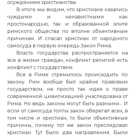
осуждением христианства.
В итоге мы видим, что христиане казались
чуждыми и ненавистными как
Oscar_Strachan_9.1 Anti-Christian Policies in the
простонародью, так и образованной элите
Имя:
римского общества по вполне объективным
причинам. И спасал христиан от народного
Комментарий:
самосуда в первую очередь Закон Рима.
Власть государства распространяется на
все в жизни граждан, конфликт религий есть
Проверочный код:
конфликт с государством.
Все в Риме стремилось происходить по
закону. Рим вообще был крайне правовым
государством, не просто так идея о праве
современной цивилизацией унаследована от
Рима. Но ведь законы могут быть разными... И
если от самосуда толпы закон оберегал всех, в
том числе и христиан, то были объективные
причины, почему тот же закон преследовал
христиан. Тут было два направления. Были