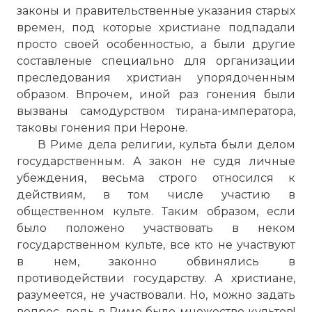
законы и правительственные указания старых
Вернуться в статью:
Гонения на христиан в Р
времен, под которые христиане подпадали
просто своей особенностью, а были другие
составленые специально для организации
преследования христиан упорядоченным
образом. Впрочем, иной раз гонения были
вызваны самодурством тирана-императора,
таковы гонения при Нероне.
В Риме дела религии, культа были делом
государственным. А закон не судя личные
убеждения, весьма строго относился к
действиям, в том числе участию в
общественном культе. Таким образом, если
было положено участвовать в неком
государственном культе, все кто не участвуют
в нем, законно обвинялись в
противодействии государству. А христиане,
разумеется, не участвовали. Но, можно задать
вопрос, ведь в Риме было множество культов!