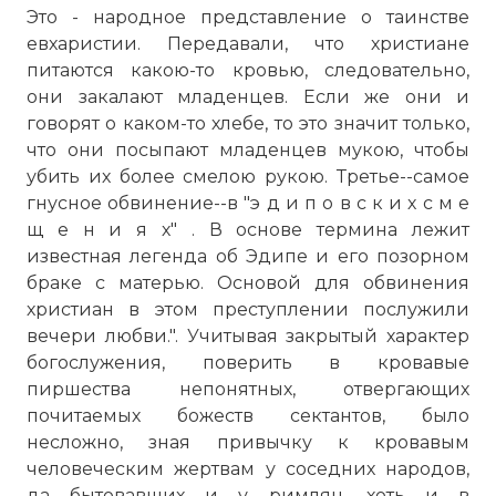
Это - народное представление о таинстве
евхаристии. Передавали, что христиане
питаются какою-то кровью, следовательно,
они закалают младенцев. Если же они и
говорят о каком-то хлебе, то это значит только,
что они посыпают младенцев мукою, чтобы
убить их более смелою рукою. Третье--самое
гнусное обвинение--в "э д и п о в с к и х с м е
щ е н и я х" . В основе термина лежит
известная легенда об Эдипе и его позорном
браке с матерью. Основой для обвинения
христиан в этом преступлении послужили
вечери любви.". Учитывая закрытый характер
богослужения, поверить в кровавые
пиршества непонятных, отвергающих
почитаемых божеств сектантов, было
несложно, зная привычку к кровавым
человеческим жертвам у соседних народов,
да бытовавших и у римлян, хоть и в