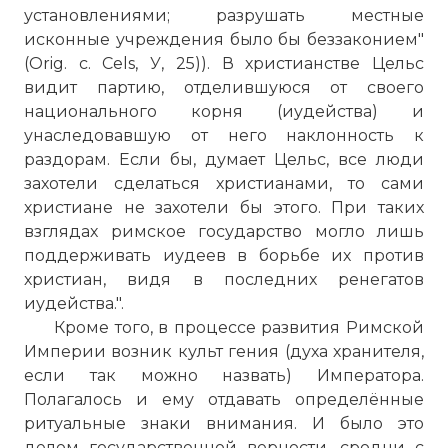
установлениями; разрушать местные
исконные учреждения было бы беззаконием"
(Orig. с. Cels, У, 25)). В христианстве Цельс
видит партию, отделившуюся от своего
национального корня (иудейства) и
унаследовавшую от него наклонность к
раздорам. Если бы, думает Цельс, все люди
захотели сделаться христианами, то сами
христиане не захотели бы этого. При таких
взглядах римское государство могло лишь
поддерживать иудеев в борьбе их против
христиан, видя в последних ренегатов
иудейства.".
Кроме того, в процессе развития Римской
Империи возник культ гения (духа хранителя,
если так можно назвать) Императора.
Полагалось и ему отдавать определённые
ритуальные знаки внимания. И было это
делом государственной верности, сродни с