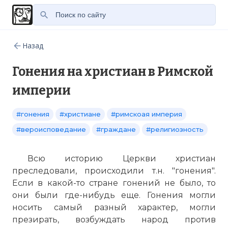
Назад
Гонения на христиан в Римской
империи
#гонения
#христиане
#римскоая империя
#вероисповедание
#граждане
#религиозность
Всю историю Церкви христиан
преследовали, происходили т.н. "гонения".
Если в какой-то стране гонений не было, то
они были где-нибудь еще. Гонения могли
носить самый разный характер, могли
презирать, возбуждать народ против