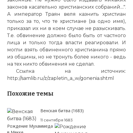
законов касательно христианских собраний....".
А император Траян веля казнить христиан
только за то, что те христиане (за одно имя),
приказал их ни в коем случае не разыскивать.
Т.е. обвинение должно было быть от частного
лица и только тогда власти реагировали. И
могли взять обвиненного христианина прямо
из общины, но не тронуть более никого - ведь
на тех никто обвинения не сделал.
Ссылка на источник:
http://samlib.ru/z/zapletin_a_w/gonenia.shtml
Похожие темы
Венская битва (1683)
11 сентября 1683
Рождение Мухаммеда
в Мекке