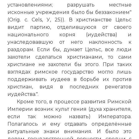
установлениями; разрушать местные
исконные учреждения было бы беззаконием"
(Orig. с. Cels, У, 25)). В христианстве Цельс
видит партию, отделившуюся от своего
национального корня (иудейства) и
унаследовавшую от него наклонность к
раздорам. Если бы, думает Цельс, все люди
захотели сделаться христианами, то сами
христиане не захотели бы этого. При таких
взглядах римское государство могло лишь
поддерживать иудеев в борьбе их против
христиан, видя в последних ренегатов
иудейства.".
Кроме того, в процессе развития Римской
Империи возник культ гения (духа хранителя,
если так можно назвать) Императора.
Полагалось и ему отдавать определённые
ритуальные знаки внимания. И было это
делом государственной верности, сродни с