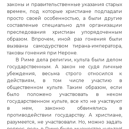
Среди прочего, гонения сформировали
законы и правительственные указания старых
культ святых и мучеников,
времен, под которые христиане подпадали
способствовали быстрому
просто своей особенностью, а были другие
распространению новой религии,
составленые специально для организации
появлению апологетической литературы
преследования христиан упорядоченным
Фото статьи:
образом. Впрочем, иной раз гонения были
вызваны самодурством тирана-императора,
таковы гонения при Нероне.
В Риме дела религии, культа были делом
государственным. А закон не судя личные
убеждения, весьма строго относился к
действиям, в том числе участию в
общественном культе. Таким образом, если
было положено участвовать в неком
государственном культе, все кто не участвуют
в нем, законно обвинялись в
противодействии государству. А христиане,
разумеется, не участвовали. Но, можно задать
вопрос, ведь в Риме было множество культов!