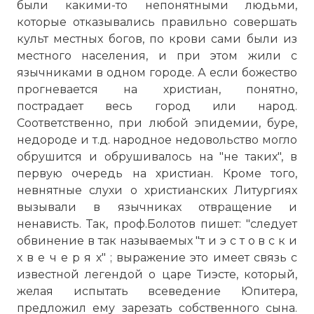
были какими-то непонятными людьми,
которые отказывались правильно совершать
культ местных богов, по крови сами были из
местного населения, и при этом жили с
язычниками в одном городе. А если божество
прогневается на христиан, понятно,
пострадает весь город или народ.
Соответственно, при любой эпидемии, буре,
недороде и т.д. народное недовольство могло
обрушится и обрушивалось на "не таких", в
первую очередь на христиан. Кроме того,
невнятные слухи о христианских Литургиях
вызывали в язычниках отвращение и
ненависть. Так, проф.Болотов пишет: "следует
обвинение в так называемых "т и э с т о в с к и
х в е ч е р я х" ; выражение это имеет связь с
известной легендой о царе Тиэсте, который,
желая испытать всеведение Юпитера,
предложил ему зарезать собственного сына.