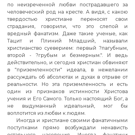
по неизреченной любви пострадавшего за
человеческий род на кресте. А видя, с какою
твердостью христиане переносят свои
страдания, говорили, что это слепой и
вредный фанатизм. Даже такие ученые, как
Тацит и Плиний Младший, называли
христианство суеверием: первый ?пагубным,
второй - ?грубым и безмерным.". И ведь
действительно, и сегодня христиан обвиняют
в "приземленности" идеала, в нежелании
рассуждать об абсолютах и духах в отрыве от
реальности. Но эта приземленность и есть
один из признаков истинности Христова
учения и Его Самого. Только настоящий Бог, а
не выдуманный идеальный, мог бы
воплотится из любви к людям.
Иногда и христиане своими фанатичными
поступками прямо возбуждали ненависть
остального населения. Иногда фанатики