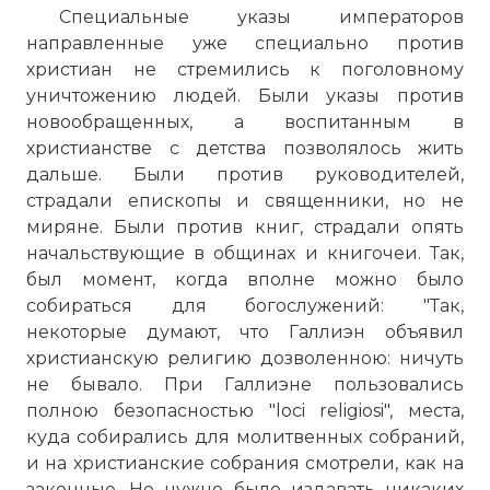
Специальные указы императоров
направленные уже специально против
христиан не стремились к поголовному
уничтожению людей. Были указы против
новообращенных, а воспитанным в
христианстве с детства позволялось жить
дальше. Были против руководителей,
страдали епископы и священники, но не
миряне. Были против книг, страдали опять
начальствующие в общинах и книгочеи. Так,
был момент, когда вполне можно было
собираться для богослужений: "Так,
некоторые думают, что Галлиэн объявил
христианскую религию дозволенною: ничуть
не бывало. При Галлиэне пользовались
полною безопасностью "loci religiosi", места,
куда собирались для молитвенных собраний,
и на христианские собрания смотрели, как на
законные. Не нужно было издавать никаких