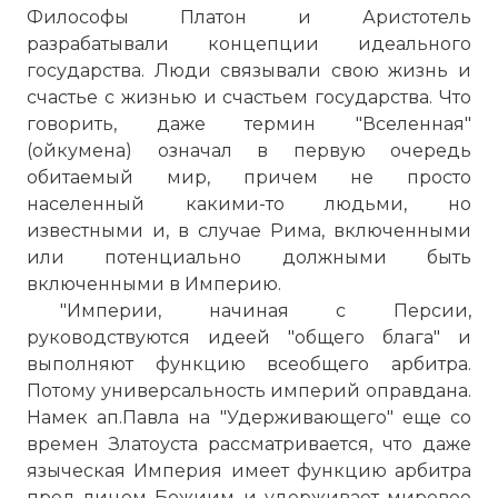
Философы Платон и Аристотель
разрабатывали концепции идеального
государства. Люди связывали свою жизнь и
счастье с жизнью и счастьем государства. Что
говорить, даже термин "Вселенная"
(ойкумена) означал в первую очередь
обитаемый мир, причем не просто
населенный какими-то людьми, но
известными и, в случае Рима, включенными
или потенциально должными быть
включенными в Империю.
"Империи, начиная с Персии,
руководствуются идеей "общего блага" и
выполняют функцию всеобщего арбитра.
Потому универсальность империй оправдана.
Намек ап.Павла на "Удерживающего" еще со
времен Златоуста рассматривается, что даже
языческая Империя имеет функцию арбитра
пред лицом Божиим и удерживает мировое