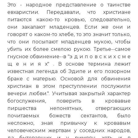
Это - народное представление о таинстве
евхаристии. Передавали, что христиане
питаются какою-то кровью, следовательно,
они закалают младенцев. Если же они и
говорят о каком-то хлебе, то это значит только,
что они посыпают младенцев мукою, чтобы
убить их более смелою рукою. Третье--самое
гнусное обвинение--в "э д и п о в с к и х с м е
щ е н и я х" . В основе термина лежит
известная легенда об Эдипе и его позорном
браке с матерью. Основой для обвинения
христиан в этом преступлении послужили
вечери любви.". Учитывая закрытый характер
богослужения, поверить в кровавые
пиршества непонятных, отвергающих
почитаемых божеств сектантов, было
несложно, зная привычку к кровавым
человеческим жертвам у соседних народов,
да бытовавших и у римлян, хоть и в