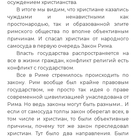
осуждением христианства.
В итоге мы видим, что христиане казались
чуждыми и ненавистными как
простонародью, так и образованной элите
римского общества по вполне объективным
причинам. И спасал христиан от народного
самосуда в первую очередь Закон Рима.
Власть государства распространяется на
все в жизни граждан, конфликт религий есть
конфликт с государством.
Все в Риме стремилось происходить по
закону. Рим вообще был крайне правовым
государством, не просто так идея о праве
современной цивилизацией унаследована от
Гонения оказали сильное влияние на
Рима. Но ведь законы могут быть разными... И
развитие христианства, определив
если от самосуда толпы закон оберегал всех, в
выбор канонических евангелий, оказав
том числе и христиан, то были объективные
влияние на богословие и
причины, почему тот же закон преследовал
организационную структуру Церкви.
христиан. Тут было два направления. Были