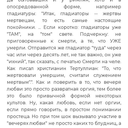
опосредованной форме, например
гладиатуры: "Итак, гладиаторы -- жертвы
мертвецам, то есть самые настоящие
покойники. ... Если коротко: гладиаторы уже
"ТАМ", на "том" свете. Подчеркну: не
приговоренные к смерти, а те, что УЖЕ
умерли. Отправится же гладиатор "туда" через
час или через десять лет, не так важно, он уже
"ихний", так сказать, с печатью Смерти на челе.
Как писал христианин Тертуллиан: "То, что
жертвовали умершим, считали служением
мертвым".". Как и поверить в то, что вечеря
любви это просто развратная оргия, тем более
это было привычной формой некоторых
культов. Ну, какая любовь, если нет оргии,
если прямо говорить, в простом понимании
простеца. Но при том шок вызывало участие в
"вечерях любви" не просто каких то блудниц, а