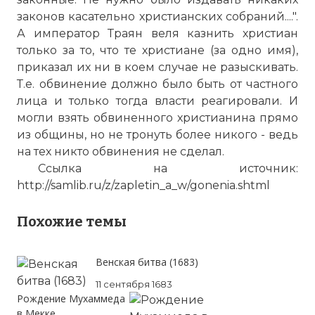
законов касательно христианских собраний....".
А император Траян веля казнить христиан
только за то, что те христиане (за одно имя),
приказал их ни в коем случае не разыскивать.
Т.е. обвинение должно было быть от частного
лица и только тогда власти реагировали. И
могли взять обвиненного христианина прямо
из общины, но не тронуть более никого - ведь
на тех никто обвинения не сделал.
Ссылка на источник:
http://samlib.ru/z/zapletin_a_w/gonenia.shtml
Похожие темы
Венская битва (1683)
11 сентября 1683
Рождение Мухаммеда
в Мекке