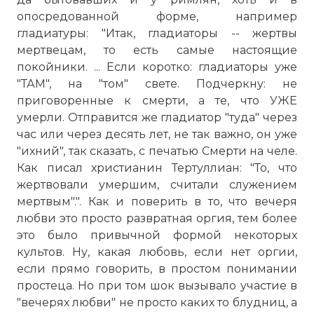
опосредованной форме, например
гладиатуры: "Итак, гладиаторы -- жертвы
мертвецам, то есть самые настоящие
покойники. ... Если коротко: гладиаторы уже
"ТАМ", на "том" свете. Подчеркну: не
приговоренные к смерти, а те, что УЖЕ
умерли. Отправится же гладиатор "туда" через
час или через десять лет, не так важно, он уже
"ихний", так сказать, с печатью Смерти на челе.
Как писал христианин Тертуллиан: "То, что
жертвовали умершим, считали служением
мертвым".". Как и поверить в то, что вечеря
любви это просто развратная оргия, тем более
это было привычной формой некоторых
культов. Ну, какая любовь, если нет оргии,
если прямо говорить, в простом понимании
простеца. Но при том шок вызывало участие в
"вечерях любви" не просто каких то блудниц, а