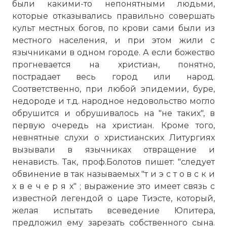
были какими-то непонятными людьми,
которые отказывались правильно совершать
культ местных богов, по крови сами были из
местного населения, и при этом жили с
язычниками в одном городе. А если божество
прогневается на христиан, понятно,
пострадает весь город или народ.
Соответственно, при любой эпидемии, буре,
недороде и т.д. народное недовольство могло
обрушится и обрушивалось на "не таких", в
первую очередь на христиан. Кроме того,
невнятные слухи о христианских Литургиях
вызывали в язычниках отвращение и
ненависть. Так, проф.Болотов пишет: "следует
обвинение в так называемых "т и э с т о в с к и
х в е ч е р я х" ; выражение это имеет связь с
известной легендой о царе Тиэсте, который,
желая испытать всеведение Юпитера,
предложил ему зарезать собственного сына.