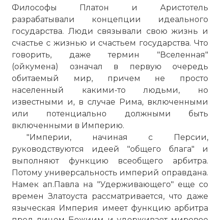
Философы Платон и Аристотель
разрабатывали концепции идеального
государства. Люди связывали свою жизнь и
счастье с жизнью и счастьем государства. Что
говорить, даже термин "Вселенная"
(ойкумена) означал в первую очередь
обитаемый мир, причем не просто
населенный какими-то людьми, но
известными и, в случае Рима, включенными
или потенциально должными быть
включенными в Империю.
"Империи, начиная с Персии,
руководствуются идеей "общего блага" и
выполняют функцию всеобщего арбитра.
Потому универсальность империй оправдана.
Намек ап.Павла на "Удерживающего" еще со
времен Златоуста рассматривается, что даже
языческая Империя имеет функцию арбитра
пред лицом Божиим и удерживает мировое