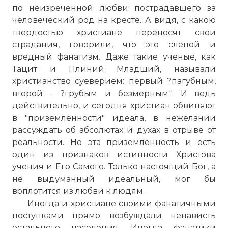
по неизреченной любви пострадавшего за
человеческий род на кресте. А видя, с какою
твердостью христиане переносят свои
страдания, говорили, что это слепой и
вредный фанатизм. Даже такие ученые, как
Тацит и Плиний Младший, называли
христианство суеверием: первый ?пагубным,
второй - ?грубым и безмерным.". И ведь
действительно, и сегодня христиан обвиняют
в "приземленности" идеала, в нежелании
рассуждать об абсолютах и духах в отрыве от
реальности. Но эта приземленность и есть
один из признаков истинности Христова
учения и Его Самого. Только настоящий Бог, а
не выдуманный идеальный, мог бы
воплотится из любви к людям.
Иногда и христиане своими фанатичными
поступками прямо возбуждали ненависть
остального населения. Иногда фанатики