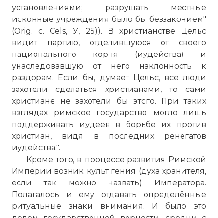
установлениями; разрушать местные
исконные учреждения было бы беззаконием"
(Orig. с. Cels, У, 25)). В христианстве Цельс
видит партию, отделившуюся от своего
национального корня (иудейства) и
унаследовавшую от него наклонность к
раздорам. Если бы, думает Цельс, все люди
захотели сделаться христианами, то сами
христиане не захотели бы этого. При таких
взглядах римское государство могло лишь
поддерживать иудеев в борьбе их против
христиан, видя в последних ренегатов
иудейства.".
Кроме того, в процессе развития Римской
Империи возник культ гения (духа хранителя,
если так можно назвать) Императора.
Полагалось и ему отдавать определённые
ритуальные знаки внимания. И было это
делом государственной верности, сродни с