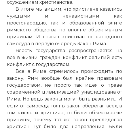
осуждением христианства.
христианства (Факелы Нерона). 1882
В итоге мы видим, что христиане казались
Фото статьи:
чуждыми и ненавистными как
простонародью, так и образованной элите
римского общества по вполне объективным
причинам. И спасал христиан от народного
самосуда в первую очередь Закон Рима.
Власть государства распространяется на
все в жизни граждан, конфликт религий есть
конфликт с государством.
Все в Риме стремилось происходить по
закону. Рим вообще был крайне правовым
государством, не просто так идея о праве
современной цивилизацией унаследована от
Рима. Но ведь законы могут быть разными... И
если от самосуда толпы закон оберегал всех, в
том числе и христиан, то были объективные
причины, почему тот же закон преследовал
христиан. Тут было два направления. Были