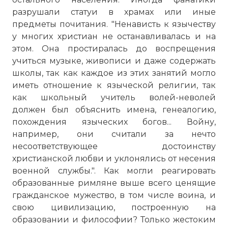
разрушали статуи в храмах или иные
предметы почитания. "Ненависть к язычеству
у многих христиан не останавливалась и на
этом. Она простиралась до воспрещения
учиться музыке, живописи и даже содержать
школы, так как каждое из этих занятий могло
иметь отношение к языческой религии, так
как школьный учитель волей-неволей
должен был объяснить имена, генеалогию,
☓
похождения языческих богов... Войну,
например, они считали за нечто
несоответствующее достоинству
христианской любви и уклонялись от несения
военной службы.". Как могли реагировать
образованные римляне выше всего ценящие
гражданское мужество, в том числе воина, и
свою цивилизацию, построенную на
образовании и философии? Только жестоким
Генрих Семирадский. Светочи