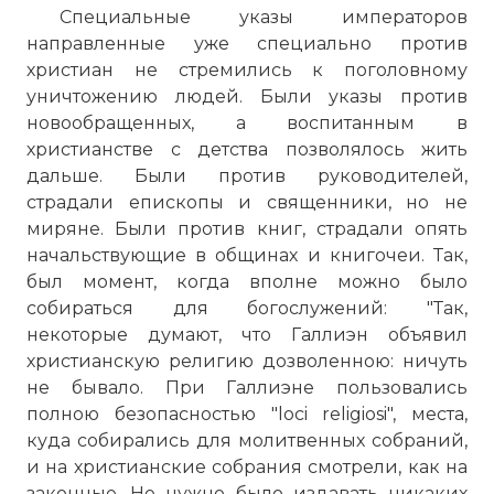
Специальные указы императоров
направленные уже специально против
христиан не стремились к поголовному
уничтожению людей. Были указы против
новообращенных, а воспитанным в
христианстве с детства позволялось жить
дальше. Были против руководителей,
страдали епископы и священники, но не
миряне. Были против книг, страдали опять
начальствующие в общинах и книгочеи. Так,
был момент, когда вполне можно было
собираться для богослужений: "Так,
некоторые думают, что Галлиэн объявил
христианскую религию дозволенною: ничуть
не бывало. При Галлиэне пользовались
полною безопасностью "loci religiosi", места,
куда собирались для молитвенных собраний,
и на христианские собрания смотрели, как на
законные. Не нужно было издавать никаких