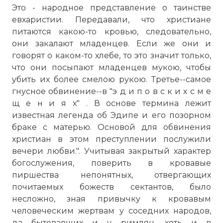
Это - народное представление о таинстве
евхаристии. Передавали, что христиане
питаются какою-то кровью, следовательно,
они закалают младенцев. Если же они и
говорят о каком-то хлебе, то это значит только,
что они посыпают младенцев мукою, чтобы
убить их более смелою рукою. Третье--самое
гнусное обвинение--в "э д и п о в с к и х с м е
щ е н и я х" . В основе термина лежит
известная легенда об Эдипе и его позорном
браке с матерью. Основой для обвинения
христиан в этом преступлении послужили
вечери любви.". Учитывая закрытый характер
богослужения, поверить в кровавые
пиршества непонятных, отвергающих
почитаемых божеств сектантов, было
несложно, зная привычку к кровавым
человеческим жертвам у соседних народов,
да бытовавших и у римлян, хоть и в