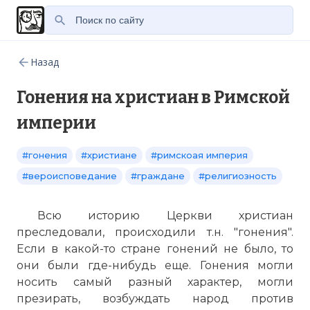
Назад
Гонения на христиан в Римской
империи
#гонения
#христиане
#римскоая империя
#вероисповедание
#граждане
#религиозность
Всю историю Церкви христиан
преследовали, происходили т.н. "гонения".
Если в какой-то стране гонений не было, то
они были где-нибудь еще. Гонения могли
носить самый разный характер, могли
презирать, возбуждать народ против