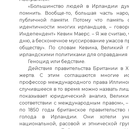
«Большинство людей в Ирландии дум
помнить. Вообще-то, большая часть наро
публичной памяти. Потому что память 
идентичности многих ирландцев, – говор
Индепендент» Кевин Маерс. – Я же считаю, 
дню, а бесконечное муссирование ужасов п
обществу». По словам Кевина, Великий г
ирландскими политиками для оправдания 
Геноцид или бедствие.
Действия правительства Британии в 
жертв. С этим соглашаются многие ис
профессор международного права Иллинойс
случившееся в то время можно назвать лиш
показывает юридический анализ, Велик
соответствии с международным правом», – 
по 1850 годы британское правительство
голода в Ирландии. Они хотели уни
национальной, расовой и этнической гр