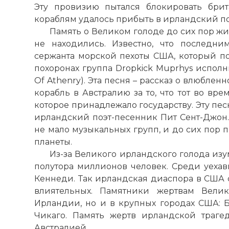
Эту провизию пытался блокировать брит
кораблям удалось прибыть в ирландский по
Память о Великом голоде до сих пор жи
не находились. Известно, что последн
сержанта морской пехоты США, который пог
похоронах группа Dropkick Muprhys исполни
Of Athenry). Эта песня – рассказ о влюбле
корабль в Австралию за то, что тот во вре
которое принадлежало государству. Эту пес
ирландский поэт-песенник Пит Сент-Джон.
не мало музыкальных групп, и до сих пор 
планеты.
Из-за Великого ирландского голода из
полутора миллионов человек. Среди уеха
Кеннеди. Так ирландская диаспора в США 
влиятельных. Памятники жертвам Велик
Ирландии, но и в крупных городах США: Б
Чикаго. Память жертв ирландской траге
Австралией.