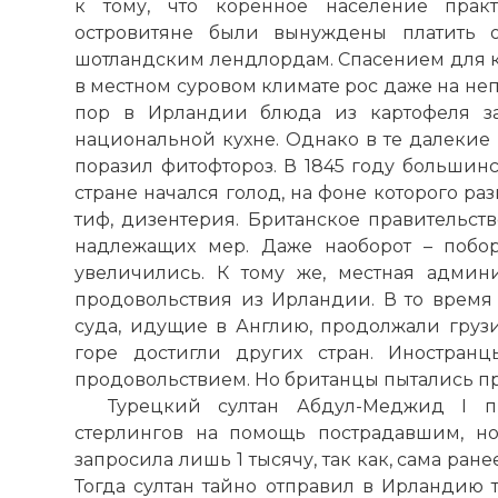
к тому, что коренное население практ
островитяне были вынуждены платить 
шотландским лендлордам. Спасением для к
в местном суровом климате рос даже на не
пор в Ирландии блюда из картофеля з
национальной кухне. Однако в те далекие
поразил фитофтороз. В 1845 году большинст
стране начался голод, на фоне которого ра
тиф, дизентерия. Британское правительств
надлежащих мер. Даже наоборот – побо
увеличились. К тому же, местная админ
продовольствия из Ирландии. В то время 
суда, идущие в Англию, продолжали грузи
горе достигли других стран. Иностран
продовольствием. Но британцы пытались пр
Турецкий султан Абдул-Меджид I п
стерлингов на помощь пострадавшим, н
запросила лишь 1 тысячу, так как, сама ран
Тогда султан тайно отправил в Ирландию 