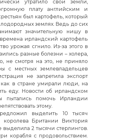
ически утратило свои земли,
огромную плату английским и
рестьян был картофель, который
плодородных землях. Ведь до сих
анимают значительную нишу в
 времена ирландский картофель
во урожая сгнило. Из-за этого в
звились разные болезни – холера,
о, не смотря на это, не приняло
ры с местных землевладельцев
истрация не запретила экспорт
как в стране умирали люди, на
ть еду. Новости об ирландском
цы пытались помочь Ирландии
епятствовать этому.
редложил выделить 10 тысяч
о королева Британии Виктория
ее выделила 2 тысячи стерлингов.
три корабля с продовольствием.