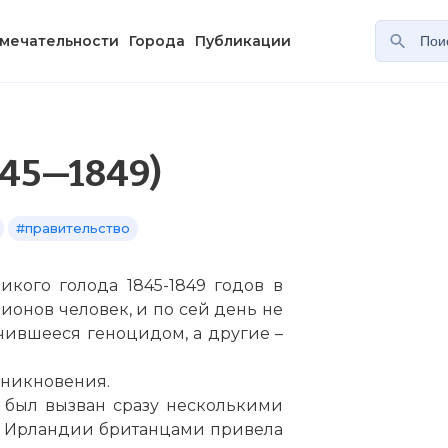
мечательности
Города
Публикации
845—1849)
#правительство
кого голода 1845-1849 годов в
ионов человек, и по сей день не
учившееся геноцидом, а другие –
зникновения.
 был вызван сразу несколькими
я Ирландии британцами привела