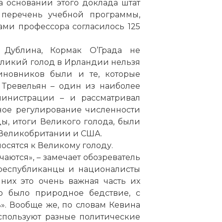
а основании этого доклада штат
перечень учебной программы,
ми профессора согласилось 125
 Дублина, Кормак О’Града не
еликий голод в Ирландии нельзя
иновников были и те, которые
 Тревельян – один из наиболее
инистрации – и рассматривал
ное регулирование численности
ы, итоги Великого голода, были
 Великобритании и США.
осятся к Великому голоду.
аются», – замечает обозреватель
 республиканцы и националисты
 них это очень важная часть их
то было природное бедствие, с
». Вообще же, по словам Кевина
используют разные политические