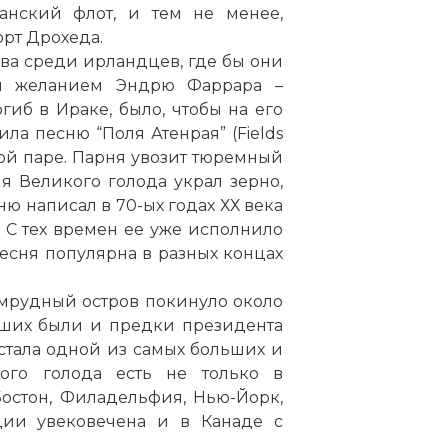
анский флот, и тем не менее,
рт Дрохеда.
ва среди ирландцев, где бы они
им желанием Эндрю Фаррара –
иб в Ираке, было, чтобы на его
ла песню “Поля Атенрая” (Fields
нной паре. Парня увозит тюремный
мя Великого голода украл зерно,
ню написал в 70-ых годах ХХ века
 С тех времен ее уже исполнило
песня популярна в разных концах
умрудный остров покинуло около
вших были и предки президента
стала одной из самых больших и
ого голода есть не только в
остон, Филадельфия, Нью-Йорк,
дии увековечена и в Канаде с