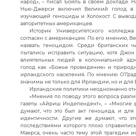
народ», – писал Бойль в своем докладе. Н
Нью-Джерси включил Великий голод в 
изучающей геноциды и Холокост. С вывода
авторитетных американцев.
Историк Университетского колледжа
согласен с американцем. По его мнению, В
назвать геноцидом. Среди британских ч
пытались исправить ситуацию, хотя Джон
влиятельных людей в колониальной адм
голод как «Божье провидение» и природ
ирландского населения. По мнению О’Град
значимы не только для Ирландии, но и для
Ирландские политики неоднозначно отн
«Мнения по поводу этого вопроса различ
газеты «Айриш Индепендент», – «Многие
думают, что это был акт геноцида, и для
идентичности. Другие же думают, что э
последствиями которого плохо справились
Маерса, очень часто тему этой трагедии 