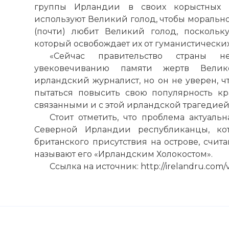
группы Ирландии в своих корыстных ц
☓
используют Великий голод, чтобы морально
(почти) любит Великий голод, поскольк
который освобождает их от гуманистически
«Сейчас правительство страны 
увековечиванию памяти жертв Велико
ирландский журналист, но он не уверен, ч
пытаться повысить свою популярность к
связанными и с этой ирландской трагедией
Стоит отметить, что проблема актуал
Северной Ирландии республиканцы, ко
британского присутствия на острове, счи
называют его «Ирландским Холокостом».
Ссылка на источник: http://irelandru.com/ve