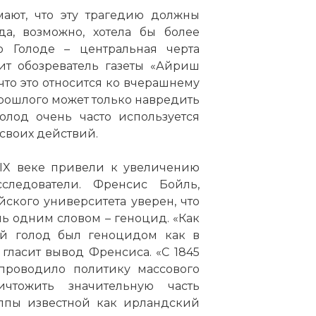
ают, что эту трагедию должны
да, возможно, хотела бы более
о Голоде – центральная черта
ит обозреватель газеты «Айриш
что это относится ко вчерашнему
рошлого может только навредить
олод очень часто используется
своих действий.
XIX веке привели к увеличению
следователи. Френсис Бойль,
кого университета уверен, что
ь одним словом – геноцид. «Как
ий голод был геноцидом как в
гласит вывод Френсиса. «С 1845
 проводило политику массового
чтожить значительную часть
уппы известной как ирландский