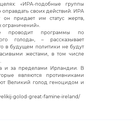
елях: «ИРА-подобные группы
 оправдать своих действий. ИРА
у он придает им статус жертв,
х ограничений».
не проводит программы по
го голода», – рассказывает
то в будущем политики не будут
расивыми жестами, в том числе
.
ьна и за пределами Ирландии. В
торые являются противниками
тают Великий голод геноцидом и
likij-golod-great-famine-ireland/