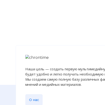
Демографичес
Великого гол
Значительно 
итоге, в 184
дальнейшем 
численность 
4 млн 459 тыс
Наша цель — создать первую мультимедийну
Фото статьи:
будет удобно и легко получать необходимую
Мы создаем самую полную базу различных фак
мнений и медийных материалов.
О нас