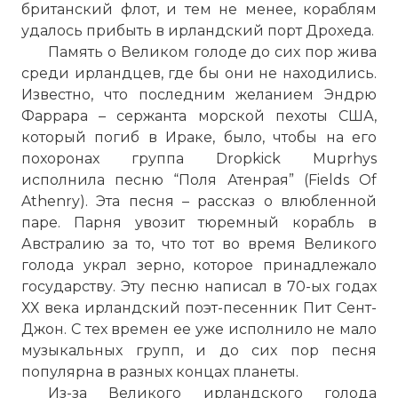
британский флот, и тем не менее, кораблям
удалось прибыть в ирландский порт Дрохеда.
Память о Великом голоде до сих пор жива
среди ирландцев, где бы они не находились.
Известно, что последним желанием Эндрю
Фаррара – сержанта морской пехоты США,
который погиб в Ираке, было, чтобы на его
похоронах группа Dropkick Muprhys
исполнила песню “Поля Атенрая” (Fields Of
Athenry). Эта песня – рассказ о влюбленной
паре. Парня увозит тюремный корабль в
Австралию за то, что тот во время Великого
голода украл зерно, которое принадлежало
государству. Эту песню написал в 70-ых годах
ХХ века ирландский поэт-песенник Пит Сент-
Джон. С тех времен ее уже исполнило не мало
музыкальных групп, и до сих пор песня
популярна в разных концах планеты.
Из-за Великого ирландского голода