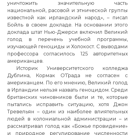
уничтожить значительную часть
национальной, расовой и этнической группы
известной как ирландский народ», – писал
Бойль в своем докладе. На основании этого
доклада штат Нью-Джерси включил Великий
☓
голод в перечень учебной программы,
изучающей геноциды и Холокост. С выводами
профессора согласилось 125 авторитетных
американцев.
Историк Университетского колледжа
Дублина, Кормак О’Града не согласен с
американцем. По его мнению, Великий голод
в Ирландии нельзя назвать геноцидом. Среди
британских чиновников были и те, которые
пытались исправить ситуацию, хотя Джон
Тревельян – один из наиболее влиятельных
Мемориал в Дублине, посвященный
людей в колониальной администрации – и
жертвам Великого голода.
рассматривал голод как «Божье провидение»
Фото статьи:
и природное регулирование численности