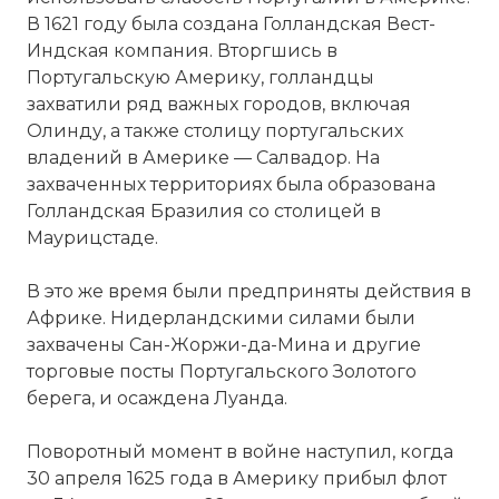
Фото статьи:
В 1621 году была создана Голландская Вест-
Вернуться в статью:
Голландско-
Индская компания. Вторгшись в
португальская война
Португальскую Америку, голландцы
захватили ряд важных городов, включая
Олинду, а также столицу португальских
владений в Америке — Салвадор. На
захваченных территориях была образована
Голландская Бразилия со столицей в
Маурицстаде.
В это же время были предприняты действия в
Африке. Нидерландскими силами были
захвачены Сан-Жоржи-да-Мина и другие
торговые посты Португальского Золотого
берега, и осаждена
Луанда
.
Поворотный момент в войне наступил, когда
30 апреля 1625 года в Америку прибыл флот