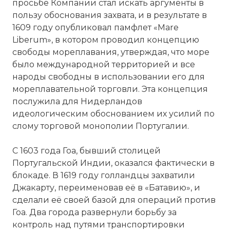
просьбе Компании стал искать аргументы в
пользу обоснования захвата, и в результате в
1609 году опубликовал памфлет «Mare
Liberum», в котором проводил концепцию
свободы мореплавания, утверждая, что море
было международной территорией и все
народы свободны в использовании его для
мореплавательной торговли. Эта концепция
послужила для Нидерландов
идеологическим обоснованием их усилий по
слому торговой монополии Португалии.
С 1603 года Гоа, бывший столицей
Португальской Индии, оказался фактически в
блокаде. В 1619 году голландцы захватили
Джакарту, переименовав её в «Батавию», и
сделали её своей базой для операций против
Гоа. Два города развернули борьбу за
контроль над путями транспортировки