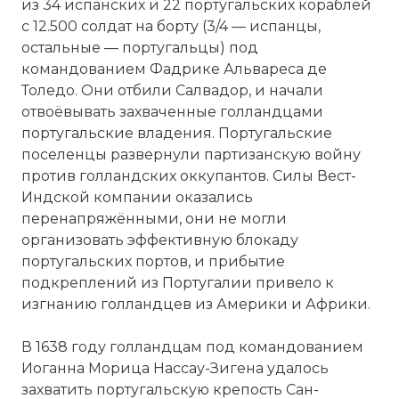
из 34 испанских и 22 португальских кораблей
с 12.500 солдат на борту (3/4 — испанцы,
остальные — португальцы) под
командованием Фадрике Альвареса де
Толедо. Они отбили Салвадор, и начали
отвоёвывать захваченные голландцами
португальские владения. Португальские
поселенцы развернули партизанскую войну
против голландских оккупантов. Силы Вест-
Индской компании оказались
перенапряжёнными, они не могли
организовать эффективную блокаду
португальских портов, и прибытие
подкреплений из Португалии привело к
изгнанию голландцев из Америки и Африки.
В 1638 году голландцам под командованием
Иоганна Морица Нассау-Зигена удалось
захватить португальскую крепость Сан-