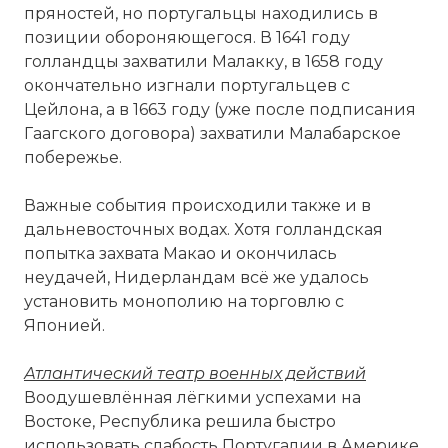
пряностей, но португальцы находились в
позиции обороняющегося. В 1641 году
голландцы захватили Малакку, в 1658 году
окончательно изгнали португальцев с
Цейлона, а в 1663 году (уже после подписания
Гаагского договора) захватили Малабарское
побережье.
Важные события происходили также и в
☓
дальневосточных водах. Хотя голландская
попытка захвата Макао и окончилась
неудачей, Нидерландам всё же удалось
установить монополию на торговлю с
Японией.
Атлантический театр военных действий
Воодушевлённая лёгкими успехами на
Востоке, Республика решила быстро
Битва при Гоа 1639 года.
использовать слабость Португалии в Америке.