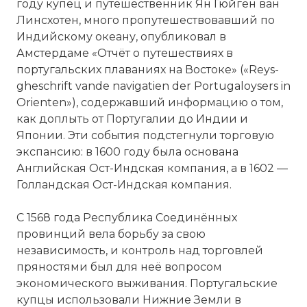
году купец и путешественник Ян Гюйген ван
Линсхотен, много пропутешествовавший по
Индийскому океану, опубликовал в
Амстердаме «Отчёт о путешествиях в
португальских плаваниях на Востоке» («Reys-
gheschrift vande navigatien der Portugaloysers in
Orienten»), содержавший информацию о том,
как доплыть от Португалии до Индии и
Японии. Эти события подстегнули торговую
экспансию: в 1600 году была основана
Английская Ост-Индская компания, а в 1602 —
Голландская Ост-Индская компания.
С 1568 года Республика Соединённых
провинций вела борьбу за свою
независимость, и контроль над торговлей
пряностями был для неё вопросом
экономического выживания. Португальские
купцы использовали Нижние Земли в