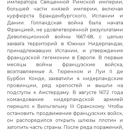
императора Священной Римской империи,
большей части князей империи, включая
курфюрста Бранденбургского, Испании и
Дании. Голландская война была начата
Францией, не удовлетворённой результатами
Деволюционной войны 1667-68, с целью
захвата территорий в Южных Нидерландах,
принадлежавших Испании, и утверждения
французской гегемонии в Европе. В первые
месяцы войны французские войска,
возглавляемые А. Тюренном и Луи II де
Бурбон Конде, захватили 4 нидерландские
провинции, ряд крепостей и вышли на
подступы к Амстердаму. В августе 1672 года
командование нидерландской армией
перешло к Вильгельму III Оранскому. Чтобы
остановить продвижение французских войск,
он распорядился открыть шлюзы плотин и
затопить часть страны. После ряда поражений,