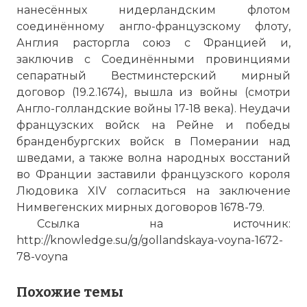
нанесённых нидерландским флотом
соединённому англо-французскому флоту,
Англия расторгла союз с Францией и,
заключив с Соединёнными провинциями
сепаратный Вестминстерский мирный
договор (19.2.1674), вышла из войны (смотри
Англо-голландские войны 17-18 века). Неудачи
французских войск на Рейне и победы
бранденбургских войск в Померании над
шведами, а также волна народных восстаний
во Франции заставили французского короля
Людовика XIV согласиться на заключение
Нимвегенских мирных договоров 1678-79.
Ссылка на источник:
http://knowledge.su/g/gollandskaya-voyna-1672-
78-voyna
Похожие темы
☓