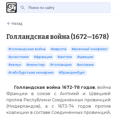
Назад
Голландская война (1672—1678)
#голландская война
#европа
#военный конфликт
#участники
#франция
#англия
#швеция
#кельн
#мюнстер
#голландия
#испания
#габсбургская монархия
#бранденбург
Голландская война 1672-78 годов
, война
Франции в союзе с Англией и Швецией
против Республики Соединённых провинций
(Нидерландов), а с 1673-74 годов против
коалиции в составе Соединённых провинций,