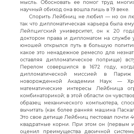
мысль. Обосновать ее помог труд многи
научный обиход она вошла лишь в 19 веке.
Спорить Лейбниц не любил — но он л
так что дипломатическая карьера была ему 
Лейпцигский университет, он к 20 год
доктором права и дипломатом на службе 
юношей открылся путь в большую полити
какое это ненадежное ремесло для незнат
оставляя дипломатическое поприще) вст
Перелом совершился в 1672 году, когд
дипломатической миссией в Париж
новорожденной Академии Наук — Хри
математические интересы Лейбница ог
комбинаторикой; в этой области он чувство
образец механического компьютера, спос
вычитать (как более ранняя машина Паскал
Это свое детище Лейбниц пестовал почти 40
квадратные корни. При этом он (первым 
оценил преимущества двоичной систем