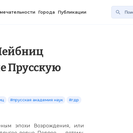
мечательности
Города
Публикации
Лейбниц
не Прусскую
иц
#прусская академия наук
#гдр
еным эпохи Возрождения, или
ругое верно. Первое — потому,