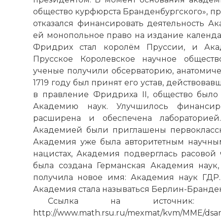
общество курфюрста Бранденбургского», п
отказался финансировать деятельность Ак
ей монопольное право на издание календар
Фридрих стал королём Пруссии, и Ака
Прусское Королевское научное обществ
ученые получили обсерваторию, анатомичес
1719 году был принят его устав, действовавш
в правление Фридриха II, общество был
Академию наук. Улучшилось финанси
расширена и обеспечена лабораторией
Академией были приглашены первоклассн
Академия уже была авторитетным научны
нацистах, Академия подверглась расовой 
была создана Германская Академия наук,
получила новое имя: Академия наук ГДР
Берлинско-Б
Академия стала называться Берлин-Бранде
Фото статьи:
Ссылка на источник: http://ww
http://www.math.rsu.ru/mexmat/kvm/MME/dsarc