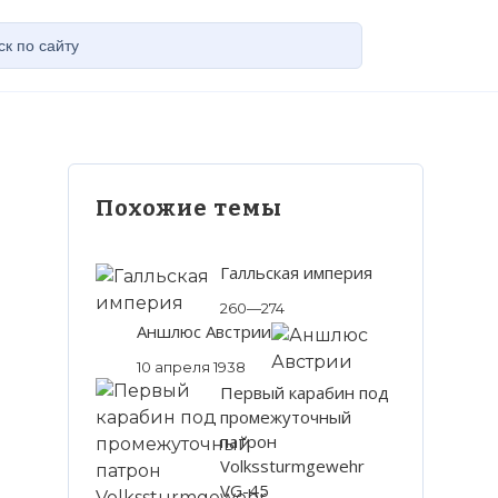
Похожие темы
Галльская империя
260—274
Аншлюс Австрии
10 апреля 1938
Первый карабин под
промежуточный
патрон
Volkssturmgewehr
VG-45