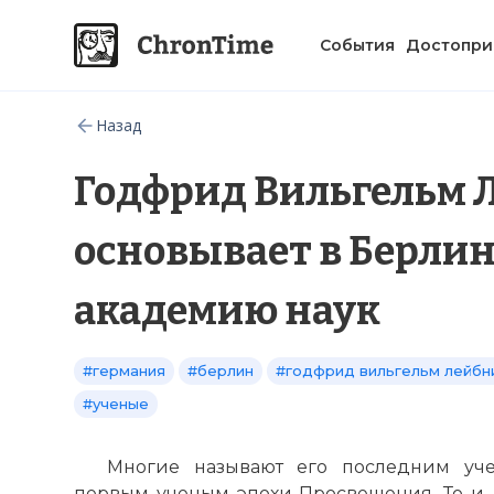
События
Достопри
Назад
Годфрид Вильгельм 
основывает в Берли
академию наук
#германия
#берлин
#годфрид вильгельм лейбн
#ученые
Многие называют его последним уч
первым ученым эпохи Просвещения. То и д