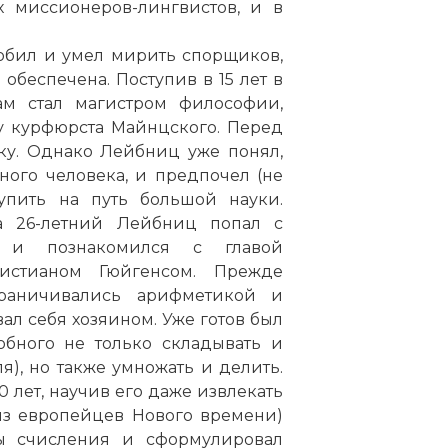
х миссионеров-лингвистов, и в
юбил и умел мирить спорщиков,
обеспечена. Поступив в 15 лет в
ам стал магистром философии,
у курфюрста Майнцского. Перед
ку. Однако Лейбниц уже понял,
ного человека, и предпочел (не
упить на путь большой науки.
а 26-летний Лейбниц попал с
 и познакомился с главой
стианом Гюйгенсом. Прежде
раничивались арифметикой и
вал себя хозяином. Уже готов был
обного не только складывать и
я), но также умножать и делить.
 лет, научив его даже извлекать
из европейцев Нового времени)
ы счисления и сформулировал