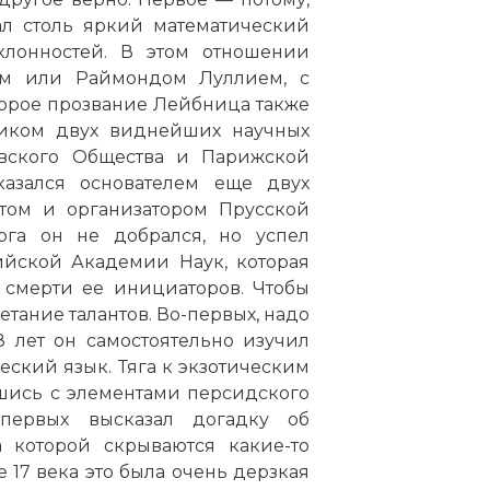
ал столь яркий математический
клонностей. В этом отношении
ем или Раймондом Луллием, с
орое прозвание Лейбница также
миком двух виднейших научных
евского Общества и Парижской
азался основателем еще двух
нтом и организатором Прусской
га он не добрался, но успел
сийской Академии Наук, которая
 смерти ее инициаторов. Чтобы
етание талантов. Во-первых, надо
 лет он самостоятельно изучил
еский язык. Тяга к экзотическим
шись с элементами персидского
ервых высказал догадку об
 которой скрываются какие-то
17 века это была очень дерзкая