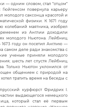
и — одним словом, стал "отцом"
с Гюйгенсом повернула карьеру
л молодого саксонца красотой и
атической физики. К 1671 году
ю колебаний маятника, изобрел
временем из Англии доходили
иях молодого Ньютона. Лейбниц
В 1673 году он посетил Англию —
а самом деле ради знакомства с
ские ученые приняли молодого
ения; шесть лет спустя Лейбниц
а. Только Ньютон уклонился от
глощен общением с природой на
 хотел тратить время на беседы с
прусский курфюрст Фридрих I.
участии выдающегося немецкого
ица, который стал её первым
ия получила название «Научное