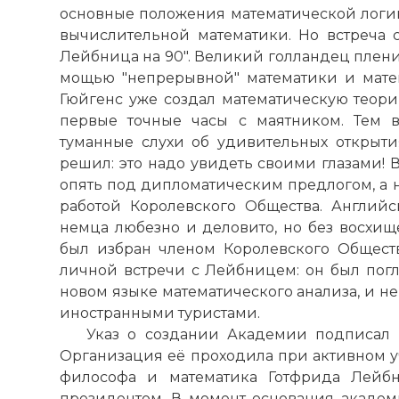
основные положения математической логик
вычислительной математики. Но встреча 
Лейбница на 90". Великий голландец плени
мощью "непрерывной" математики и матем
Гюйгенс уже создал математическую теори
первые точные часы с маятником. Тем 
туманные слухи об удивительных открыт
решил: это надо увидеть своими глазами! 
опять под дипломатическим предлогом, а н
работой Королевского Общества. Англий
немца любезно и деловито, но без восхищ
был избран членом Королевского Обществ
личной встречи с Лейбницем: он был по
новом языке математического анализа, и не
☓
иностранными туристами.
Указ о создании Академии подписал 
Организация её проходила при активном 
философа и математика Готфрида Лейбн
президентом. В момент основания академ