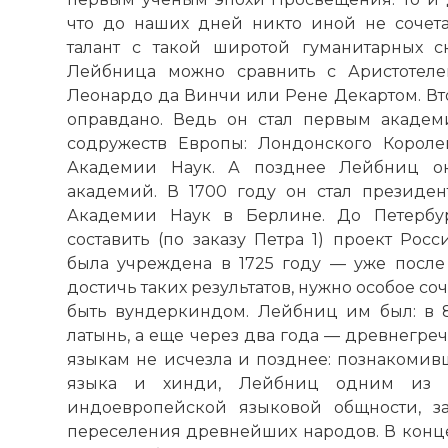
что до наших дней никто иной не сочет
талант с такой широтой гуманитарных с
Лейбница можно сравнить с Аристотел
Леонардо да Винчи или Рене Декартом. Вт
оправдано. Ведь он стал первым акаде
содружеств Европы: Лондонского Корол
Академии Наук. А позднее Лейбниц ок
академий. В 1700 году он стал президе
Академии Наук в Берлине. До Петербур
составить (по заказу Петра 1) проект Рос
была учреждена в 1725 году — уже после
достичь таких результатов, нужно особое соч
быть вундеркиндом. Лейбниц им был: в 8
латынь, а еще через два года — древнегреч
языкам не исчезла и позднее: познакомив
языка и хинди, Лейбниц одним из п
индоевропейской языковой общности, за
переселения древнейших народов. В конце 