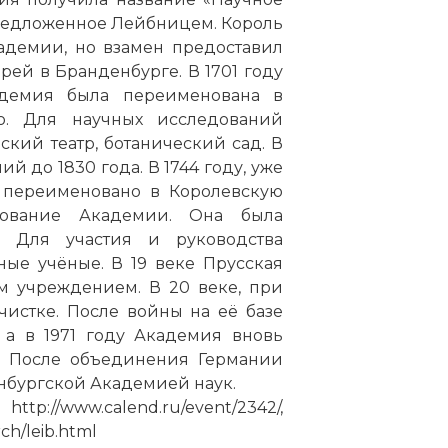
редложенное Лейбницем. Король
адемии, но взамен предоставил
ей в Бранденбурге. В 1701 году
демия была переименована в
о. Для научных исследований
кий театр, ботанический сад. В
ий до 1830 года. В 1744 году, уже
о переименовано в Королевскую
рование Академии. Она была
. Для участия и руководства
ые учёные. В 19 веке Прусская
м учреждением. В 20 веке, при
чистке. После войны на её базе
 а в 1971 году Академия вновь
. После объединения Германии
ранденбургская академия естественных и гуманит
нбургской Академией наук.
w.calend.ru/event/2342/,
h/leib.html