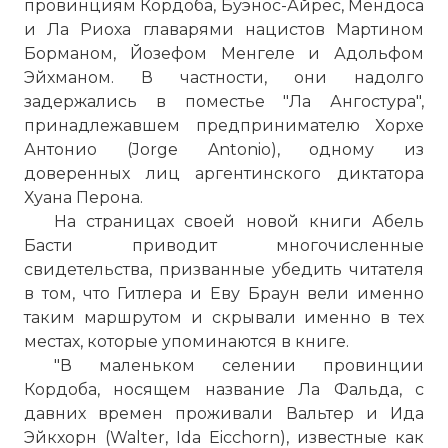
провинциям Кордоба, Буэнос-Айрес, Мендоса
и Ла Риоха главарями нацистов Мартином
Борманом, Йозефом Менгеле и Адольфом
Эйхманом. В частности, они надолго
задержались в поместье "Ла Ангостура",
принадлежавшем предпринимателю Хорхе
Антонио (Jorge Antonio), одному из
доверенных лиц аргентинского диктатора
Хуана Перона.
На страницах своей новой книги Абель
Басти приводит многочисленные
свидетельства, призванные убедить читателя
в том, что Гитлера и Еву Браун вели именно
таким маршрутом и скрывали именно в тех
местах, которые упоминаются в книге.
"В маленьком селении провинции
☓
Кордоба, носящем название Ла Фальда, с
давних времен проживали Вальтер и Ида
Эйкхорн (Walter, Ida Eicchorn), известные как