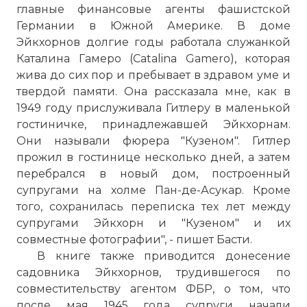
главные финансовые агенты фашистской
Германии в Южной Америке. В доме
Эйкхорнов долгие годы работала служанкой
Каталина Гамеро (Catalina Gamero), которая
жива до сих пор и пребывает в здравом уме и
твердой памяти. Она рассказала мне, как в
1949 году прислуживала Гитлеру в маленькой
гостиничке, принадлежавшей Эйкхорнам.
Они называли фюрера "Кузеном". Гитлер
прожил в гостинице несколько дней, а затем
перебрался в новый дом, построенный
супругами на холме Пан-де-Асукар. Кроме
того, сохранилась переписка тех лет между
супругами Эйкхорн и "Кузеном" и их
совместные фотографии", - пишет Басти.
Смерть Гитлера 30 апреля 1945 года
В книге также приводится донесение
Имя:
садовника Эйкхорнов, трудившегося по
совместительству агентом ФБР, о том, что
Комментарий:
после мая 1945 года супруги начали