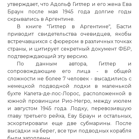
утверждает, что Адольф Гитлер и его жена Ева
Браун после мая 1945 года долгие годы
скрывались в Аргентине.
В книге "Гитлер в Аргентине", Басти
приводит свидетельства очевидцев, якобы
встречавшихся с фюрером в различных точках
страны, и цитирует секретный документ ФБР,
подтверждающий эту версию.
По данным автора, Гитлер и
сопровождающие его лица - в общей
сложности не более 7 человек - высадились с
немецкой подводной лодки в маленькой
бухте Калета-де-лос-Лорос, расположенной в
южной провинции Рио-Негро, между июлем
и августом 1945 года. Лодку, перевозившую
главу третьего рейха, Еву Браун и остальных,
эскортировали еще две субмарины. После
высадки на берег, все три подводных корабля
были затоплены.