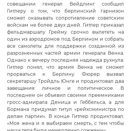
совещании генерал Вейдлинг сообщил
Гитлеру о том, что берлинский гарнизон
сможет оказывать сопротивление советским
войскам не более двух дней. Гитлер приказал
фельдмаршалу Грейму срочно вылететь на
один из аэродромов под Берлином и собрать
все самолеты для поддержки созданной из
разрозненных частей армии генерала Венка.
Однако к вечеру последняя надежда рухнула:
Гитлер понял, что армия Венка не сможет
прорваться к Берлину. Фюрер вызвал
секретаршу Тройдль Юнге и продиктовал два
завещания: личное и политическое. В
последнем он объявил своими преемниками
гросс-адмирала Деница и Геббельса, а для
Бормана придумал титул «рейхсминистра по
делам партии». В конце Гитлер продиктовал:
«Моя жена и я выбираем смерть, с тем чтобы
наши тела были немедленно сожжены».