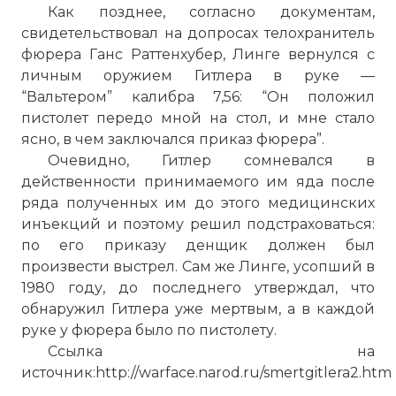
Как позднее, согласно документам,
свидетельствовал на допросах телохранитель
фюрера Ганс Раттенхубер, Линге вернулся с
личным оружием Гитлера в руке —
“Вальтером” калибра 7,56: “Он положил
пистолет передо мной на стол, и мне стало
ясно, в чем заключался приказ фюрера”.
Очевидно, Гитлер сомневался в
действенности принимаемого им яда после
ряда полученных им до этого медицинских
инъекций и поэтому решил подстраховаться:
по его приказу денщик должен был
произвести выстрел. Сам же Линге, усопший в
1980 году, до последнего утверждал, что
обнаружил Гитлера уже мертвым, а в каждой
руке у фюрера было по пистолету.
Ссылка на
источник:http://warface.narod.ru/smertgitlera2.htm