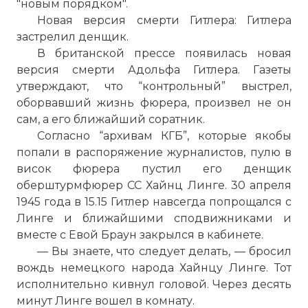
"новым порядком".
Новая версия смерти Гитлера: Гитлера
застрелил денщик.
В британской прессе появилась новая
версия смерти Адольфа Гитлера. Газеты
утверждают, что “контрольный” выстрел,
оборвавший жизнь фюрера, произвел не он
сам, а его ближайший соратник.
Согласно “архивам КГБ”, которые якобы
попали в распоряжение журналистов, пулю в
висок фюрера пустил его денщик
оберштурмфюрер СС Хайнц Линге. 30 апреля
1945 года в 15.15 Гитлер навсегда попрощался с
Линге и ближайшими сподвижниками и
вместе с Евой Браун закрылся в кабинете.
— Вы знаете, что следует делать, — бросил
вождь немецкого народа Хайнцу Линге. Тот
исполнительно кивнул головой. Через десять
минут Линге вошел в комнату.