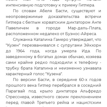
интенсивную подготовку к приему Гитлера.
По словам Абеля Басти, существуют и
Проверочный код:
неопровержимые доказательства встречи
Гитлера с беглым хорватским диктатором Анте
Павеличем в городе Мар-дель-Плата,
расположенном недалеко от Буэнос-Айреса.
Служанка Каталина Гамеро утверждает, что
"Кузен" перезванивался с супругами Эйкхорн
до 1964 года, когда умерла Ида. По
заведенному в богатых домах обычаю, хозяева
сами крайне редко подходили к телефону -
трубку брала Каталина и неизменно узнавала
характерный голос "Кузена".
Вернуться в статью:
Гитлер совершает самоуби
По версии Басти, в середине 60-х годов
прошлого века Гитлер перебрался в соседний
Парагвай под крыло диктатора Альфредо
Стресснера, известного своим преклонением
перед главой Третьего рейха и нацистским