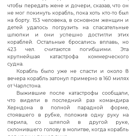
чтобы передать жене и дочери, сказав, что он
не мог покинуть корабль, пока хоть кто-то был
на борту. 153 человека, в основном женщин и
детей удалось погрузить на спасательные
шлюпки и они успешно достигли этих
кораблей. Остальные бросались вплавь, но
423 чел. считаются погибшими. Эта
крупнейшая катастрофа коммерческого
судна.
Корабль было уже не спасти и около 8
вечера корабль затонул примерно в 160 милях
от Чарлстона.
Выжившие после катастрофы сообщали,
что видели в последний раз командира
Херндона в полной парадной форме,
☓
стоявшего в рубке, положив одну руку на
перила, со шляпой в другой руке,
склонившего голову в молитве, когда корабль