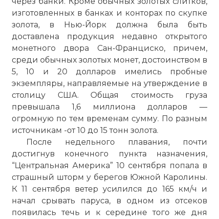
через банки. Кроме обычных золотых слитков,
изготовленных в банках и конторах по скупке
золота, в Нью-Йорк должна была быть
доставлена продукция недавно открытого
монетного двора Сан-Франциско, причем,
среди обычных золотых монет, достоинством в
5, 10 и 20 долларов имелись пробные
экземпляры, направляемые на утверждение в
столицу США. Общая стоимость груза
превышала 1,6 миллиона долларов —
огромную по тем временам сумму. По разным
источникам -от 10 до 15 тонн золота.
После недельного плавания, почти
достигнув конечного пункта назначения,
“Центральная Америка” 10 сентября попала в
страшный шторм у берегов Южной Каролины.
К 11 сентября ветер усилился до 165 км/ч и
начал срывать паруса, в одном из отсеков
появилась течь и к середине того же дня