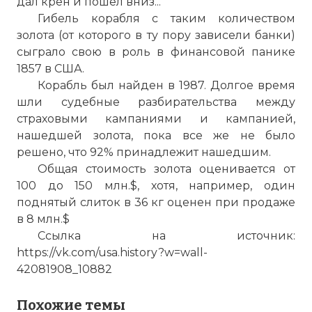
дал крен и пошел вниз...
Гибель корабля с таким количеством
золота (от которого в ту пору зависели банки)
сыграло свою в роль в финансовой панике
1857 в США.
Корабль был найден в 1987. Долгое время
шли судебные разбирательства между
Уникальная находка - амбротип.
страховыми кампаниями и кампанией,
Найдено немало личных вещей
нашедшей золота, пока все же не было
пассажиров и снаряжения корабля.
решено, что 92% принадлежит нашедшим.
Особо выделяется обнаружение
Общая стоимость золота оценивается от
нескольких десятков дагеротипов и
100 до 150 млн.$, хотя, например, один
амбротипов – предшественников
поднятый слиток в 36 кг оценен при продаже
фотографий. Эти частицы истории очень
в 8 млн.$
редки и ценны.
Ссылка на источник:
Фото статьи:
https://vk.com/usa.history?w=wall-
42081908_10882
Похожие темы