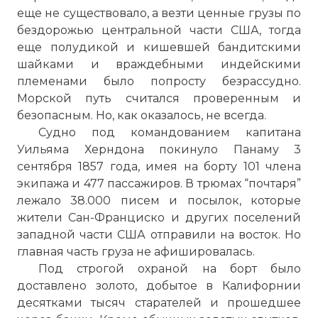
еще не существовало, а везти ценные грузы по
бездорожью центральной части США, тогда
еще полудикой и кишевшей бандитскими
шайками и враждебными индейскими
племенами было попросту безрассудно.
Морской путь считался проверенным и
безопасным. Но, как оказалось, не всегда.
Судно под командованием капитана
Уильяма Херндона покинуло Панаму 3
сентября 1857 года, имея на борту 101 члена
экипажа и 477 пассажиров. В трюмах “почтаря”
лежало 38.000 писем и посылок, которые
жители Сан-Франциско и других поселений
западной части США отправили на восток. Но
главная часть груза не афишировалась.
Под строгой охраной на борт было
доставлено золото, добытое в Калифорнии
десятками тысяч старателей и прошедшее