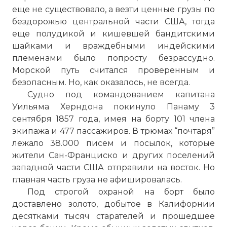
еще не существовало, а везти ценные грузы по
бездорожью центральной части США, тогда
еще полудикой и кишевшей бандитскими
шайками и враждебными индейскими
племенами было попросту безрассудно.
Морской путь считался проверенным и
безопасным. Но, как оказалось, не всегда.
Судно под командованием капитана
Уильяма Херндона покинуло Панаму 3
сентября 1857 года, имея на борту 101 члена
экипажа и 477 пассажиров. В трюмах “почтаря”
лежало 38.000 писем и посылок, которые
жители Сан-Франциско и других поселений
западной части США отправили на восток. Но
главная часть груза не афишировалась.
Под строгой охраной на борт было
доставлено золото, добытое в Калифорнии
десятками тысяч старателей и прошедшее