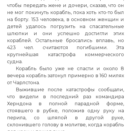
чтобы передать жене и дочери, сказав, что он
не мог покинуть корабль, пока хоть кто-то был
на борту. 153 человека, в основном женщин и
детей удалось погрузить на спасательные
шлюпки и они успешно достигли этих
кораблей. Остальные бросались вплавь, но
423 чел. считаются погибшими. Эта
крупнейшая катастрофа коммерческого
судна.
Корабль было уже не спасти и около 8
вечера корабль затонул примерно в 160 милях
от Чарлстона.
Выжившие после катастрофы сообщали,
☓
что видели в последний раз командира
Херндона в полной парадной форме,
стоявшего в рубке, положив одну руку на
перила, со шляпой в другой руке,
склонившего голову в молитве, когда корабль