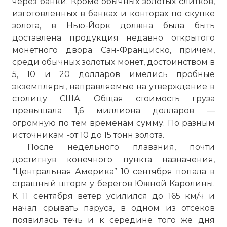
через банки. Кроме обычных золотых слитков,
изготовленных в банках и конторах по скупке
золота, в Нью-Йорк должна была быть
доставлена продукция недавно открытого
монетного двора Сан-Франциско, причем,
среди обычных золотых монет, достоинством в
5, 10 и 20 долларов имелись пробные
экземпляры, направляемые на утверждение в
столицу США. Общая стоимость груза
превышала 1,6 миллиона долларов —
огромную по тем временам сумму. По разным
источникам -от 10 до 15 тонн золота.
После недельного плавания, почти
достигнув конечного пункта назначения,
“Центральная Америка” 10 сентября попала в
страшный шторм у берегов Южной Каролины.
К 11 сентября ветер усилился до 165 км/ч и
начал срывать паруса, в одном из отсеков
появилась течь и к середине того же дня