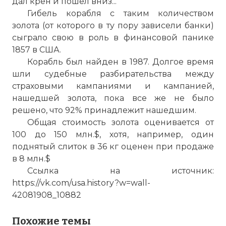
дал крен и пошел вниз...
Гибель корабля с таким количеством
золота (от которого в ту пору зависели банки)
сыграло свою в роль в финансовой панике
1857 в США.
Корабль был найден в 1987. Долгое время
шли судебные разбирательства между
страховыми кампаниями и кампанией,
Россыпь золотых монет на месте
нашедшей золота, пока все же не было
крушения парохода.
решено, что 92% принадлежит нашедшим.
Фото статьи:
Общая стоимость золота оценивается от
100 до 150 млн.$, хотя, например, один
поднятый слиток в 36 кг оценен при продаже
в 8 млн.$
Ссылка на источник:
https://vk.com/usa.history?w=wall-
42081908_10882
Похожие темы