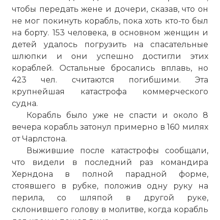
чтобы передать жене и дочери, сказав, что он
не мог покинуть корабль, пока хоть кто-то был
на борту. 153 человека, в основном женщин и
детей удалось погрузить на спасательные
шлюпки и они успешно достигли этих
кораблей. Остальные бросались вплавь, но
423 чел. считаются погибшими. Эта
крупнейшая катастрофа коммерческого
судна.
Корабль было уже не спасти и около 8
вечера корабль затонул примерно в 160 милях
от Чарлстона.
Выжившие после катастрофы сообщали,
☓
что видели в последний раз командира
Херндона в полной парадной форме,
стоявшего в рубке, положив одну руку на
перила, со шляпой в другой руке,
склонившего голову в молитве, когда корабль