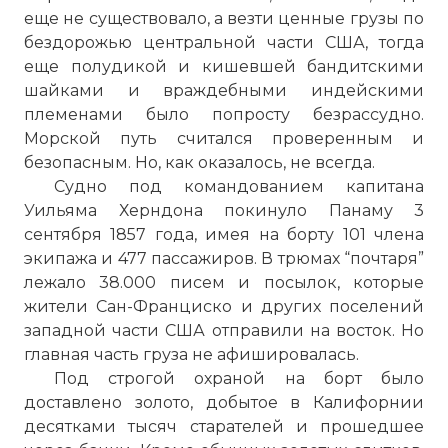
еще не существовало, а везти ценные грузы по
бездорожью центральной части США, тогда
еще полудикой и кишевшей бандитскими
шайками и враждебными индейскими
племенами было попросту безрассудно.
Морской путь считался проверенным и
безопасным. Но, как оказалось, не всегда.
Судно под командованием капитана
Уильяма Херндона покинуло Панаму 3
сентября 1857 года, имея на борту 101 члена
экипажа и 477 пассажиров. В трюмах “почтаря”
лежало 38.000 писем и посылок, которые
жители Сан-Франциско и других поселений
западной части США отправили на восток. Но
главная часть груза не афишировалась.
Под строгой охраной на борт было
доставлено золото, добытое в Калифорнии
десятками тысяч старателей и прошедшее