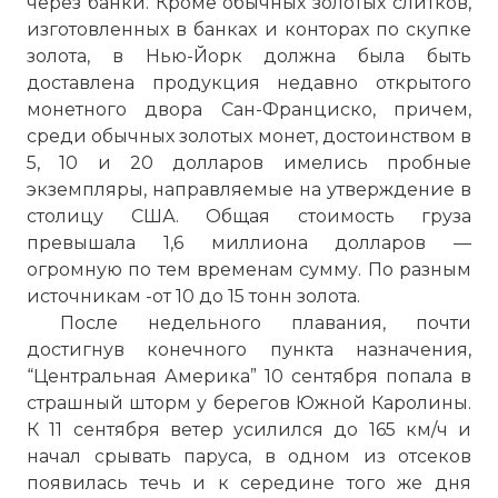
через банки. Кроме обычных золотых слитков,
изготовленных в банках и конторах по скупке
золота, в Нью-Йорк должна была быть
доставлена продукция недавно открытого
монетного двора Сан-Франциско, причем,
среди обычных золотых монет, достоинством в
5, 10 и 20 долларов имелись пробные
экземпляры, направляемые на утверждение в
столицу США. Общая стоимость груза
превышала 1,6 миллиона долларов —
огромную по тем временам сумму. По разным
источникам -от 10 до 15 тонн золота.
После недельного плавания, почти
достигнув конечного пункта назначения,
“Центральная Америка” 10 сентября попала в
страшный шторм у берегов Южной Каролины.
К 11 сентября ветер усилился до 165 км/ч и
начал срывать паруса, в одном из отсеков
появилась течь и к середине того же дня