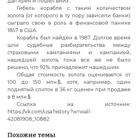
дал крен и пошел вниз...
Гибель корабля с таким количеством
золота (от которого в ту пору зависели банки)
сыграло свою в роль в финансовой панике
1857 в США.
Корабль был найден в 1987. Долгое время
Экспонат выставки "Ship of gold" - часть
шли судебные разбирательства между
поднятого груза "Центральной Америки".
страховыми кампаниями и кампанией,
Фото статьи:
нашедшей золота, пока все же не было
решено, что 92% принадлежит нашедшим.
Общая стоимость золота оценивается от
100 до 150 млн.$, хотя, например, один
поднятый слиток в 36 кг оценен при продаже
в 8 млн.$
Ссылка на источник:
https://vk.com/usa.history?w=wall-
42081908_10882
Похожие темы