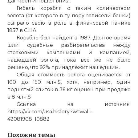
дал крен и пошел вниз...
Гибель корабля с таким количеством
золота (от которого в ту пору зависели банки)
сыграло свою в роль в финансовой панике
1857 в США.
Корабль был найден в 1987. Долгое время
шли судебные разбирательства между
Катастрофа "Золотого парохода"
страховыми кампаниями и кампанией,
Фото статьи:
нашедшей золота, пока все же не было
решено, что 92% принадлежит нашедшим.
Общая стоимость золота оценивается от
100 до 150 млн.$, хотя, например, один
поднятый слиток в 36 кг оценен при продаже
в 8 млн.$
Ссылка на источник:
https://vk.com/usa.history?w=wall-
42081908_10882
Похожие темы