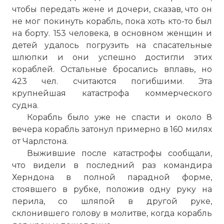
чтобы передать жене и дочери, сказав, что он
не мог покинуть корабль, пока хоть кто-то был
на борту. 153 человека, в основном женщин и
детей удалось погрузить на спасательные
шлюпки и они успешно достигли этих
кораблей. Остальные бросались вплавь, но
423 чел. считаются погибшими. Эта
крупнейшая катастрофа коммерческого
судна.
Корабль было уже не спасти и около 8
вечера корабль затонул примерно в 160 милях
от Чарлстона.
Выжившие после катастрофы сообщали,
☓
что видели в последний раз командира
Херндона в полной парадной форме,
стоявшего в рубке, положив одну руку на
перила, со шляпой в другой руке,
склонившего голову в молитве, когда корабль