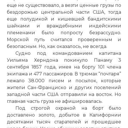
еще не существовало, а везти ценные грузы по
бездорожью центральной части США, тогда
еще полудикой и кишевшей бандитскими
шайками и враждебными индейскими
племенами было попросту безрассудно.
Морской путь считался проверенным и
безопасным. Но, как оказалось, не всегда.
Судно под командованием капитана
Уильяма Херндона покинуло Панаму 3
сентября 1857 года, имея на борту 101 члена
экипажа и 477 пассажиров. В трюмах “почтаря”
лежало 38.000 писем и посылок, которые
жители Сан-Франциско и других поселений
западной части США отправили на восток. Но
главная часть груза не афишировалась.
Под строгой охраной на борт было
доставлено золото, добытое в Калифорнии
десятками тысяч старателей и прошедшее