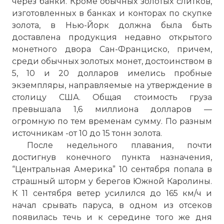
через банки. Кроме обычных золотых слитков,
изготовленных в банках и конторах по скупке
золота, в Нью-Йорк должна была быть
доставлена продукция недавно открытого
монетного двора Сан-Франциско, причем,
среди обычных золотых монет, достоинством в
5, 10 и 20 долларов имелись пробные
экземпляры, направляемые на утверждение в
столицу США. Общая стоимость груза
превышала 1,6 миллиона долларов —
огромную по тем временам сумму. По разным
источникам -от 10 до 15 тонн золота.
После недельного плавания, почти
достигнув конечного пункта назначения,
“Центральная Америка” 10 сентября попала в
страшный шторм у берегов Южной Каролины.
К 11 сентября ветер усилился до 165 км/ч и
начал срывать паруса, в одном из отсеков
появилась течь и к середине того же дня