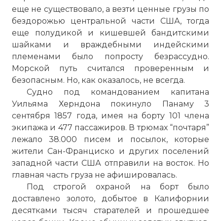
еще не существовало, а везти ценные грузы по
бездорожью центральной части США, тогда
еще полудикой и кишевшей бандитскими
шайками и враждебными индейскими
племенами было попросту безрассудно.
Морской путь считался проверенным и
безопасным. Но, как оказалось, не всегда.
Судно под командованием капитана
Уильяма Херндона покинуло Панаму 3
сентября 1857 года, имея на борту 101 члена
экипажа и 477 пассажиров. В трюмах “почтаря”
лежало 38.000 писем и посылок, которые
жители Сан-Франциско и других поселений
западной части США отправили на восток. Но
главная часть груза не афишировалась.
Под строгой охраной на борт было
доставлено золото, добытое в Калифорнии
десятками тысяч старателей и прошедшее