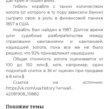
дал крен и пошел вниз...
Гибель корабля с таким количеством
золота (от которого в ту пору зависели банки)
сыграло свою в роль в финансовой панике
1857 в США.
Корабль был найден в 1987. Долгое время
шли судебные разбирательства между
Золото, поднятое с парохода
страховыми кампаниями и кампанией,
"Центральная Америка"
нашедшей золота, пока все же не было
Фото статьи:
решено, что 92% принадлежит нашедшим.
Общая стоимость золота оценивается от
100 до 150 млн.$, хотя, например, один
поднятый слиток в 36 кг оценен при продаже
в 8 млн.$
Ссылка на источник:
https://vk.com/usa.history?w=wall-
42081908_10882
Похожие темы