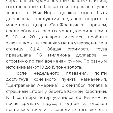
через банки. Кроме обычных золотых слитков,
изготовленных в банках и конторах по скупке
золота, в Нью-Йорк должна была быть
доставлена продукция недавно открытого
монетного двора Сан-Франциско, причем,
среди обычных золотых монет, достоинством в
5, 10 и 20 долларов имелись пробные
экземпляры, направляемые на утверждение в
столицу США. Общая стоимость груза
превышала 1,6 миллиона долларов —
огромную по тем временам сумму. По разным
источникам -от 10 до 15 тонн золота.
После недельного плавания, почти
достигнув конечного пункта назначения,
“Центральная Америка” 10 сентября попала в
страшный шторм у берегов Южной Каролины.
К 11 сентября ветер усилился до 165 км/ч и
начал срывать паруса, в одном из отсеков
появилась течь и к середине того же дня