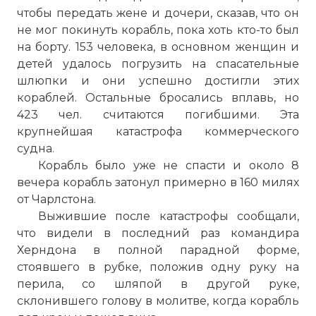
чтобы передать жене и дочери, сказав, что он
не мог покинуть корабль, пока хоть кто-то был
на борту. 153 человека, в основном женщин и
детей удалось погрузить на спасательные
шлюпки и они успешно достигли этих
кораблей. Остальные бросались вплавь, но
423 чел. считаются погибшими. Эта
крупнейшая катастрофа коммерческого
судна.
Корабль было уже не спасти и около 8
вечера корабль затонул примерно в 160 милях
от Чарлстона.
Выжившие после катастрофы сообщали,
☓
что видели в последний раз командира
Херндона в полной парадной форме,
стоявшего в рубке, положив одну руку на
перила, со шляпой в другой руке,
склонившего голову в молитве, когда корабль