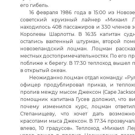
его гибель.
16 февраля 1986 года в 15:00 из Ново
советский круизный лайнер «Михаил Ле
находилось 408 пассажиров и 330 членов 
Королевы Шарлотты. В 16:35 капитан суд
остались вахтенный штурман, второй пом
новозеландский лоцман. Лоцман расска
местных достопримечательностях. По его п
поближе к берегу. В 17:30 теплоход вышел
в открытый океан.
Неожиданно лоцман отдал команду: «Руль
офицер продублировал приказ, и теплох
пролив между мысом Джексон (Cape Jackson
помощник капитана Гусев доложил, что ви
почему изменился курс, лоцман ответи
Степанищеву, что хочет дать возможно
красотами мыса Джексон. В 17:34 прозвучал
влево, 10 градусов». Теплоход «Михаил Ле