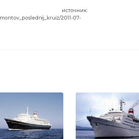
источник:
rmontov_poslednij_kruiz/2011-07-
хаил Лермонтов