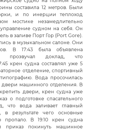
ажирское судно на полном ходу
оины составила 12 метров. Были
рки, и по инерции теплоход
вом мостике незамедлительно
 управление судном на себя. Он
ь в заливе Порт Гор (Port Gore).
лись в музыкальном салоне. Они
ов. В 17:43 была объявлена
е прозвучал доклад, что
45 крен судна составлял уже 5
раторное отделение, спортивный
 типографию. Вода просочилась
 двери машинного отделения. В
акрепить двери, крен судна уже
каз о подготовке спасательного
д, что вода заливает главный
, в результате чего основные
о пропало. В 19:10 крен судна
ал приказ покинуть машинное