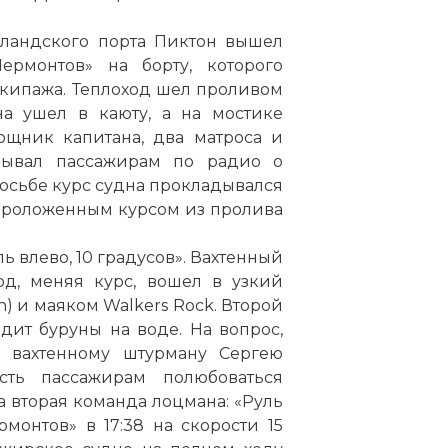
зеландского порта Пиктон вышел
рмонтов» на борту, которого
экипажа. Теплоход шел проливом
на ушел в каюту, а на мостике
ощник капитана, два матроса и
зывал пассажирам по радио о
росьбе курс судна прокладывался
 проложенным курсом из пролива
 влево, 10 градусов». Вахтенный
од, меняя курс, вошел в узкий
) и маяком Walkers Rock. Второй
дит буруны на воде. На вопрос,
л вахтенному штурману Сергею
сть пассажирам полюбоваться
а вторая команда лоцмана: «Руль
рмонтов» в 17:38 на скорости 15