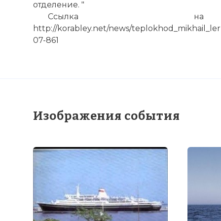
отделение. "
Ссылка на 
http://korabley.net/news/teplokhod_mikhail_le
07-861
Изображения события
Теплоход Ми
Фото статьи: