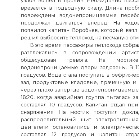
узлов вошел в пролив. Неожиданно пасс
врезается в подводную скалу. Длина проб
повреждены водонепроницаемые перебо
продолжал двигаться вперед. На ходо
появился капитан Воробьев, который взял
решил выбросить теплоход на песчаную отмел
В это время пассажиры теплохода собра
развлекались в сопровождении артист
общесудовая тревога. На мостик
водонепроницаемые двери задраены. В 17:
градусов. Вода стала поступать в рефриже
зал, продуктовые кладовые, прачечную и
через плохо запертые водонепроницаемые
18:20, когда аварийная группа пыталась з
☓
составлял 10 градусов. Капитан отдал при
снаряжения. На мостик поступил докла
распределительный щит электропитания
двигатели остановились и электричеств
составлял 12 градусов и капитан отд