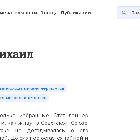
мечательности
Города
Публикации
Михаил
теплохода михаил лермонтов
од михаил лермонтов
только избранные. Этот лайнер
и, как живут в Советском Союзе,
аже не догадывалась о его
ой. До сих пор остается тайной и