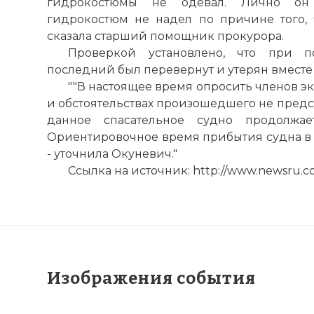
гидрокостюмы не одевал. Лично он 
гидрокостюм не надел по причине того, ч
сказала старший помощник прокурора.
Проверкой установлено, что при п
последний был перевернут и утерян вместе
""В настоящее время опросить членов эк
и обстоятельствах произошедшего не предс
данное спасательное судно продолжае
Ориентировочное время прибытия судна в п
- уточнила Окуневич."
Ссылка на источник: http://www.newsru.c
Расстрел суд
Имя:
Комментарий
Изображения события
Проверочный