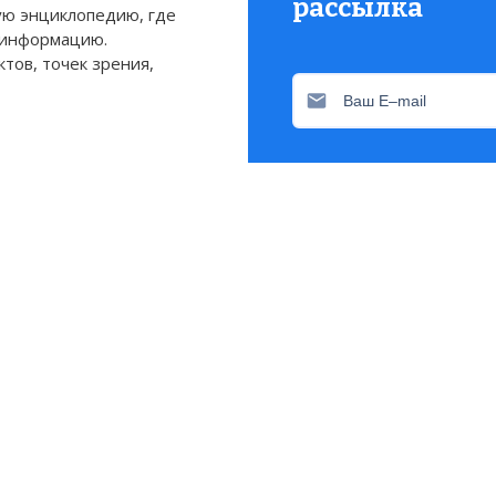
рассылка
ю энциклопедию, где
 информацию.
тов, точек зрения,
Присылаем только актуа
Свежие и интересующие 