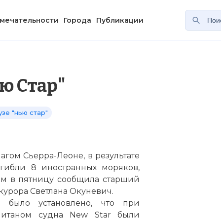
мечательности
Города
Публикации
ю Стар"
узе "нью стар"
агом Сьерра-Леоне, в результате
гибли 8 иностранных моряков,
ом в пятницу сообщила старший
урора Светлана Окуневич.
 было установлено, что при
питаном судна New Star были