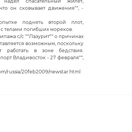
надел спасательный жилет,
то он сковывает движения"", -
опытке поднять второй плот,
 с телами погибших моряков.
ипажа с/с ""Лазурит"" о причинах
тавляется возможным, поскольку
т работать в зоне бедствия.
орт Владивосток - 27 февраля"",
om/russia/20feb2009/newstar.html
на браконьеров, задержание на Курильских острова
:
 код: