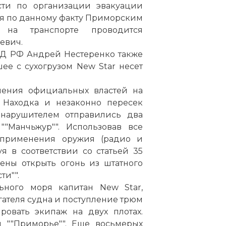
ти по организации эвакуации
мя по данному факту Приморским
 на транспорте проводится
евич.
Д РФ Андрей Нестеренко также
шее с сухогрузом New Star несет
ешения официальных властей на
 Находка и незаконно пересек
нарушителем отправились два
""Манчьжур"". Использовав все
 применения оружия (радио и
я в соответствии со статьей 35
ены открыть огонь из штатного
ти"".
ьного моря капитан New Star,
гателя судна и поступление трюм
ровать экипаж на двух плотах.
 ""Приморье"". Еще восьмерых