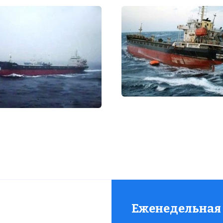
статью:
Гибель сухогруза "Нью Стар"
Еженедельная