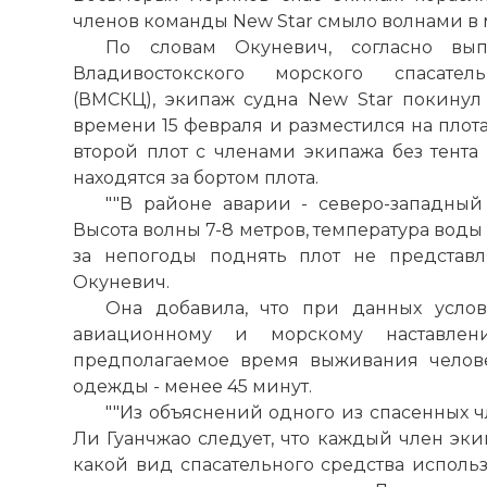
членов команды New Star смыло волнами в 
По словам Окуневич, согласно вып
Владивостокского морского спасатель
(ВМСКЦ), экипаж судна New Star покинул 
времени 15 февраля и разместился на плота
второй плот с членами экипажа без тента 
находятся за бортом плота.
""В районе аварии - северо-западный
Высота волны 7-8 метров, температура воды 
за непогоды поднять плот не представл
Окуневич.
Она добавила, что при данных усло
авиационному и морскому наставле
☓
предполагаемое время выживания челов
одежды - менее 45 минут.
""Из объяснений одного из спасенных 
Ли Гуанчжао следует, что каждый член эки
какой вид спасательного средства использ