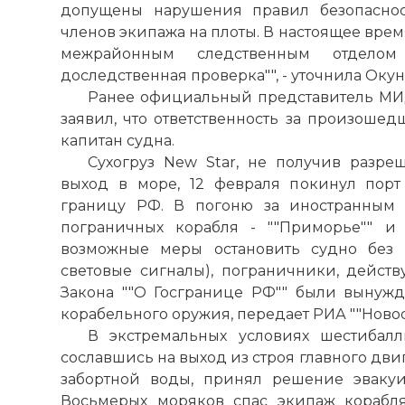
допущены нарушения правил безопаснос
членов экипажа на плоты. В настоящее вре
межрайонным следственным отделом
доследственная проверка"", - уточнила Окун
Ранее официальный представитель МИ
заявил, что ответственность за произошед
капитан судна.
Сухогруз New Star, не получив разр
выход в море, 12 февраля покинул порт
границу РФ. В погоню за иностранным 
пограничных корабля - ""Приморье"" и 
возможные меры остановить судно без
световые сигналы), пограничники, действу
Закона ""О Госгранице РФ"" были вынужд
корабельного оружия, передает РИА ""Новос
В экстремальных условиях шестибалл
сославшись на выход из строя главного дви
забортной воды, принял решение эвакуи
Восьмерых моряков спас экипаж корабля