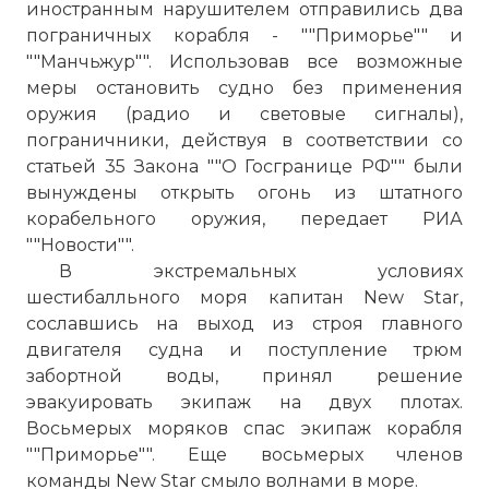
иностранным нарушителем отправились два
пограничных корабля - ""Приморье"" и
""Манчьжур"". Использовав все возможные
меры остановить судно без применения
оружия (радио и световые сигналы),
пограничники, действуя в соответствии со
статьей 35 Закона ""О Госгранице РФ"" были
вынуждены открыть огонь из штатного
корабельного оружия, передает РИА
""Новости"".
В экстремальных условиях
шестибалльного моря капитан New Star,
сославшись на выход из строя главного
двигателя судна и поступление трюм
забортной воды, принял решение
эвакуировать экипаж на двух плотах.
Восьмерых моряков спас экипаж корабля
""Приморье"". Еще восьмерых членов
команды New Star смыло волнами в море.