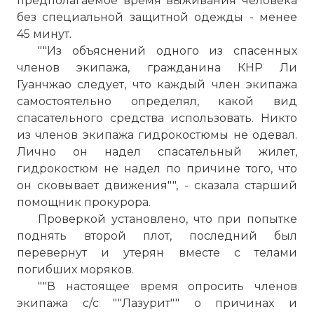
предполагаемое время выживания человека
☓
без специальной защитной одежды - менее
45 минут.
""Из объяснений одного из спасенных
членов экипажа, гражданина КНР Ли
Гуанчжао следует, что каждый член экипажа
самостоятельно определял, какой вид
спасательного средства использовать. Никто
из членов экипажа гидрокостюмы не одевал.
Лично он надел спасательный жилет,
гидрокостюм не надел по причине того, что
он сковывает движения"", - сказала старший
Судно «Нью Стар» ходило под флагом
помощник прокурора.
Сьерра-Леоне, имело порт приписки
Проверкой установлено, что при попытке
Фритаун, принадлежало шанхайской
поднять второй плот, последний был
судоходной компании «Джей Рай Лаки
перевернут и утерян вместе с телами
Шипинг»
погибших моряков.
Фото статьи:
""В настоящее время опросить членов
экипажа с/с ""Лазурит"" о причинах и