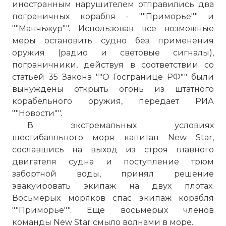
иностранным нарушителем отправились два
пограничных корабля - ""Приморье"" и
""Манчьжур"". Использовав все возможные
меры остановить судно без применения
оружия (радио и световые сигналы),
пограничники, действуя в соответствии со
статьей 35 Закона ""О Госгранице РФ"" были
вынуждены открыть огонь из штатного
корабельного оружия, передает РИА
""Новости"".
В экстремальных условиях
шестибалльного моря капитан New Star,
сославшись на выход из строя главного
двигателя судна и поступление трюм
забортной воды, принял решение
эвакуировать экипаж на двух плотах.
Восьмерых моряков спас экипаж корабля
""Приморье"". Еще восьмерых членов
команды New Star смыло волнами в море.