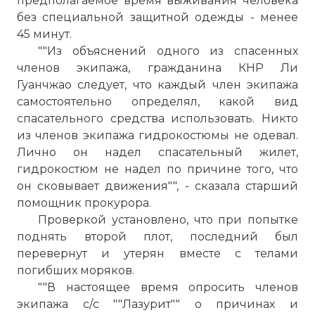
предполагаемое время выживания человека
☓
без специальной защитной одежды - менее
45 минут.
""Из объяснений одного из спасенных
членов экипажа, гражданина КНР Ли
Гуанчжао следует, что каждый член экипажа
самостоятельно определял, какой вид
спасательного средства использовать. Никто
из членов экипажа гидрокостюмы не одевал.
Лично он надел спасательный жилет,
гидрокостюм не надел по причине того, что
он сковывает движения"", - сказала старший
помощник прокурора.
Матросы сухогруза New Star обвиняют
Проверкой установлено, что при попытке
российских пограничников в
поднять второй плот, последний был
затоплении судна
перевернут и утерян вместе с телами
Фото статьи:
погибших моряков.
""В настоящее время опросить членов
экипажа с/с ""Лазурит"" о причинах и