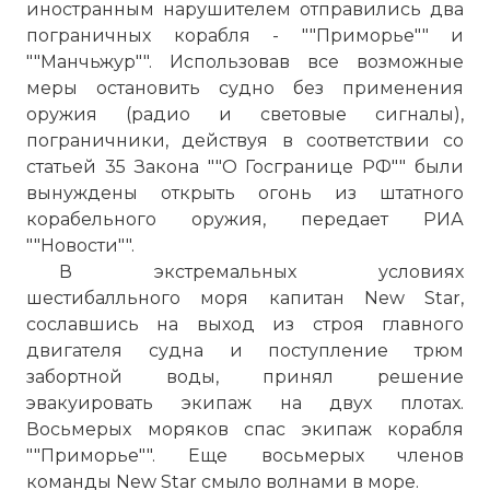
иностранным нарушителем отправились два
пограничных корабля - ""Приморье"" и
""Манчьжур"". Использовав все возможные
меры остановить судно без применения
оружия (радио и световые сигналы),
пограничники, действуя в соответствии со
статьей 35 Закона ""О Госгранице РФ"" были
вынуждены открыть огонь из штатного
корабельного оружия, передает РИА
""Новости"".
В экстремальных условиях
шестибалльного моря капитан New Star,
сославшись на выход из строя главного
двигателя судна и поступление трюм
забортной воды, принял решение
эвакуировать экипаж на двух плотах.
Восьмерых моряков спас экипаж корабля
""Приморье"". Еще восьмерых членов
команды New Star смыло волнами в море.