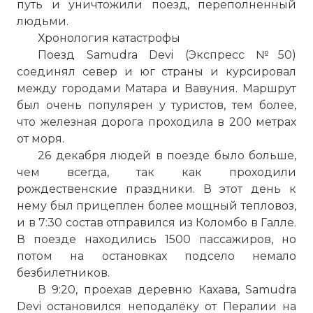
путь и уничтожили поезд, переполненный
людьми.
Хронология катастрофы
Поезд Samudra Devi (Экспресс №50)
соединял север и юг страны и курсировал
между городами Матара и Вавуния. Маршрут
был очень популярен у туристов, тем более,
что железная дорога проходила в 200 метрах
от моря.
26 декабря людей в поезде было больше,
чем всегда, так как проходили
рождественские праздники. В этот день к
нему был прицеплен более мощный тепловоз,
и в 7:30 состав отправился из Коломбо в Галле.
В поезде находились 1500 пассажиров, но
потом на остановках подсело немало
безбилетников.
В 9:20, проехав деревню Кахава, Samudra
Devi остановился неподалёку от Пералии на