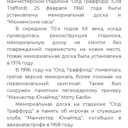
манчестерском стадионе "
Олд Траффорд
" (Old
Trafford) 25 февраля 1960 года были
установлены мемориальная доска и
"Мюнхенские часы".
В середине 70‑х годов XX века, когда
проводилась реконструкция стадиона,
мемориальную доску не смогли без
повреждений переместить на новое место.
Новая мемориальная доска была установлена
в 1976 году.
В 1996 году на "Олд Траффлод" появилась
третья версия мемориала, более похожая на
первоначальный оригинал. Также был
сооружен памятник легендарному тренеру
"Манчестер Юнайтед" Мэтту Басби.
Мемориальная доска на стадионе "
Олд
Траффорд
" в память об игроках и служащих
клуба "Манчестер Юнайтед", погибших в
авиакатастрофе в 1958 году