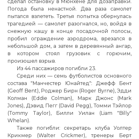
сделал остановку в Мюнхене для дозаправки.
Погода была ненастной. Два раза самолет
пытался взлететь. Третья попытка обернулась
трагедией — самолет разогнался, но, войдя в
снежную кашу в конце посадочной полосы,
пробил ограждение аэродрома, врезался в
небольшой дом, а затем в деревянный ангар,
в котором стоял грузовик с горючим,
произошел взрыв.
Из 44 пассажиров погибли 23.
Среди них — семь футболистов основного
состава "Манчестер Юнайтед": Джефф Бент
(Geoff Bent), Роджер Бирн (Roger Byrne), Эдди
Колман (Eddie Colman), Марк Джонс (Mark
Jones), Дэвид Пегг (David Pegg), Томми Тэйлор
(Tommy Taylor), Билли Уилан (Liam "Billy"
Whelan).
Также погибли: секретарь клуба Уолтер
Крикмер (Walter Crickmer), тренеры Берт