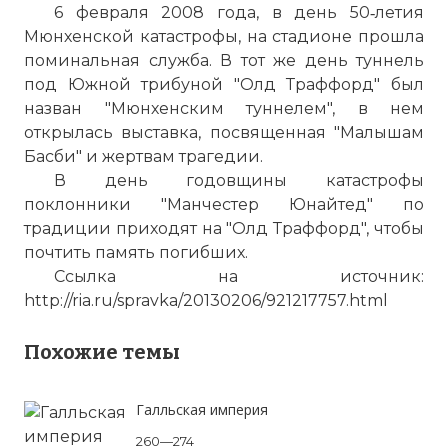
6 февраля 2008 года, в день 50‑летия
Мюнхенской катастрофы, на стадионе прошла
поминальная служба. В тот же день туннель
под Южной трибуной "
Олд Траффорд
" был
назван "Мюнхенским туннелем", в нем
открылась выставка, посвященная "Малышам
Басби" и жертвам трагедии.
В день годовщины катастрофы
поклонники "Манчестер Юнайтед" по
традиции приходят на "
Олд Траффорд
", чтобы
почтить память погибших.
Ссылка на источник:
http://ria.ru/spravka/20130206/921217757.html
Похожие темы
Галльская империя
260—274