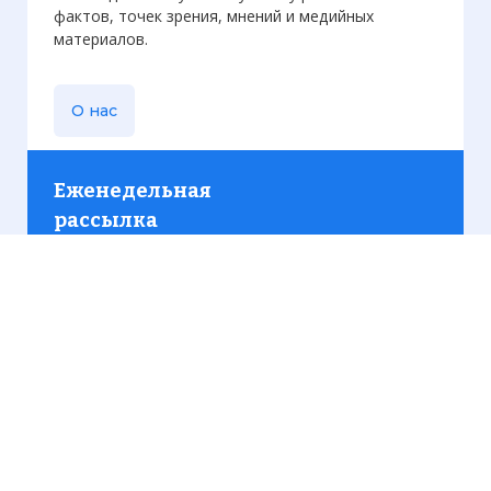
фактов, точек зрения, мнений и медийных
материалов.
О нас
Еженедельная
рассылка
Присылаем только актуальную информацию без
лишних писем. Свежие и интересующие вас
материалы.