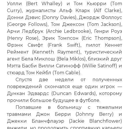
Уолли (Bert Whalley) и Том Кьюрри (Tom
Curry), журналисты Альф Кларк (Alf Clarke),
Донни Дэвис (Donny Davies), Джордж Фоллоус
(George Follows), Том Джексон (Tom Jackson),
Арчи Ледбрук (Archie Ledbrooke), Генри Роуз
(Henry Rose), Эрик Томпсон (Eric Thompson),
Фрэнк Свифт (Frank Swift), пилот Кеннет
Реймент (Kenneth Rayment), туристический
агент Бела Миклош (Bela Miklos), близкий друг
Мэтта Басби Вилли Сатинофф (Willie Satinoff) и
стюард Том Кейбл (Tom Cable).
Спустя две недели от полученных
повреждений скончался еще один игрок —
Дункан Эдвардс (Duncan Edwards), которому
прочили большое будущее в футболе.
Попавшие в больницу с тяжелыми
травмами Джон Берри (Johnny Berry) и
Джекки Бланчфлауэр (Jackie Blanchflower)
выжили, но продолжить спортивную карьеру