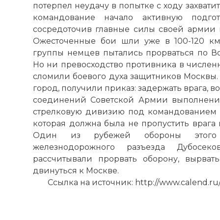
потерпел неудачу в попытке с ходу захвати
командование начало активную подгот
сосредоточив главные силы своей армии н
Ожесточенные бои шли уже в 100-120 км
группы немцев пытались прорваться по Во
Но ни превосходство противника в численн
сломили боевого духа защитников Москвы.
город, получили приказ: задержать врага, во
соединений Советской Армии выполнение
стрелковую дивизию под командованием г
которая должна была не пропустить врага
Один из рубежей обороны этого
железнодорожного разъезда Дубосек
рассчитывали прорвать оборону, вырват
двинуться к Москве.
Ссылка на источник: http://www.calend.ru