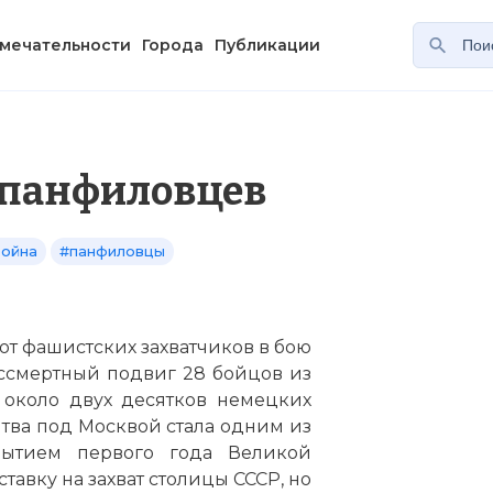
мечательности
Города
Публикации
 панфиловцев
война
#панфиловцы
 от фашистских захватчиков в бою
ссмертный подвиг 28 бойцов из
 около двух десятков немецких
итва под Москвой стала одним из
ытием первого года Великой
тавку на захват столицы СССР, но