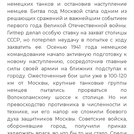
немецких танков и остановив наступление
немцев. Битва под Москвой стала одним из
решающих сражений и важнейшим событием
первого года Великой Отечественной войны.
Гитлер делал особую ставку на захват столицы
СССР, но потерпел неудачу в попытке с ходу
захватить ее. Осенью 1941 года немецкое
командование начало активную подготовку к
новому наступлению, сосредоточив главные
силы своей армии на ближних подступах к
городу. Ожесточенные бои шли уже в 100-120
км от Москвы, крупные танковые группы
немцев пытались прорваться по
Волоколамскому шоссе к столице. Но ни
превосходство противника в численности и
технике, ни его напор не сломили боевого
духа защитников Москвы. Советские войска,
оборонявшие город, получили приказ:
задержать врага, во что бы то ни стало. Среди