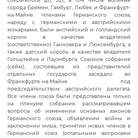
сократилось до, 32), в том числе вольные
города Бремен, Гамбург, Любек и Франкфурт-
на-Майне. Членами Германского союза,
наряду с германскими и австрийскими
монархами, были английский и голландский
короли в качестве владетелей
(соответственно) Ганновера и Люксембурга, а
также датский король в качестве владетеля
Гольштейна и Лауэнбурга. Союзное собрание
(сейм), состоявшее из представителей
отдельных государств, заседало во
Франкфурте-на-Майне под
председательством австрийского делегата.
Все члены союза были представлены только
на пленуме собрания, рассматривавшем
вопросы об изменении основных законов
Германского союза, объявлении войны и
заключении мира, принятии новых членов в
Германский союз (остальными вопросами