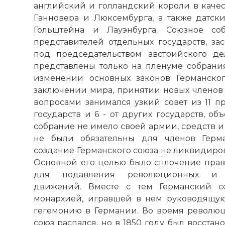
английский и голландский короли в качест
Ганновера и Люксембурга, а также датски
Гольштейна и Лауэнбурга. Союзное соб
представителей отдельных государств, за
под председательством австрийского де
представлены только на пленуме собрани
изменении основных законов Германско
заключении мира, принятии новых членов 
вопросами занимался узкий совет из 11 п
государств и 6 - от других государств, о
собрание не имело своей армии, средств и 
не были обязательны для членов Герма
создание Германского союза не ликвидиро
Основной его целью было сплочение прави
для подавления революционных и на
движений. Вместе с тем Германский со
монархией, игравшей в нем руководящую
гегемонию в Германии. Во время революц
союз распался, но в 1850 году был восстан