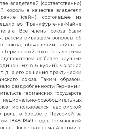
ве владетелей (соответственно)
й король в качестве владетеля
рание (сейм), состоявшее из
седало во Франкфурте-на-Майне
легата. Все члены союза были
я, рассматривавшем вопросы об
го союза, объявлении войны и
в Германский союз (остальными
редставителей от более крупных
бъединенных в 6 курий). Союзное
т. д., а его решения практически
нского союза. Таким образом,
вало раздробленности Германии.
тельств германских государств
ционально-освободительных
юз использовался австриской
 роль, в борьбе с Пруссией за
ии 1848-1849 годов Германский
овлен. После разгрома Австрии в