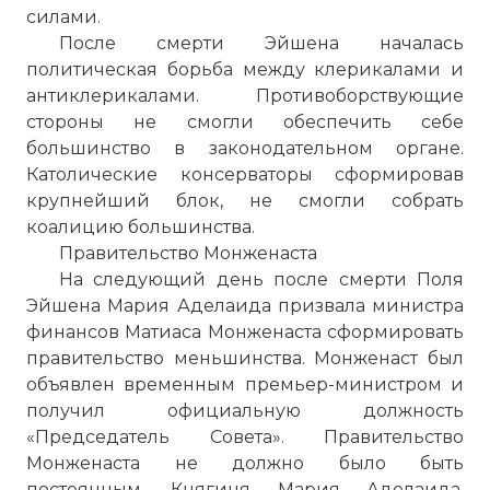
освобождение своей страны и
силами.
приветствуют союзные войска после
После смерти Эйшена началась
подписания Компьенского перемирия
политическая борьба между клерикалами и
Фото статьи:
антиклерикалами. Противоборствующие
стороны не смогли обеспечить себе
большинство в законодательном органе.
Католические консерваторы сформировав
крупнейший блок, не смогли собрать
коалицию большинства.
Правительство Монженаста
На следующий день после смерти Поля
Эйшена Мария Аделаида призвала министра
финансов Матиаса Монженаста сформировать
правительство меньшинства. Монженаст был
объявлен временным премьер-министром и
получил официальную должность
«Председатель Совета». Правительство
Монженаста не должно было быть
постоянным. Княгиня Мария Аделаида,