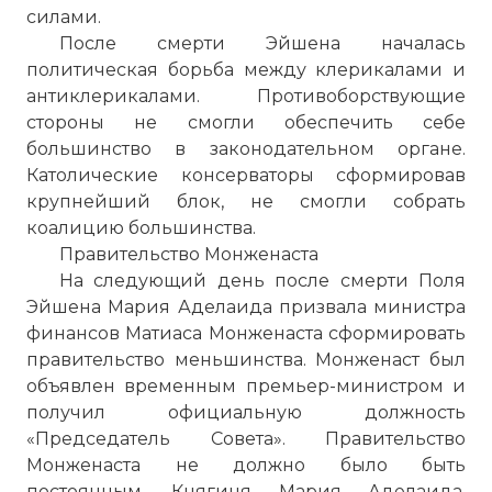
силами.
После смерти Эйшена началась
политическая борьба между клерикалами и
антиклерикалами. Противоборствующие
Карта кампании 1914 года на Западном
стороны не смогли обеспечить себе
фронте
большинство в законодательном органе.
Фото статьи:
Католические консерваторы сформировав
крупнейший блок, не смогли собрать
коалицию большинства.
Правительство Монженаста
На следующий день после смерти Поля
Эйшена Мария Аделаида призвала министра
финансов Матиаса Монженаста сформировать
правительство меньшинства. Монженаст был
объявлен временным премьер-министром и
получил официальную должность
«Председатель Совета». Правительство
Монженаста не должно было быть
постоянным. Княгиня Мария Аделаида,