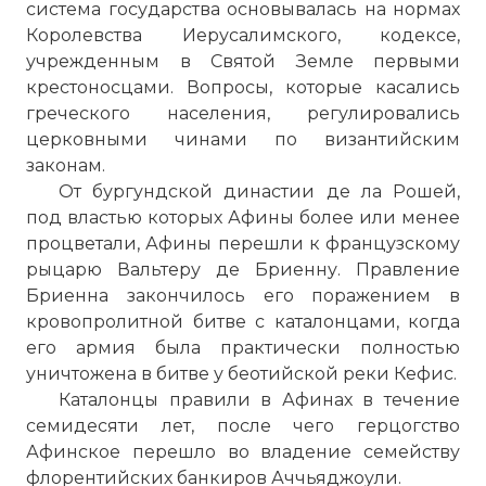
система государства основывалась на нормах
Королевства Иерусалимского, кодексе,
учрежденным в Святой Земле первыми
крестоносцами. Вопросы, которые касались
греческого населения, регулировались
церковными чинами по византийским
законам.
От бургундской династии де ла Рошей,
под властью которых Афины более или менее
процветали, Афины перешли к французскому
рыцарю Вальтеру де Бриенну. Правление
Бриенна закончилось его поражением в
кровопролитной битве с каталонцами, когда
его армия была практически полностью
уничтожена в битве у беотийской реки Кефис.
Каталонцы правили в Афинах в течение
семидесяти лет, после чего герцогство
Афинское перешло во владение семейству
флорентийских банкиров Аччьяджоули.