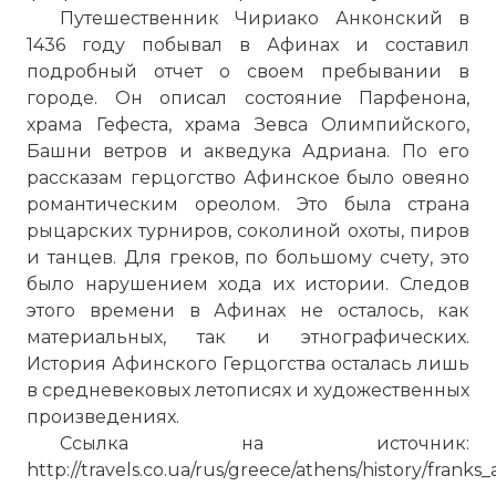
Путешественник Чириако Анконский в
1436 году побывал в Афинах и составил
подробный отчет о своем пребывании в
городе. Он описал состояние Парфенона,
храма Гефеста, храма Зевса Олимпийского,
Башни ветров и акведука Адриана. По его
рассказам герцогство Афинское было овеяно
романтическим ореолом. Это была страна
рыцарских турниров, соколиной охоты, пиров
и танцев. Для греков, по большому счету, это
☓
было нарушением хода их истории. Следов
этого времени в Афинах не осталось, как
материальных, так и этнографических.
История Афинского Герцогства осталась лишь
в средневековых летописях и художественных
произведениях.
Ссылка на источник:
http://travels.co.ua/rus/greece/athens/history/franks