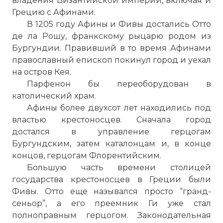
владения Византийской империи, включая и
Грецию с Афинами.
В 1205 году Афины и Фивы достались Отто
де ла Рошу, франкскому рыцарю родом из
Бургундии. Правивший в то время Афинами
православный епископ покинул город и уехал
на остров Кея.
Парфенон
бы переоборудован в
католический храм.
Афины более двухсот лет находились под
властью крестоносцев. Сначала город
достался в управление герцогам
Бургундским, затем каталонцам и, в конце
концов, герцогам Флорентийским.
Большую часть времени столицей
государства крестоносцев в Греции были
Фивы. Отто еще назывался просто “гранд-
сеньор”, а его преемник Ги уже стал
полноправным герцогом. Законодательная