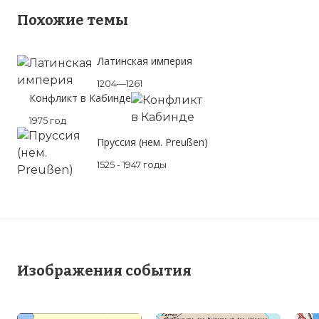
Похожие темы
Герцогство Афинское — государство
Латинская империя
крестоносцев, созданное на территории
1204—1261
современной Греции, и возникло через
Конфликт в Кабинде
год после окончания Четвёртого
1975 год
крестового похода 1202—1204 годов
Фото статьи:
Пруссия (нем. Preußen)
1525 - 1947 годы
Изображения события