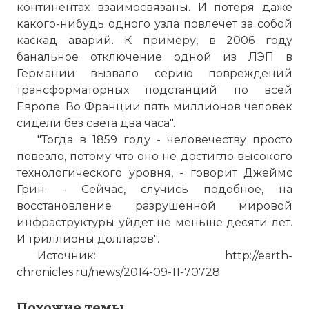
сильным рентгеновским излучением,
континентах взаимосвязаны. И потеря даже
которое может достигнуть нашей
какого-нибудь одного узла повлечет за собой
планеты.
каскад аварий. К примеру, в 2006 году
Фото статьи:
банальное отключение одной из ЛЭП в
Германии вызвало серию повреждений
трансформаторных подстанций по всей
Европе. Во Франции пять миллионов человек
сидели без света два часа".
"Тогда в 1859 году - человечеству просто
повезло, потому что оно не достигло высокого
технологического уровня, - говорит Джеймс
Грин. - Сейчас, случись подобное, на
восстановление разрушенной мировой
инфраструктуры уйдет не меньше десяти лет.
И триллионы долларов".
Источник: http://earth-
chronicles.ru/news/2014-09-11-70728
Похожие темы