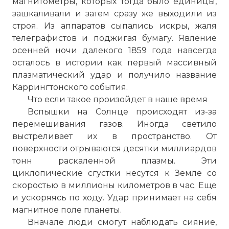
магнитометры, которых тогда было единицы,
зашкаливали и затем сразу же выходили из
строя. Из аппаратов сыпались искры, жаля
телеграфистов и поджигая бумагу. Явление
осенней ночи далекого 1859 года навсегда
осталось в истории как первый массивный
плазматический удар и получило название
Каррингтонского события.
Что если такое произойдет в наше время
Вспышки на Солнце происходят из-за
перемешивания газов. Иногда светило
выстреливает их в пространство. От
поверхности отрываются десятки миллиардов
тонн раскаленной плазмы. Эти
циклопические сгустки несутся к Земле со
скоростью в миллионы километров в час. Еще
и ускоряясь по ходу. Удар принимает на себя
магнитное поле планеты.
Вначале люди смогут наблюдать сияние,