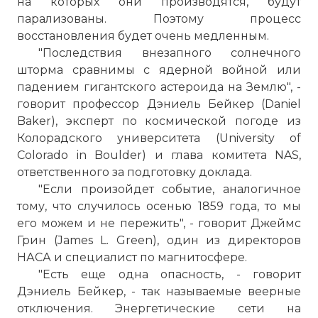
на которых они производятся, будут
☓
парализованы. Поэтому процесс
восстановления будет очень медленным.
"Последствия внезапного солнечного
шторма сравнимы с ядерной войной или
падением гигантского астероида на Землю", -
говорит профессор Дэниель Бейкер (Daniel
Baker), эксперт по космической погоде из
Колорадского университета (University of
Colorado in Boulder) и глава комитета NAS,
ответственного за подготовку доклада.
"Если произойдет событие, аналогичное
тому, что случилось осенью 1859 года, то мы
его можем и не пережить", - говорит Джеймс
Грин (James L. Green), один из директоров
НАСА и специалист по магнитосфере.
Во время вспышки поверхность планеты
"Есть еще одна опасность, - говорит
взрывается, выбрасывая огромную
Дэниель Бейкер, - так называемые веерные
энергию. Вспышка сопровождается
отключения. Энергетические сети на