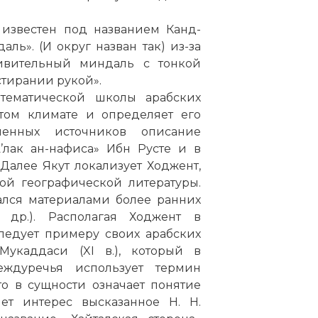
 известен под названием Канд-
аль». (И округ назван так) из-за
ивительный миндаль с тонкой
стирании рукой».
атематической школы арабских
ртом климате и определяет его
ленных источников описание
’лак ан-нафиса» Ибн Русте и в
Далее Якут локализует Ходжент,
ой географической литературы.
ался материалами более ранних
 др.). Располагая Ходжент в
следует примеру своих арабских
Мукаддаси (XI в.), который в
еждуречья использует термин
что в сущности означает понятие
яет интерес высказанное Н. Н.