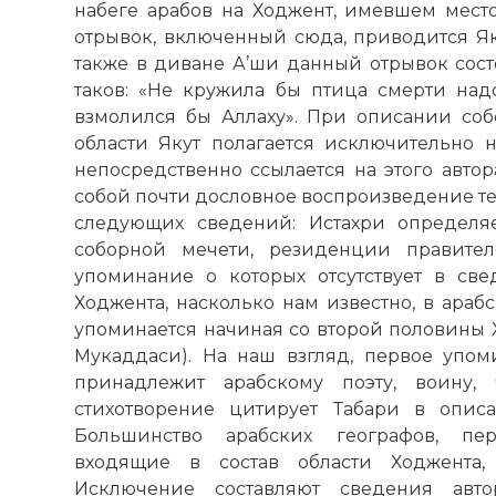
набеге арабов на Ходжент, имевшем место в
отрывок, включенный сюда, приводится Як
также в диване А’ши данный отрывок состо
таков: «Не кружила бы птица смерти на
взмолился бы Аллаху». При описании соб
области Якут полагается исключительно н
непосредственно ссылается на этого автор
собой почти дословное воспроизведение те
следующих сведений: Истахри определя
соборной мечети, резиденции правител
упоминание о которых отсутствует в све
Ходжента, насколько нам известно, в араб
упоминается начиная со второй половины X 
Мукаддаси). На наш взгляд, первое упом
принадлежит арабскому поэту, воину, 
стихотворение цитирует Табари в описан
Большинство арабских географов, пер
входящие в состав области Ходжента,
Исключение составляют сведения автор