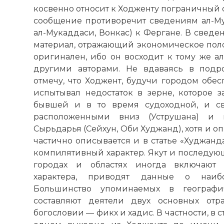
косвенно относит к Ходженту пограничный 
сообщение противоречит сведениям ал-Мук
ал-Мукаддаси, Вонкас) к Фергане. В сведе
материал, отражающий экономическое поло
оригинален, ибо он восходит к тому же ал
другими авторами. Не вдаваясь в подро
отмечу, что Ходжент, будучи городом обе
испытывал недостаток в зерне, которое з
бывшей и в то время судоходной, и св
расположенными вниз (Уструшана) и в
Сырьдарья (Сейхун, Оби Худжанд), хотя и оп
частично описывается и в статье «Худжанд
компилятивный характер. Якут и последую
городах и областях иногда включают 
характера, приводят данные о наиб
Большинство упоминаемых в географич
составляют деятели двух основных отр
богословии — фикх и хадис. В частности, в с