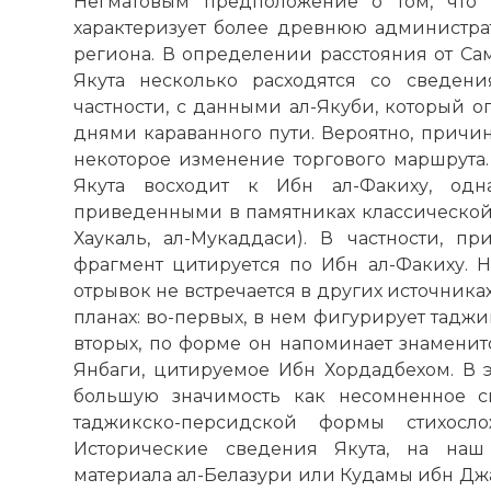
Негматовым предположение о том, что н
характеризует более древнюю администр
региона. В определении расстояния от Са
Якута несколько расходятся со сведен
частности, с данными ал-Якуби, который о
днями караванного пути. Вероятно, причи
некоторое изменение торгового маршрута.
Якута восходит к Ибн ал-Факиху, одн
приведенными в памятниках классической 
Хаукаль, ал-Мукаддаси). В частности, 
фрагмент цитируется по Ибн ал-Факиху. Н
отрывок не встречается в других источника
планах: во-первых, в нем фигурирует таджи
вторых, по форме он напоминает знаменит
Янбаги, цитируемое Ибн Хордадбехом. В э
большую значимость как несомненное с
таджикско-персидской формы стихосл
Исторические сведения Якута, на наш
материала ал-Белазури или Кудамы ибн Джа