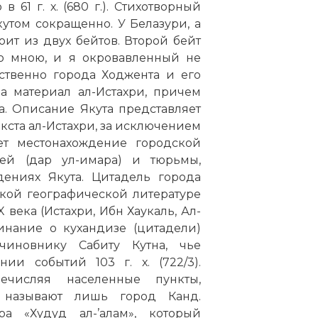
 61 г. х. (680 г.). Стихотворный
утом сокращенно. У Белазури, а
ит из двух бейтов. Второй бейт
до мною, и я окровавленный не
ственно города Ходжента и его
а материал ал-Истахри, причем
а. Описание Якута представляет
кста ал-Истахри, за исключением
ет местонахождение городской
ей (дар ул-имара) и тюрьмы,
дениях Якута. Цитадель города
ской географической литературе
века (Истахри, Ибн Хаукаль, Ал-
инание о кухандизе (цитадели)
чиновнику Сабиту Кутна, чье
ии событий 103 г. х. (722/3).
ечисляя населенные пункты,
 называют лишь город Канд.
а «Худуд ал-’алам», который