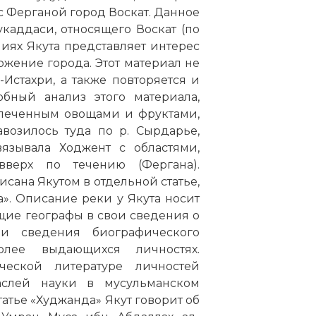
с Ферганой город Воскат. Данное
аддаси, относящего Воскат (по
ниях Якута представляет интерес
жение города. Этот материал не
-Истахри, а также повторяется и
бный анализ этого материала,
спеченным овощами и фруктами,
авозилось туда по р. Сырдарье,
язывала Ходжент с областями,
верх по течению (Фергана).
исана Якутом в отдельной статье,
а». Описание реки у Якута носит
щие географы в свои сведения о
и сведения биографического
олее выдающихся личностях.
еской литературе личностей
аслей науки в мусульманском
татье «Худжанда» Якут говорит об