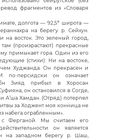
использовано бейрутское (без
еревод фрагментов из «Словаря
имате, долгота — 92,5° широта —
ераннахра на берегу р. Сейхун.
на восток. Это зеленый город,
 там (произрастают) прекрасные
ему примыкает гора. Один из его
ующие (стихи): Ни на востоке,
 чем Худжанда. Он прекрасен и
И по-персидски он означает
ибн Зияд прибыл в Хоросан
уфияна, он остановился в Согде,
 и А’ша Хамдан. (Отряд) потерпел
 битвы за Ходжент моя конница не
из набега ограбленным».
т с Ферганой. Мы считаем его
ействительности он является
н на западном берегу р. Шаш,