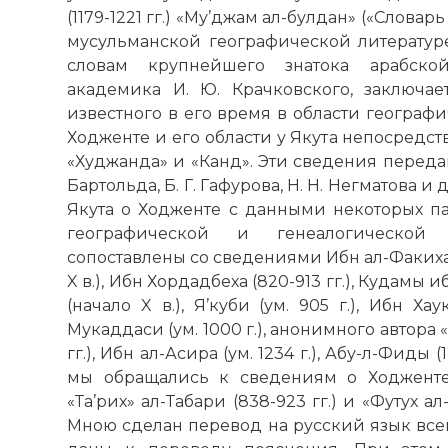
(1179-1221 гг.) «Му’джам ал-булдан» («Словар
мусульманской географической литературе
словам крупнейшего знатока арабской
академика И. Ю. Крачковского, заключает
известного в его время в области географ
Ходженте и его области у Якута непосредст
«Худжанда» и «Канд». Эти сведения передан
Бартольда, Б. Г. Гафурова, Н. Н. Негматова 
Якута о Ходженте с данными некоторых п
географической и генеалогической 
сопоставлены со сведениями Ибн ал-Факиха
X в.), Ибн Хордадбеха (820-913 гг.), Кудамы и
(начало X в.), Я’куби (ум. 905 г.), Ибн Хаук
Мукаддаси (ум. 1000 г.), анонимного автора «Х
гг.), Ибн ал-Асира (ум. 1234 г.), Абу-л-Фиды (
мы обращались к сведениям о Ходженте
«Та’рих» ал-Табари (838-923 гг.) и «Футух ал
Мною сделан перевод на русский язык всег