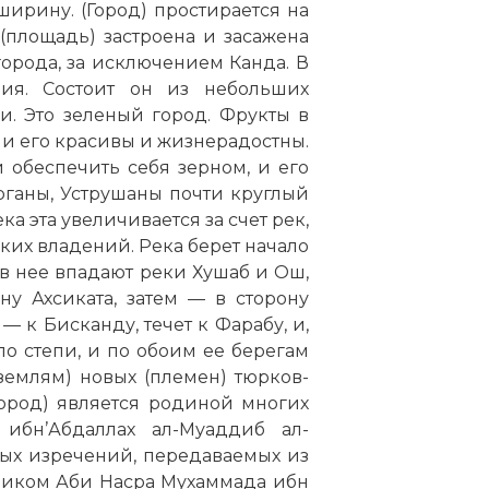
ширину. (Город) простирается на
 (площадь) застроена и засажена
города, за исключением Канда. В
ия. Состоит он из небольших
и. Это зеленый город. Фрукты в
ли его красивы и жизнерадостны.
и обеспечить себя зерном, и его
ерганы, Уструшаны почти круглый
ка эта увеличивается за счет рек,
ких владений. Река берет начало
м в нее впадают реки Хушаб и Ош,
ну Ахсиката, затем — в сторону
— к Бисканду, течет к Фарабу, и,
 по степи, и по обоим ее берегам
землям) новых (племен) тюрков-
(город) является родиной многих
ибн’Абдаллах ал-Муаддиб ал-
рых изречений, передаваемых из
еником Аби Насра Мухаммада ибн