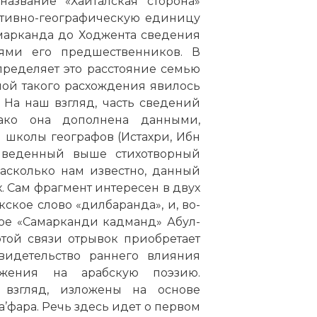
азвание «Хайталская сторона»
ативно-географическую единицу
марканда до Ходжента сведения
иями его предшественников. В
пределяет это расстояние семью
ной такого расхождения явилось
 На наш взгляд, часть сведений
ако она дополнена данными,
школы географов (Истахри, Ибн
приведенный выше стихотворный
асколько нам известно, данный
х. Сам фрагмент интересен в двух
кское слово «дилбаранда», и, во-
ое «Самарканди кадманд» Абул-
той связи отрывок приобретает
видетельство раннего влияния
ожения на арабскую поэзию.
 взгляд, изложены на основе
’фара. Речь здесь идет о первом