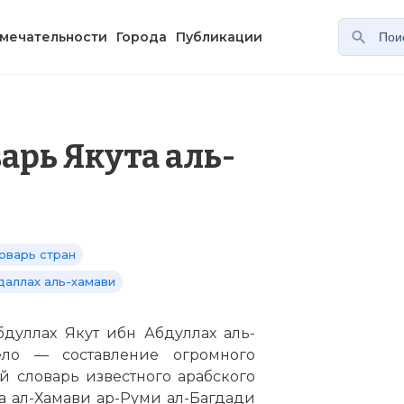
мечательности
Города
Публикации
арь Якута аль-
оварь стран
даллах аль-хамави
бдуллах Якут ибн Абдуллах аль-
ло — составление огромного
й словарь известного арабского
а ал-Хамави ар-Руми ал-Багдади