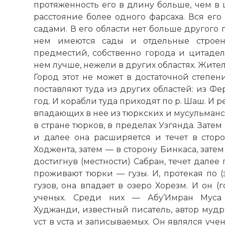
протяженность его в длину больше, чем в 
расстояние более одного фарсаха. Вся его
садами. В его области нет больше другого 
нем имеются сады и отдельные строен
предместий, собственно города и цитадел
нем лучше, нежели в других областях. Жите
Город этот не может в достаточной степен
поставляют туда из других областей: из Ф
год. И корабли туда приходят по р. Шаш. И ре
впадающих в нее из тюркских и мусульманс
в стране тюрков, в пределах Узгянда. Зате
и далее она расширяется и течет в сторо
Ходжента, затем — в сторону Бинкаса, затем 
достигнув (местности) Сабран, течет далее
проживают тюрки — гузы. И, протекая по (
гузов, она впадает в озеро Хорезм. И он 
ученых. Среди них — Абу’Имран Муса 
Худжанди, известный писатель, автор муд
уст в уста и записываемых. Он являлся уч