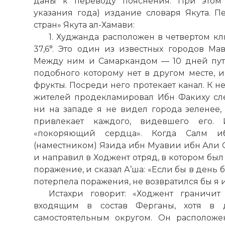
даны к переводу пояснения. При этом 
указания года) издание словаря Якута. П
стран» Якута ал-Хамави:
1. Худжанда расположен в четвертом кл
37,6°. Это один из известных городов Мав
Между ним и Самаркандом — 10 дней пути 
подобного которому нет в другом месте, и
фрукты. Посреди него протекает канал. К н
жителей продекламировал Ибн Факиху след
ни на западе я не видел города зеленее,
привлекает каждого, видевшего его. 
«покоряющий сердца». Когда Салм 
(наместником) Язида ибн Муавии ибн Али С
и направил в Ходжент отряд, в котором был
поражение, и сказал А’ша: «Если бы в день
потерпела поражения, не возвратился бы я 
Истахри говорит: «Ходжент граничи
входящим в состав Ферганы, хотя в д
самостоятельным округом. Он расположе