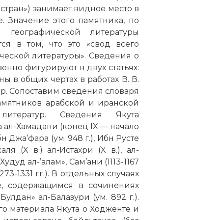
ь стран») занимает видное место в
. Значение этого памятника, по
 географической литературы
ся в том, что это «свод всего
ической литературы». Сведения о
венно фигурируют в двух статьях:
ы в общих чертах в работах В. В.
и др. Сопоставим сведения словаря
амятников арабской и иранской
литератур. Сведения Якута
 ал-Хамадани (конец IX — начало
бн Джа’фара (ум. 948 г.), Ибн Русте
аля (X в.) ал-Истахри (X в.), ал-
удуд ал-’алам», Сам’ани (1113-1167
1273-1331 гг.). В отдельных случаях
, содержащимся в сочинениях
-Булдан» ал-Балазури (ум. 892 г.).
о материала Якута о Ходженте и