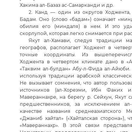
Хакима ал-Базаз ас-Самарканди и др.
2. Канд — один из округов Ходжента,
Бадам. Оно (слово «бадам») означает «минд
обилия его (миндаля) в нем. И это уд
скорлупой, которая легко снимается при ра
Якут ал-Хамави, следуя традиции м
географов, располагает Ходжент в четве
точные координаты. Из вышеперечис
Ходжента в четвертом климате дано в «А
«Таквим ал-булдан» Абу-л-Фида ал-Айюби. 
используя традиции арабской классическ
Не вызывает сомнения, что автор пользов
источников (ал-Хорезми, Ибн Факих и
Мавераннахре, на берегу р. Сейхун, Якут 
предшественников, за исключением ал-
качестве названия среднеазиатского М
«Джаниб хайтал» («Хайталская сторона»), 
«Мавераннахр». В этой связи представл