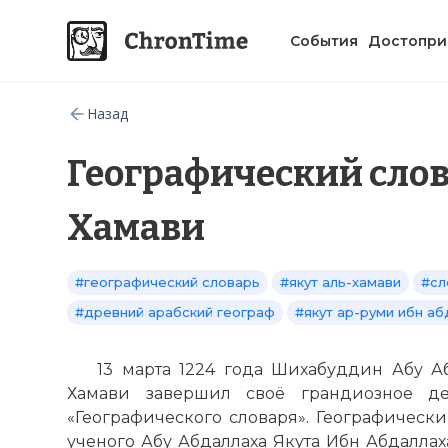
События
Достопри
Назад
Географический слов
Хамави
#географический словарь
#якут аль-хамави
#сл
#древний арабский географ
#якут ар-руми ибн аб
13 марта 1224 года Шихабуддин Абу А
Хамави завершил своё грандиозное де
«Географического словаря». Географически
ученого Абу Абдаллаха Якута Ибн Абдаллах