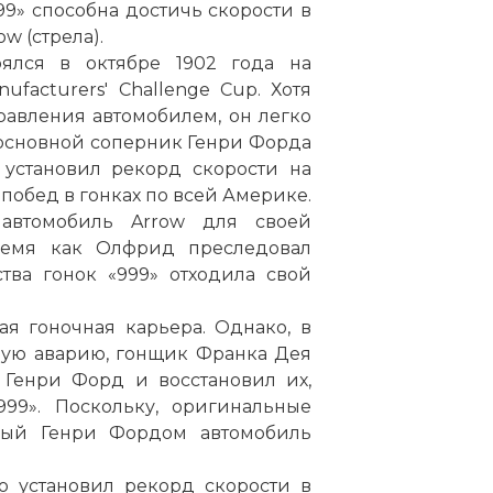
999» способна достичь скорости в
w (стрела).
ялся в октябре 1902 года на
facturers' Challenge Cup. Хотя
авления автомобилем, он легко
 основной соперник Генри Форда
 установил рекорд скорости на
 побед в гонках по всей Америке.
автомобиль Arrow для своей
ремя как Олфрид преследовал
тва гонок «999» отходила свой
ая гоночная карьера. Однако, в
ную аварию, гонщик Франка Дея
 Генри Форд и восстановил их,
999». Поскольку, оригинальные
нный Генри Фордом автомобиль
о установил рекорд скорости в