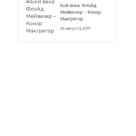
Бой века: Флойд
Мейвезер – Конор
Макгрегор
26 августа 2017