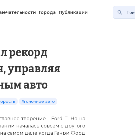
мечательности
Города
Публикации
л рекорд
/ч, управляя
ным авто
корость
#гоночное авто
лавное творение - Ford T. Но на
ании началась совсем с другого
, на самом деле когда Генри Форд