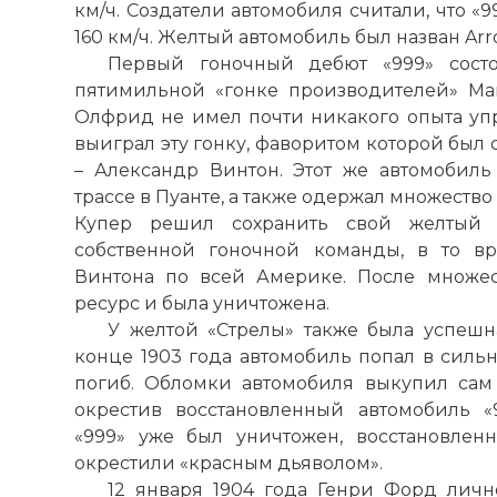
км/ч. Создатели автомобиля считали, что «
160 км/ч. Желтый автомобиль был назван Arro
Первый гоночный дебют «999» состо
пятимильной «гонке производителей» Manu
Олфрид не имел почти никакого опыта упр
выиграл эту гонку, фаворитом которой был
– Александр Винтон. Этот же автомобиль
трассе в Пуанте, а также одержал множество
Купер решил сохранить свой желтый 
собственной гоночной команды, в то в
Винтона по всей Америке. После множес
ресурс и была уничтожена.
У желтой «Стрелы» также была успешн
конце 1903 года автомобиль попал в силь
погиб. Обломки автомобиля выкупил сам
окрестив восстановленный автомобиль «
«999» уже был уничтожен, восстановле
окрестили «красным дьяволом».
12 января 1904 года Генри Форд личн