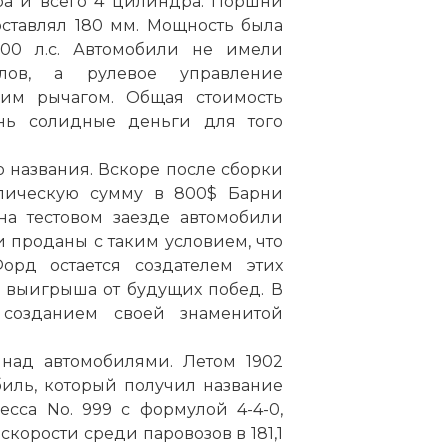
тра и всего 4 цилиндра. Поршни
ставлял 180 мм. Мощность была
100 л.с. Автомобили не имели
лов, а рулевое управление
ким рычагом. Общая стоимость
ень солидные деньги для того
 названия. Вскоре после сборки
лическую сумму в 800$ Барни
на тестовом заезде автомобили
и проданы с таким условием, что
рд остается создателем этих
ь выигрыша от будущих побед. В
созданием своей знаменитой
над автомобилями. Летом 1902
биль, который получил название
сса No. 999 с формулой 4-4-0,
скорости среди паровозов в 181,1