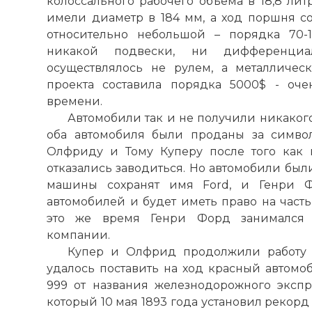
колоссального рабочего объема в 18,8 ли
имели диаметр в 184 мм, а ход поршня со
относительно небольшой – порядка 70-
никакой подвески, ни дифференциа
осуществлялось не рулем, а металличес
проекта составила порядка 5000$ - оч
времени.
Автомобили так и не получили никакого
оба автомобиля были проданы за симво
Олфриду и Тому Куперу после того как 
отказались заводиться. Но автомобили был
машины сохранят имя Ford, и Генри Фо
автомобилей и будет иметь право на част
это же время Генри Форд занимался 
компании.
Купер и Олфрид продолжили работу 
удалось поставить на ход красный автомо
999 от названия железнодорожного экспре
который 10 мая 1893 года установил рекорд 