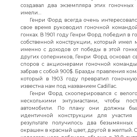
создавал два экземпляра этих гоночных
имели…
Генри Форд всегда очень интересовал
свое время руководил гоночной командой
гонках. В 1901 году Генри Форд победил в 
собственной конструкции, который имел мо
именно с доходов от победы в этой гонк
других соперников, Генри Форд основал св
споров с акционерами гоночной команды
забрав с собой 900$. Бразды правления ко
который в 1903 году превратил гоночну
известна нам под названием Cadillac.
Генри Форд скооперировался с вело
несколькими энтузиастами, чтобы пос
автомобили. По плану они должны был
идентичной конструкции для участия 
результате получилось два безымянных
окрашен в красный цвет, другой в желтый.