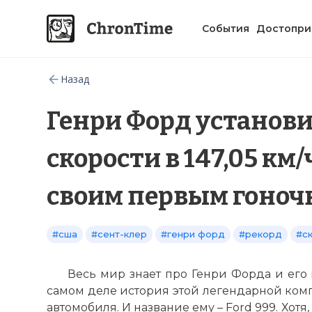
События
Достопри
Назад
Генри Форд установи
скорости в 147,05 км
своим первым гоноч
#сша
#сент-клер
#генри форд
#рекорд
#с
Весь мир знает про Генри Форда и его г
самом деле история этой легендарной комп
автомобиля. И название ему – Ford 999. Хотя