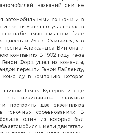
 автомобилей, названий они не
ся автомобильными гонками и в
 и очень успешно участвовал в
гонках на безымянном автомобиле
щность в 26 л.с. Считается, что
е против Александра Винтона и
ою компанию. В 1902 году из-за
 Генри Форд ушел из команды,
мандой перешли Генри Лэйленду,
ю команду в компанию, которая
гонщиком Томом Купером и еще
троить невиданные гоночные
и построить два экземпляра
в гоночных соревнованиях. В
 болида, один из которых был
 Оба автомобиля имели двигатели