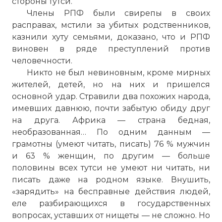
стороны тутси.
Члены РПФ были свирепы в своих
расправах, мстили за убитых родственников,
казнили хуту семьями, доказано, что и РПФ
виновен в ряде преступлений против
человечности.
Никто не был невиновным, кроме мирных
жителей, детей, но на них и пришелся
основной удар. Стравили два похожих народа,
имевших давнюю, почти забытую обиду друг
на друга. Африка — страна бедная,
необразованная… По одним данным —
грамотны (умеют читать, писать) 76 % мужчин
и 63 % женщин, по другим — больше
половины всех тутси не умеют ни читать, ни
писать даже на родном языке. Внушить,
«зарядить» на бесправные действия людей,
еле разбирающихся в государственных
вопросах, уставших от нищеты — не сложно. Но