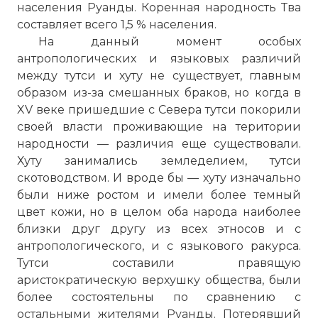
населения Руанды. Коренная народность Тва
составляет всего 1,5 % населения.
На данный момент особых
антропологических и языковых различий
между тутси и хуту не существует, главным
образом из-за смешанных браков, но когда в
XV веке пришедшие с Севера тутси покорили
своей власти проживающие на територии
народности — различия еще существовали.
Хуту занимались земледелием, тутси
скотоводством. И вроде бы — хуту изначально
были ниже ростом и имели более темный
цвет кожи, но в целом оба народа наиболее
близки друг другу из всех этносов и с
антропологического, и с языкового ракурса.
Тутси составили правящую
аристократическую верхушку общества, были
более состоятельны по сравнению с
остальными жителями Руанды. Потерявший