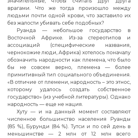
значительные, чтобы считать друг друга
врагами. Что же тогда произошло между
людьми почти одной крови, что заставило их
без жалости убивать себе подобных?
Руанда — небольшое государство в
Восточной Африке. Из-за стереотипов и
ассоциаций (специфические названия,
чернокожие люди, Африка) хотелось поначалу
обозначить народности как племена, что было
бы не совсем верно, племена — более
примитивный тип социального объединения.
«В отличие от племени, народность – это этнос,
которому удалось создать собственное
государство» (из учебной литературы). Однако
народность — еще не нация.
Хуту — и на данный момент составляют
численное большинство населения Руанды
(85 %), Бурунди (84 %). Тутси и по сей день в
меньшинстве — 2 млн от 12 млн всего