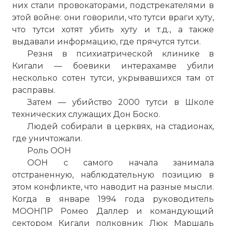
них стали провокаторами, подстрекателями в
этой войне: они говорили, что тутси враги хуту,
что тутси хотят убить хуту и т.д., а также
выдавали информацию, где прячутся тутси.
Резня в психиатрической клинике в
Кигали — боевики интерахамве убили
несколько сотен тутси, укрывавшихся там от
Вернуться в статью:
Геноцид в Руанде
расправы.
Затем — убийство 2000 тутси в Школе
технических служащих Дон Боско.
Людей собирали в церквях, на стадионах,
где уничтожали.
Роль ООН
ООН с самого начала занимала
отстраненную, наблюдательную позицию в
этом конфликте, что наводит на разные мысли.
Когда в январе 1994 года руководитель
МООНПР Ромео Даллер и командующий
сектором Кигали полковник Люк Маршаль