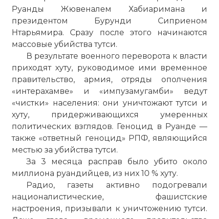
Руанды Жювеналем Хабиаримана и
президентом Бурунди Сиприеном
Нтарьямира. Сразу после этого начинаются
массовые убийства тутси.
В результате военного переворота к власти
приходят хуту, руководимое ими временное
правительство, армия, отряды ополчения
«интерахамве» и «импузамугамби» ведут
«чистки» населения: они уничтожают тутси и
☓
хуту, придерживающихся умеренных
политических взглядов. Геноцид в Руанде —
также «ответный геноцид» РПФ, являющийся
местью за убийства тутси.
За 3 месяца расправ было убито около
миллиона руандийцев, из них 10 % хуту.
Радио, газеты активно подогревали
националистические, фашистские
настроения, призывали к уничтожению тутси.