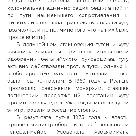
когда тутси захотели автономии страны,
колониальная администрация решила пойти
по пути наименьшего сопротивления и
низких рисков: стала привлекать к власти хуту
(возможно, и по причине того, что на них было
проще влиять).
В дальнейшем стокновения тутси и хуту
начали усиливаться, при попустительстве и
одобрении бельгийского руководства, хуту
активно действовали против тутси, однако и
особо яростных хуту приструнивали — все
было под контролем. В 1960 году в Руанде
произошло свержение монархии, ставшее
логическим продолжений восстаний хуту
против короля тутси. Уже тогда многие тутси
эмигрировали в соседние страны.
В результате путча 1973 года к власти
пришел министр обороны и госбезопасности
генерал-майор Жювеналь Хабьяримана