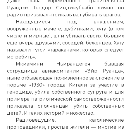
Даже глава «временного правительства
Руанды» Теодор Синдикубвабо лично по
радио призывал=приказывал убивать врагов.
Находящиеся под внушением,
вооруженные мачете, дубинками, хуту (в том
числе и мирные), шли убивать своих, бывших
еще вчера друзьями, соседей, беженцев. Хуту
называли тутси «тараканами, которых следует
истребить».
Мир отмечает 20-летие геноцида в Руанде
Мкиамини Ньирандегея, бывшая
Имя:
сотрудница авиакомпании «Эйр Руанда»,
ныне отбывающая пожизненное заключение в
Комментарий:
тюрьме «1930» города Кигали за участие в
геноциде, убила собственного супруга и для
Проверочный код:
примера патриотической самоотверженности
приказала ополченцам убить собственных
детей. И таких историй множество…
Радиоведущие, католические
проповедники, простые жители — многие из