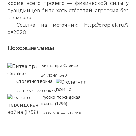
кроме всего прочего — физической силы у
руандийцев было хоть отбавляй, агрессия без
тормозов.
Ссылка на источник: http://droplak.ru/?
p=2820
Похожие темы
Битва при Слёйсе
24 июня 1340
Столетняя война
22.11.1337—22.07.1453
Русско-персидская
война (1796)
18.04.1796 —13.12.1796