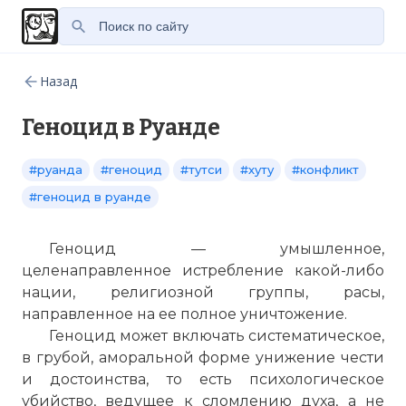
Назад
Геноцид в Руанде
#руанда
#геноцид
#тутси
#хуту
#конфликт
#геноцид в руанде
Геноцид — умышленное,
целенаправленное истребление какой-либо
нации, религиозной группы, расы,
направленное на ее полное уничтожение.
Геноцид может включать систематическое,
в грубой, аморальной форме унижение чести
и достоинства, то есть психологическое
убийство, ведущее к сломлению духа, а не