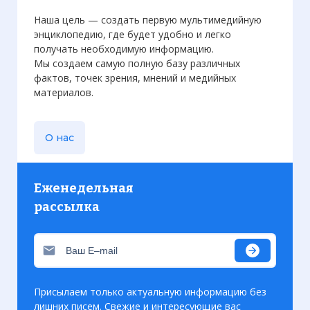
Наша цель — создать первую мультимедийную
энциклопедию, где будет удобно и легко
получать необходимую информацию.
Мы создаем самую полную базу различных
фактов, точек зрения, мнений и медийных
материалов.
Вернуться в статью:
Геноцид в Руанде
О нас
Еженедельная
рассылка
Присылаем только актуальную информацию без
лишних писем. Свежие и интересующие вас