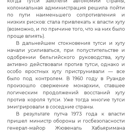
когда тутси захотели автономии страны,
колониальная администрация решила пойти
по пути наименьшего сопротивления и
низких рисков: стала привлекать к власти хуту
(возможно, и по причине того, что на них было
проще влиять).
В дальнейшем стокновения тутси и хуту
начали усиливаться, при попустительстве и
одобрении бельгийского руководства, хуту
активно действовали против тутси, однако и
особо яростных хуту приструнивали — все
было под контролем. В 1960 году в Руанде
произошло свержение монархии, ставшее
логическим продолжений восстаний хуту
против короля тутси. Уже тогда многие тутси
эмигрировали в соседние страны.
В результате путча 1973 года к власти
пришел министр обороны и госбезопасности
генерал-майор Жювеналь Хабьяримана