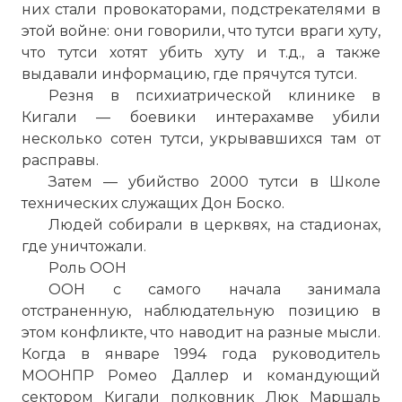
них стали провокаторами, подстрекателями в
этой войне: они говорили, что тутси враги хуту,
что тутси хотят убить хуту и т.д., а также
выдавали информацию, где прячутся тутси.
Резня в психиатрической клинике в
Кигали — боевики интерахамве убили
несколько сотен тутси, укрывавшихся там от
расправы.
Затем — убийство 2000 тутси в Школе
технических служащих Дон Боско.
Людей собирали в церквях, на стадионах,
где уничтожали.
Роль ООН
ООН с самого начала занимала
отстраненную, наблюдательную позицию в
этом конфликте, что наводит на разные мысли.
Когда в январе 1994 года руководитель
МООНПР Ромео Даллер и командующий
сектором Кигали полковник Люк Маршаль