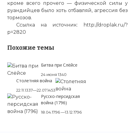
кроме всего прочего — физической силы у
руандийцев было хоть отбавляй, агрессия без
тормозов.
Ссылка на источник: http://droplak.ru/?
p=2820
Похожие темы
Битва при Слёйсе
24 июня 1340
Столетняя война
22.11.1337—22.07.1453
Русско-персидская
война (1796)
18.04.1796 —13.12.1796