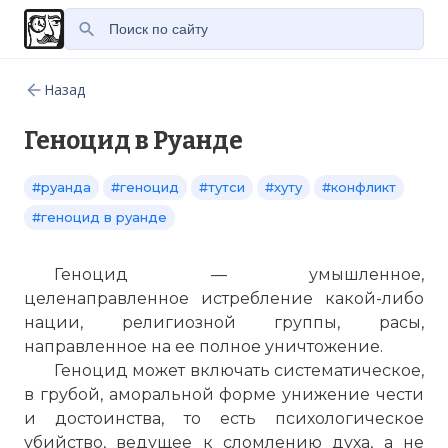
Назад
Геноцид в Руанде
#руанда
#геноцид
#тутси
#хуту
#конфликт
#геноцид в руанде
Геноцид — умышленное,
целенаправленное истребление какой-либо
нации, религиозной группы, расы,
направленное на ее полное уничтожение.
Геноцид может включать систематическое,
в грубой, аморальной форме унижение чести
и достоинства, то есть психологическое
убийство, ведущее к сломлению духа, а не