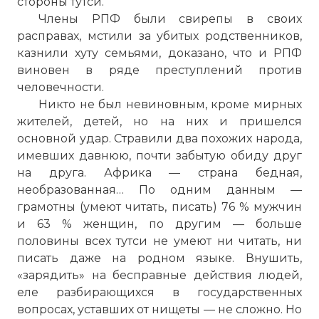
стороны тутси.
Члены РПФ были свирепы в своих
расправах, мстили за убитых родственников,
казнили хуту семьями, доказано, что и РПФ
виновен в ряде преступлений против
человечности.
Никто не был невиновным, кроме мирных
жителей, детей, но на них и пришелся
основной удар. Стравили два похожих народа,
имевших давнюю, почти забытую обиду друг
на друга. Африка — страна бедная,
необразованная… По одним данным —
грамотны (умеют читать, писать) 76 % мужчин
и 63 % женщин, по другим — больше
половины всех тутси не умеют ни читать, ни
писать даже на родном языке. Внушить,
«зарядить» на бесправные действия людей,
еле разбирающихся в государственных
вопросах, уставших от нищеты — не сложно. Но