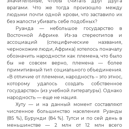
значительные, чтобы считать друг друга
врагами. Что же тогда произошло между
людьми почти одной крови, что заставило их
без жалости убивать себе подобных?
Руанда — небольшое государство в
Восточной Африке. Из-за стереотипов и
ассоциаций (специфические названия,
чернокожие люди, Африка) хотелось поначалу
обозначить народности как племена, что было
бы не совсем верно, племена — более
примитивный тип социального объединения.
«В отличие от племени, народность – это этнос,
которому удалось создать собственное
государство» (из учебной литературы). Однако
народность — еще не нация.
Хуту — и на данный момент составляют
численное большинство населения Руанды
(85 %), Бурунди (84 %). Тутси и по сей день в
меньшинстве — 2 млн от 12 млн всего