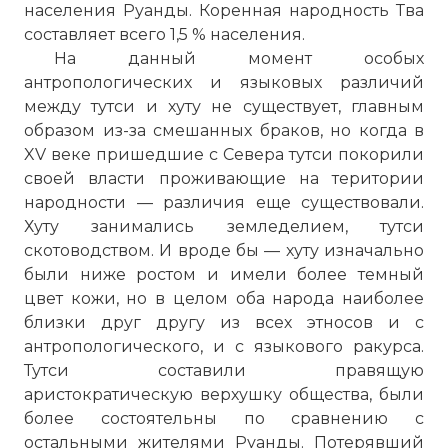
населения Руанды. Коренная народность Тва
составляет всего 1,5 % населения.
На данный момент особых
антропологических и языковых различий
между тутси и хуту не существует, главным
образом из-за смешанных браков, но когда в
XV веке пришедшие с Севера тутси покорили
своей власти проживающие на територии
народности — различия еще существовали.
Хуту занимались земледелием, тутси
скотоводством. И вроде бы — хуту изначально
были ниже ростом и имели более темный
цвет кожи, но в целом оба народа наиболее
близки друг другу из всех этносов и с
антропологического, и с языкового ракурса.
Тутси составили правящую
аристократическую верхушку общества, были
более состоятельны по сравнению с
остальными жителями Руанды. Потерявший