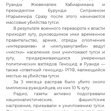
Руанды Жювеналем Хабиаримана и
президентом Бурунди Сиприеном
Нтарьямира. Сразу после этого начинаются
массовые убийства тутси.
В результате военного переворота к власти
приходят хуту, руководимое ими временное
правительство, армия, отряды ополчения
«интерахамве» и «импузамугамби» ведут
«чистки» населения: они уничтожают тутси и
хуту, придерживающихся умеренных
политических взглядов. Геноцид в Руанде —
также «ответный геноцид» РПФ, являющийся
☓
местью за убийства тутси.
За 3 месяца расправ было убито около
миллиона руандийцев, из них 10 % хуту.
Радио, газеты активно подогревали
националистические, фашистские
настроения, призывали к уничтожению тутси.