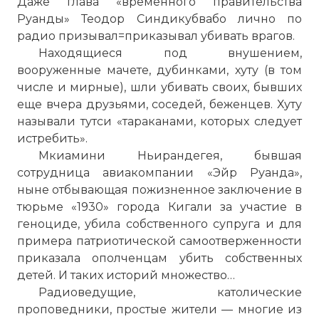
Даже глава «временного правительства
Руанды» Теодор Синдикубвабо лично по
радио призывал=приказывал убивать врагов.
Находящиеся под внушением,
В дальнейшем стокновения тутси и хуту
вооруженные мачете, дубинками, хуту (в том
начали усиливаться, при
числе и мирные), шли убивать своих, бывших
попустительстве и одобрении
еще вчера друзьями, соседей, беженцев. Хуту
бельгийского руководства, хуту активно
называли тутси «тараканами, которых следует
действовали против тутси, однако и
истребить».
особо яростных хуту приструнивали —
Мкиамини Ньирандегея, бывшая
все было под контролем. В 1960 году в
сотрудница авиакомпании «Эйр Руанда»,
Руанде произошло свержение
ныне отбывающая пожизненное заключение в
монархии, ставшее логическим
тюрьме «1930» города Кигали за участие в
продолжений восстаний хуту против
геноциде, убила собственного супруга и для
короля тутси. Уже тогда многие тутси
примера патриотической самоотверженности
эмигрировали в соседние страны.
приказала ополченцам убить собственных
Фото статьи:
детей. И таких историй множество…
Радиоведущие, католические
проповедники, простые жители — многие из