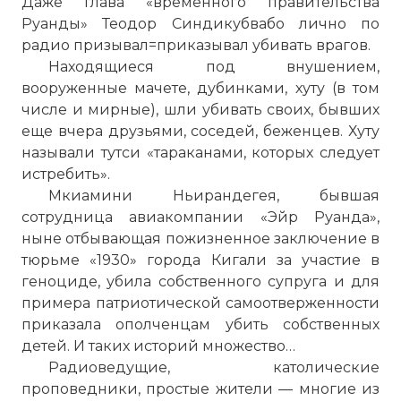
Даже глава «временного правительства
Руанды» Теодор Синдикубвабо лично по
радио призывал=приказывал убивать врагов.
Находящиеся под внушением,
Начало апреля 1994 года заставило мир
вооруженные мачете, дубинками, хуту (в том
обратить внимание на небольшую
числе и мирные), шли убивать своих, бывших
центральноафриканскую страну Руанду.
еще вчера друзьями, соседей, беженцев. Хуту
На первые полосы газет страна вышла
называли тутси «тараканами, которых следует
благодаря страшному поводу — за три
истребить».
месяца здесь было убито около
Мкиамини Ньирандегея, бывшая
миллиона человек.
сотрудница авиакомпании «Эйр Руанда»,
Фото статьи:
ныне отбывающая пожизненное заключение в
тюрьме «1930» города Кигали за участие в
геноциде, убила собственного супруга и для
примера патриотической самоотверженности
приказала ополченцам убить собственных
детей. И таких историй множество…
Радиоведущие, католические
проповедники, простые жители — многие из