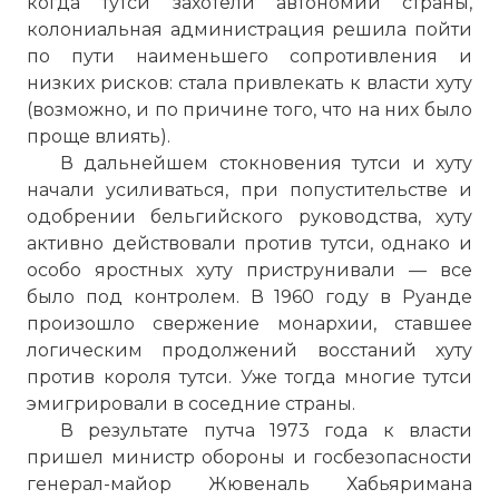
когда тутси захотели автономии страны,
колониальная администрация решила пойти
по пути наименьшего сопротивления и
низких рисков: стала привлекать к власти хуту
(возможно, и по причине того, что на них было
проще влиять).
В дальнейшем стокновения тутси и хуту
начали усиливаться, при попустительстве и
одобрении бельгийского руководства, хуту
активно действовали против тутси, однако и
особо яростных хуту приструнивали — все
было под контролем. В 1960 году в Руанде
произошло свержение монархии, ставшее
логическим продолжений восстаний хуту
против короля тутси. Уже тогда многие тутси
эмигрировали в соседние страны.
В результате путча 1973 года к власти
пришел министр обороны и госбезопасности
генерал-майор Жювеналь Хабьяримана