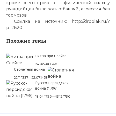
кроме всего прочего — физической силы у
руандийцев было хоть отбавляй, агрессия без
тормозов.
Ссылка на источник: http://droplak.ru/?
p=2820
Похожие темы
Битва при Слёйсе
24 июня 1340
Столетняя война
22.11.1337—22.07.1453
Русско-персидская
война (1796)
18.04.1796 —13.12.1796