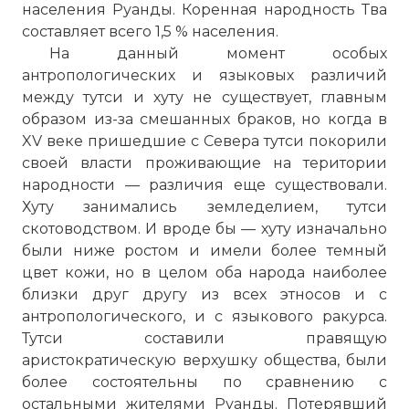
населения Руанды. Коренная народность Тва
составляет всего 1,5 % населения.
На данный момент особых
антропологических и языковых различий
между тутси и хуту не существует, главным
образом из-за смешанных браков, но когда в
XV веке пришедшие с Севера тутси покорили
своей власти проживающие на територии
народности — различия еще существовали.
Хуту занимались земледелием, тутси
скотоводством. И вроде бы — хуту изначально
были ниже ростом и имели более темный
цвет кожи, но в целом оба народа наиболее
близки друг другу из всех этносов и с
антропологического, и с языкового ракурса.
Тутси составили правящую
аристократическую верхушку общества, были
более состоятельны по сравнению с
остальными жителями Руанды. Потерявший