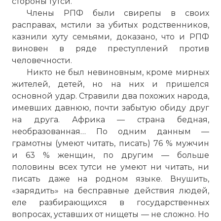
стороны тутси.
Члены РПФ были свирепы в своих
расправах, мстили за убитых родственников,
казнили хуту семьями, доказано, что и РПФ
виновен в ряде преступлений против
человечности.
Никто не был невиновным, кроме мирных
жителей, детей, но на них и пришелся
основной удар. Стравили два похожих народа,
имевших давнюю, почти забытую обиду друг
на друга. Африка — страна бедная,
необразованная… По одним данным —
грамотны (умеют читать, писать) 76 % мужчин
и 63 % женщин, по другим — больше
половины всех тутси не умеют ни читать, ни
писать даже на родном языке. Внушить,
«зарядить» на бесправные действия людей,
еле разбирающихся в государственных
вопросах, уставших от нищеты — не сложно. Но