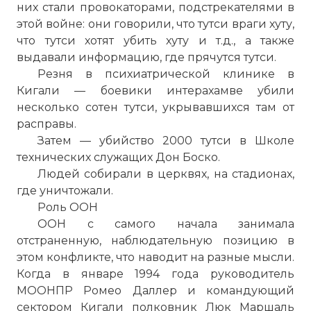
них стали провокаторами, подстрекателями в
этой войне: они говорили, что тутси враги хуту,
что тутси хотят убить хуту и т.д., а также
выдавали информацию, где прячутся тутси.
Резня в психиатрической клинике в
Кигали — боевики интерахамве убили
несколько сотен тутси, укрывавшихся там от
расправы.
Затем — убийство 2000 тутси в Школе
технических служащих Дон Боско.
Людей собирали в церквях, на стадионах,
где уничтожали.
Роль ООН
ООН с самого начала занимала
отстраненную, наблюдательную позицию в
этом конфликте, что наводит на разные мысли.
Когда в январе 1994 года руководитель
МООНПР Ромео Даллер и командующий
сектором Кигали полковник Люк Маршаль