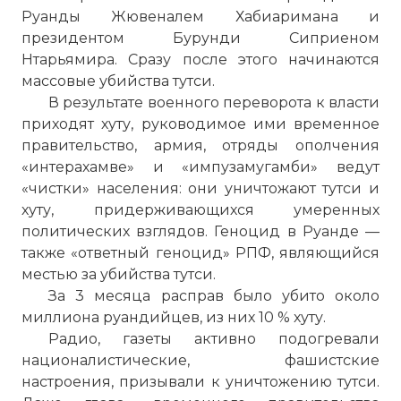
Руанды Жювеналем Хабиаримана и
президентом Бурунди Сиприеном
Нтарьямира. Сразу после этого начинаются
массовые убийства тутси.
В результате военного переворота к власти
приходят хуту, руководимое ими временное
правительство, армия, отряды ополчения
«интерахамве» и «импузамугамби» ведут
«чистки» населения: они уничтожают тутси и
хуту, придерживающихся умеренных
политических взглядов. Геноцид в Руанде —
также «ответный геноцид» РПФ, являющийся
☓
местью за убийства тутси.
За 3 месяца расправ было убито около
миллиона руандийцев, из них 10 % хуту.
Радио, газеты активно подогревали
националистические, фашистские
настроения, призывали к уничтожению тутси.