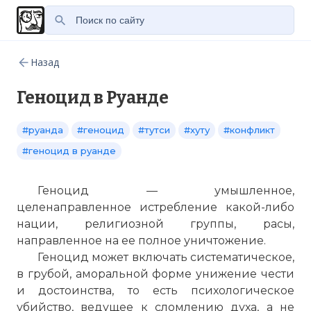
Назад
Геноцид в Руанде
#руанда
#геноцид
#тутси
#хуту
#конфликт
#геноцид в руанде
Геноцид — умышленное,
целенаправленное истребление какой-либо
нации, религиозной группы, расы,
направленное на ее полное уничтожение.
Геноцид может включать систематическое,
в грубой, аморальной форме унижение чести
и достоинства, то есть психологическое
убийство, ведущее к сломлению духа, а не