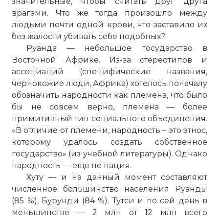
значительные, чтобы считать друг друга
врагами. Что же тогда произошло между
людьми почти одной крови, что заставило их
без жалости убивать себе подобных?
Руанда — небольшое государство в
Восточной Африке. Из-за стереотипов и
ассоциаций (специфические названия,
чернокожие люди, Африка) хотелось поначалу
обозначить народности как племена, что было
бы не совсем верно, племена — более
примитивный тип социального объединения.
«В отличие от племени, народность – это этнос,
которому удалось создать собственное
государство» (из учебной литературы). Однако
народность — еще не нация.
Хуту — и на данный момент составляют
численное большинство населения Руанды
(85 %), Бурунди (84 %). Тутси и по сей день в
меньшинстве — 2 млн от 12 млн всего