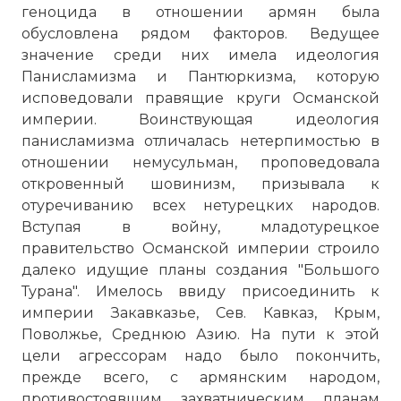
геноцида в отношении армян была
обусловлена рядом факторов. Ведущее
значение среди них имела идеология
Панисламизма и Пантюркизма, которую
исповедовали правящие круги Османской
империи. Воинствующая идеология
панисламизма отличалась нетерпимостью в
отношении немусульман, проповедовала
откровенный шовинизм, призывала к
отуречиванию всех нетурецких народов.
Вступая в войну, младотурецкое
правительство Османской империи строило
далеко идущие планы создания "Большого
Турана". Имелось ввиду присоединить к
империи Закавказье, Сев. Кавказ, Крым,
Поволжье, Среднюю Азию. На пути к этой
цели агрессорам надо было покончить,
прежде всего, с армянским народом,
противостоявшим захватническим планам