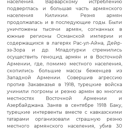
населения. Варварскому истреблению
подверглась и большая часть армянского
населения Киликии. Резня армян
продолжалась и в последующие годы. Были
уничтожены тысячи армян, согнанных в
южные регионы Османской империи и
содержащихся в лагерях Рас-ул-Айна, Дейр-
эз-Зора и др. Младотурки стремились
осуществить геноцид армян и в Восточной
Армении, где, помимо местного населения,
скопились большие массы беженцев из
Западной Армении. Совершив агрессию
против Закавказья в 1918, турецкие войска
учинили погромы и резню армян во многих
местностях Восточной Армении и
Азербайджана. Заняв в сентябре 1918 Баку,
турецкие интервенты вместе с кавказскими
татарами организовали страшную резню
местного армянского населения, убив 30