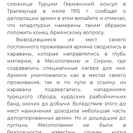
союзнице Турции. Германский консул в
Трапезунде в июле 1915 г. сообщал о
депортации армян в этом вилайете и отмечал,
что младотурки намерены таким образом
положить конец Армянскому вопросу.
Выводившиеся из мест своего
постоянного проживания армяне сводились в
караваны, которые направлялись в глубь
империи, в Месопотамию и Сирию, где
создавались специальные лагеря для них.
Армяне уничтожались как в местах своего
проживания, так и по пути в ссылку; их
караваны подвергались нападениям
турецкого сброда, курдских разбойничьих
банд, охочих до добычи. Вследствие этого до
мест назначения доходила небольшая часть
депортированных армян. Но и дошедшие до
пустынь Месопотамии не были в
безопасности; известны случаи, когда