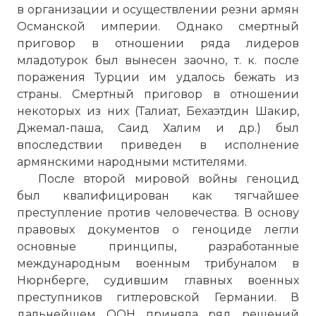
в организации и осуществлении резни армян
Османской империи. Однако смертный
приговор в отношении ряда лидеров
младотурок был вынесен заочно, т. к. после
поражения Турции им удалось бежать из
страны. Смертный приговор в отношении
некоторых из них (Талиат, Бехаэтдин Шакир,
Джемал-паша, Саид Халим и др.) был
впоследствии приведен в исполнение
армянскими народными мстителями.
После второй мировой войны геноцид
был квалифицирован как тягчайшее
преступление против человечества. В основу
правовых документов о геноциде легли
основные принципы, разработанные
международным военным трибуналом в
Нюрнберге, судившим главных военных
преступников гитлеровской Германии. В
дальнейшем ООН приняла ряд решений