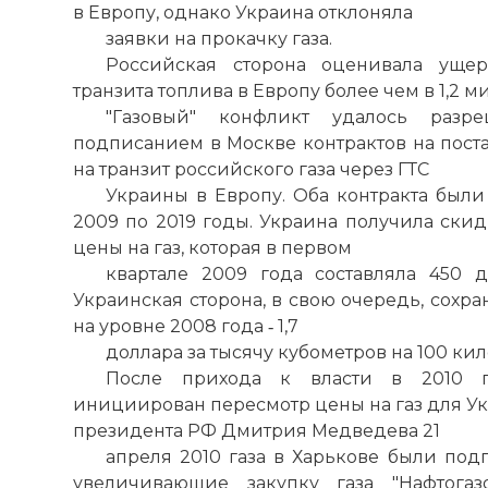
в Европу, однако Украина отклоняла
заявки на прокачку газа.
Российская сторона оценивала ущер
транзита топлива в Европу более чем в 1,2 
"Газовый" конфликт удалось разр
подписанием в Москве контрактов на поста
на транзит российского газа через ГТС
Украины в Европу. Оба контракта были 
2009 по 2019 годы. Украина получила ски
цены на газ, которая в первом
квартале 2009 года составляла 450 д
Украинская сторона, в свою очередь, сохра
на уровне 2008 года ‑ 1,7
доллара за тысячу кубометров на 100 ки
После прихода к власти в 2010 г
инициирован пересмотр цены на газ для Ук
президента РФ Дмитрия Медведева 21
апреля 2010 газа в Харькове были под
увеличивающие закупку газа "Нафтога