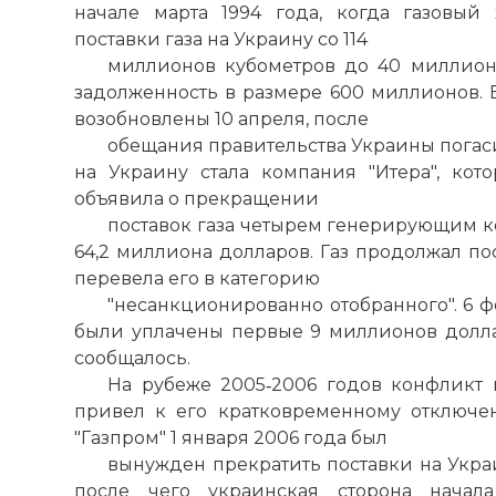
начале марта 1994 года, когда газовый
поставки газа на Украину со 114
миллионов кубометров до 40 миллион
задолженность в размере 600 миллионов. 
возобновлены 10 апреля, после
обещания правительства Украины погаси
на Украину стала компания "Итера", кото
объявила о прекращении
поставок газа четырем генерирующим к
64,2 миллиона долларов. Газ продолжал пос
перевела его в категорию
"несанкционированно отобранного". 6 фе
были уплачены первые 9 миллионов долла
сообщалось.
На рубеже 2005‑2006 годов конфликт 
привел к его кратковременному отключе
"Газпром" 1 января 2006 года был
вынужден прекратить поставки на Украи
после чего украинская сторона начал