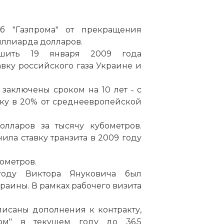
б "Газпрома" от прекращения
миллиарда долларов.
ешить 19 января 2009 года
вку российского газа Украине и
заключены сроком на 10 лет ‑ с
дку в 20% от среднеевропейской
олларов за тысячу кубометров.
нила ставку транзита в 2009 году
лометров.
оду Виктора Януковича был
раины. В рамках рабочего визита
писаны дополнения к контракту,
зом" в текущем году до 36,5