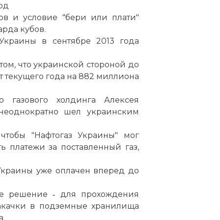
год
ов и условие "бери или плати"
рда кубов.
Украины в сентябре 2013 года
 том, что украинской стороной до
ст текущего года на 882 миллиона
о газового холдинга Алексея
 неоднократно шел украинским
 чтобы "Нафтогаз Украины" мог
 платежи за поставленный газ,
 Украины уже оплачен вперед до
е решение ‑ для прохождения
акачки в подземные хранилища
а