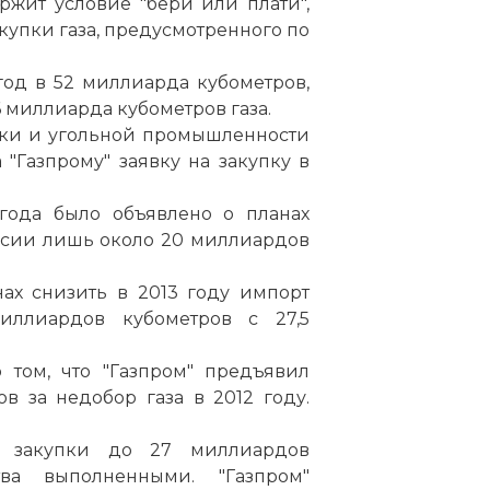
ержит условие "бери или плати",
купки газа, предусмотренного по
:
год в 52 миллиарда кубометров,
6 миллиарда кубометров газа.
тики и угольной промышленности
 код:
"Газпрому" заявку на закупку в
 года было объявлено о планах
ссии лишь около 20 миллиардов
ах снизить в 2013 году импорт
иллиардов кубометров с 27,5
о том, что "Газпром" предъявил
в за недобор газа в 2012 году.
статью:
Газовые конфликты между Россией и Украин
 закупки до 27 миллиардов
тва выполненными. "Газпром"