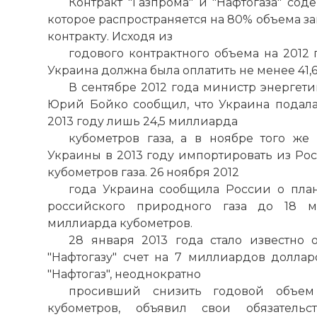
Контракт "Газпрома" и "Нафтогаза" сод
Имя:
которое распространяется на 80% объема за
контракту. Исходя из
Комментарий
годового контрактного объема на 2012 
Украина должна была оплатить не менее 41,
В сентябре 2012 года министр энерге
Проверочный
Юрий Бойко сообщил, что Украина подала 
2013 году лишь 24,5 миллиарда
кубометров газа, а в ноябре того же
Украины в 2013 году импортировать из Ро
кубометров газа. 26 ноября 2012
года Украина сообщила России о план
российского природного газа до 18 м
миллиарда кубометров.
28 января 2013 года стало известно 
"Нафтогазу" счет на 7 миллиардов долларо
"Нафтогаз", неоднократно
Вернуться в 
просивший снизить годовой объем
кубометров, объявил свои обязательс