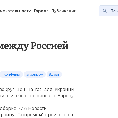
мечательности
Города
Публикации
между Россией
#конфликт
#газпром
#долг
вокруг цен на газ для Украины
нию и сбою поставок в Европу.
одборке РИА Новости.
краину "Газпромом" произошло в