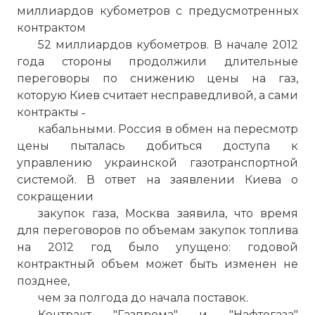
миллиардов кубометров с предусмотренных
☓
контрактом
52 миллиардов кубометров. В начале 2012
года стороны продолжили длительные
переговоры по снижению цены на газ,
которую Киев считает несправедливой, а сами
контракты ‑
кабальными. Россия в обмен на пересмотр
цены пыталась добиться доступа к
управлению украинской газотранспортной
системой. В ответ на заявлении Киева о
сокращении
закупок газа, Москва заявила, что время
"Итак, Россия и Украина балансируют на
для переговоров по объемам закупок топлива
грани очередной (третьей по счёту)
на 2012 год было упущено: годовой
газовой войны.
контрактный объем может быть изменен не
Фото статьи:
позднее,
чем за полгода до начала поставок.
Контракт "Газпрома" и "Нафтогаза"