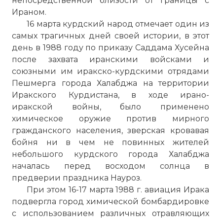
непосредственной близости от границы с
Ираном.
16 марта курдский народ отмечает один из
самых трагичных дней своей истории, в этот
день в 1988 году по приказу Саддама Хусейна
после захвата иранскими войсками и
союзными им иракско-курдскими отрядами
Пешмерга города Халабджа на территории
Иракского Курдистана, в ходе ирано-
иракской войны, было применено
химическое оружие против мирного
гражданского населения, зверская кровавая
бойня ни в чем не повинных жителей
небольшого курдского города Халабджа
началась перед восходом солнца в
предверии праздника Науроз.
При этом 16-17 марта 1988 г. авиация Ирака
подвергла город химической бомбардировке
с использованием различных отравляющих