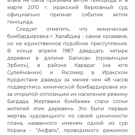
атака не была признана актом геноцида, и в
марте 2010 г. иракский Верховный суд
официально признал событие актом
геноцида.
Следует отметить, что химическая
бомбардировка г. Халабджа - самое кровавое,
но не единственное подобное преступление.
В конце апреля 1987 двадцать четыре
деревни в долине Балисан (провинции
Эрбиль), в районе Карадаг (на юге
Сулеймании) и Яхсомер в Иракском
Курдистане дважды за менее чем 48 часов
подверглись химической бомбардировке из-
за открытой оппозиции их населения режиму
Багдада. Жертвами бомбежек стали сотни
жителей этих деревень. Это были первые
жертвы чудовищного по своей циничности
плана, названного именем одной из сур
Корана - "Анфаль", проводимого режимом