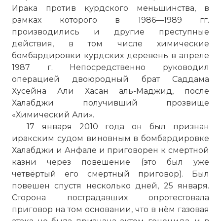
Ирака против курдского меньшинства, в
рамках которого в 1986—1989 гг.
производились и другие преступные
действия, в том числе химические
бомбардировки курдских деревень в апреле
1987 г. Непосредственно руководил
операцией двоюродный брат Саддама
В ряде заявлений официальных лиц
Хусейна Али Хасан аль-Маджид, после
США ответственность за химические
Халабджи получивший прозвище
бомбардировки Халабджи возлагалась
«Химический Али».
на иранскую сторону. Независимые
17 января 2010 года он был признан
расследования начала 1990-х гг.,
иракским судом виновным в бомбардировке
проведенные Human Rights Watch и
Халабджи и Анфале и приговорен к смертной
другими организациями, сделали
казни через повешение (это был уже
версию об иракской ответственности за
четвёртый его смертный приговор). Был
бомбардировки основной.
повешен спустя несколько дней, 25 января.
Фото статьи:
Сторона пострадавших опротестовала
приговор на том основании, что в нём газовая