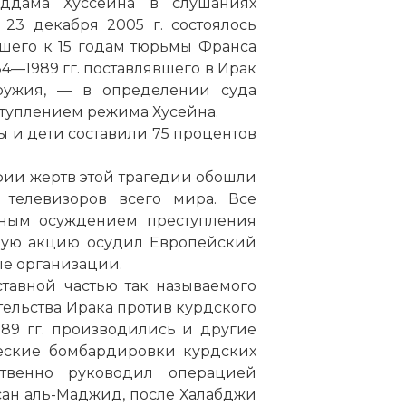
ддама Хуссейна в слушаниях
 23 декабря 2005 г. состоялось
шего к 15 годам тюрьмы Франса
84—1989 гг. поставлявшего в Ирак
ружия, — в определении суда
туплением режима Хусейна.
ы и дети составили 75 процентов
фии жертв этой трагедии обошли
 телевизоров всего мира. Все
ным осуждением преступления
чную акцию осудил Европейский
е организации.
ставной частью так называемого
ельства Ирака против курдского
989 гг. производились и другие
ческие бомбардировки курдских
твенно руководил операцией
ан аль-Маджид, после Халабджи