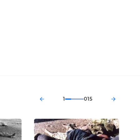
1
015
аки на город