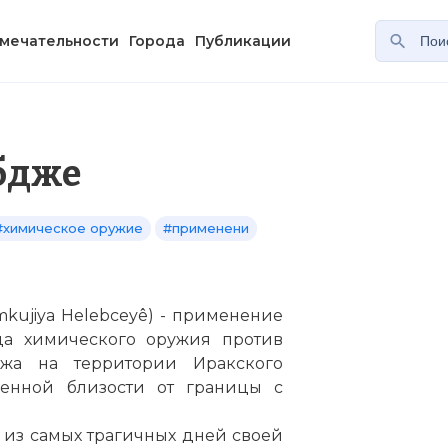
мечательности
Города
Публикации
абдже
#химическое оружие
#применени
mkujiya Helebceyê) - применение
ода химического оружия против
джа на территории Иракского
венной близости от границы с
 из самых трагичных дней своей