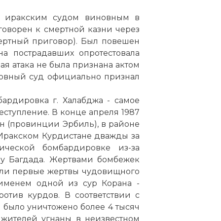
н иракским судом виновным в
оворен к смертной казни через
ертный приговор). Был повешен
на пострадавших опротестовала
вая атака не была признана актом
рховный суд официально признал
бардировка г. Халабджа - самое
еступление. В конце апреля 1987
н (провинции Эрбиль), в районе
 Иракском Курдистане дважды за
ческой бомбардировке из-за
у Багдада. Жертвами бомбежек
были первые жертвы чудовищного
 именем одной из сур Корана -
отив курдов. В соответствии с
а было уничтожено более 4 тысяч
 жителей угнаны в неизвестном