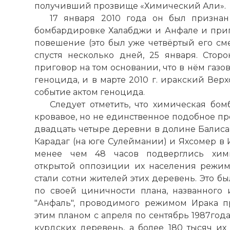
получивший прозвище «Химический Али».
17 января 2010 года он был призна
бомбардировке Халабджи и Анфале и приг
повешение (это был уже четвёртый его см
спустя несколько дней, 25 января. Сторо
приговор на том основании, что в нём газо
геноцида, и в марте 2010 г. иракский Ве
событие актом геноцида.
Следует отметить, что химическая бом
кровавое, но не единственное подобное пр
двадцать четыре деревни в долине Балиса
Карадаг (на юге Сулеймании) и Яхсомер в
менее чем 48 часов подверглись хими
открытой оппозиции их населения режим
стали сотни жителей этих деревень. Это 
по своей циничности плана, названного
"Анфаль", проводимого режимом Ирака пр
этим планом с апреля по сентябрь 1987год
курдских деревень, а более 180 тысяч их