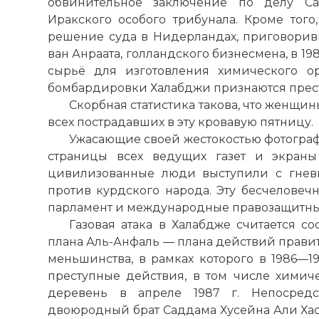
обвинительное заключение по делу Са
Иракского особого трибунала. Кроме того,
решение суда в Нидерландах, приговорив
ван Анраата, голландского бизнесмена, в 19
сырьё для изготовления химического о
бомбардировки Халабджи признаются прес
Скорбная статистика такова, что женщин
всех пострадавших в эту кровавую пятницу.
Ужасающие своей жестокостью фотогра
страницы всех ведущих газет и экраны
цивилизованные люди выступили с гнев
против курдского народа. Эту бесчелове
парламент и международные правозащитны
Газовая атака в Халабдже считается со
плана Аль-Анфаль — плана действий правит
меньшинства, в рамках которого в 1986—1
преступные действия, в том числе хими
деревень в апреле 1987 г. Непосредс
двоюродный брат Саддама Хусейна Али Хас