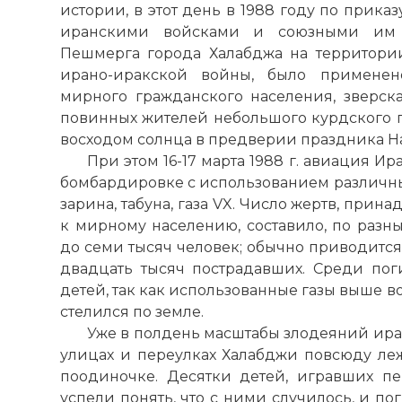
истории, в этот день в 1988 году по прика
иранскими войсками и союзными им 
Пешмерга города Халабджа на территории
ирано-иракской войны, было применен
мирного гражданского населения, зверск
повинных жителей небольшого курдского г
восходом солнца в предверии праздника На
При этом 16-17 марта 1988 г. авиация И
бомбардировке с использованием различны
зарина, табуна, газа VX. Число жертв, при
к мирному населению, составило, по разны
до семи тысяч человек; обычно приводится
двадцать тысяч пострадавших. Среди по
детей, так как использованные газы выше воз
стелился по земле.
Уже в полдень масштабы злодеяний ира
улицах и переулках Халабджи повсюду леж
поодиночке. Десятки детей, игравших п
успели понять, что с ними случилось, и п