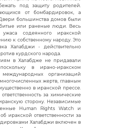
ежать под защиту родителей.
сающихся от бомбардировок, а
. Двери большинства домов были
убитые или раненые люди. Весь
 ужаса содеянного иракской
нию к собственному народу. Это
вка Халабджи - действительно
ротив курдского народа.
тиям в Халабдже не придавали
поскольку в ирано-иракском
 международных организаций
 многочисленных жертв, главным
ущественно в иранской прессе.
ответственность за химические
иранскую сторону. Независимые
еденные Human Rights Watch и
б иракской ответственности за
рдировками Халабджи включен в