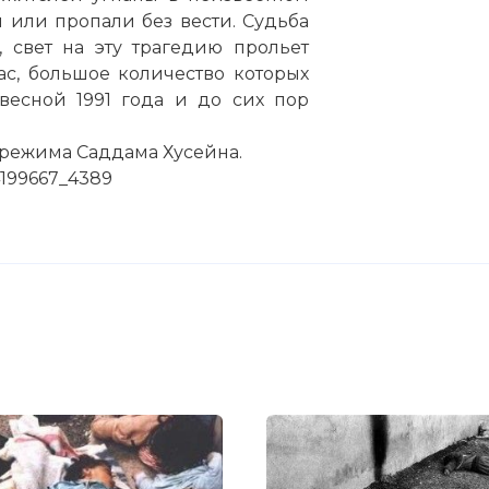
 или пропали без вести. Судьба
 свет на эту трагедию прольет
с, большое количество которых
весной 1991 года и до сих пор
 режима Саддама Хусейна.
14199667_4389
в музее Халабджи воссоздает сцены химической ат