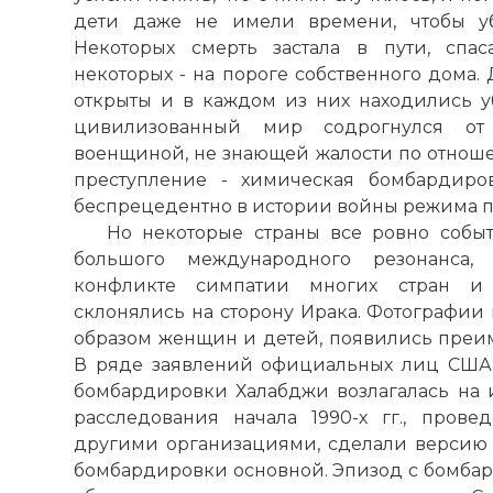
дети даже не имели времени, чтобы уб
Некоторых смерть застала в пути, спа
некоторых - на пороге собственного дома
открыты и в каждом из них находились 
цивилизованный мир содрогнулся от
военщиной, не знающей жалости по отноше
преступление - химическая бомбардиро
беспрецедентно в истории войны режима п
Но некоторые страны все ровно собы
большого международного резонанса, 
конфликте симпатии многих стран и
склонялись на сторону Ирака. Фотографии
образом женщин и детей, появились преим
В ряде заявлений официальных лиц США 
бомбардировки Халабджи возлагалась на 
расследования начала 1990-х гг., пров
другими организациями, сделали версию о
бомбардировки основной. Эпизод с бомба