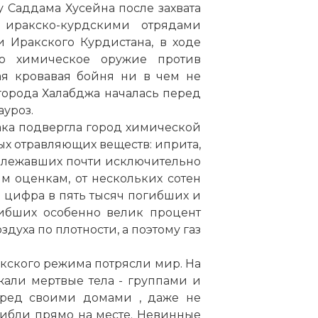
зу Саддама Хусейна после захвата
иракско-курдскими отрядами
 Иракского Курдистана, в ходе
о химическое оружие против
ая кровавая бойня ни в чем не
орода Халабджа началась перед
уроз.
рака подвергла город химической
х отравляющих веществ: иприта,
надлежавших почти исключительно
м оценкам, от нескольких сотен
 цифра в пять тысяч погибших и
гибших особенно велик процент
духа по плотности, а поэтому газ
кского режима потрясли мир. На
али мертвые тела - группами и
еред своими домами , даже не
огибли прямо на месте. Невинные