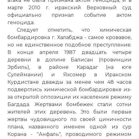
атака не была признана актом геноцида, и в
марте 2010 г. иракский Верховный суд
официально признал событие актом
геноцида.
Следует отметить, что химическая
бомбардировка г. Халабджа - самое кровавое,
но не единственное подобное преступление.
В конце апреля 1987 двадцать четыре
деревни в долине Балисан (провинции
Эрбиль), в районе Карадаг (на юге
Сулеймании) и Яхсомер в Иракском
Курдистане дважды за менее чем 48 часов
подверглись химической бомбардировке из-
за открытой оппозиции их населения режиму
Багдада. Жертвами бомбежек стали сотни
жителей этих деревень. Это были первые
жертвы чудовищного по своей циничности
плана, названного именем одной из сур
Корана - "Анфаль", проводимого режимом