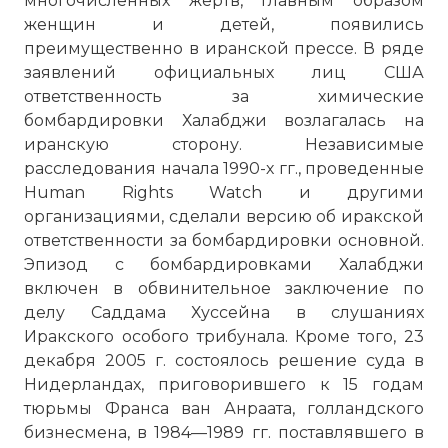
многочисленных жертв, главным образом
женщин и детей, появились
преимущественно в иранской прессе. В ряде
заявлений официальных лиц США
ответственность за химические
бомбардировки Халабджи возлагалась на
иранскую сторону. Независимые
расследования начала 1990-х гг., проведенные
Human Rights Watch и другими
организациями, сделали версию об иракской
ответственности за бомбардировки основной.
Эпизод с бомбардировками Халабджи
включен в обвинительное заключение по
делу Саддама Хуссейна в слушаниях
Иракского особого трибунала. Кроме того, 23
декабря 2005 г. состоялось решение суда в
Нидерландах, приговорившего к 15 годам
тюрьмы Франса ван Анраата, голландского
бизнесмена, в 1984—1989 гг. поставлявшего в