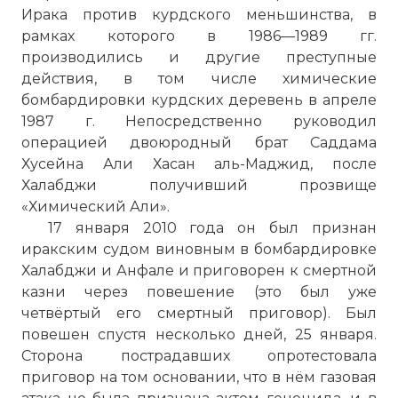
Ирака против курдского меньшинства, в
рамках которого в 1986—1989 гг.
производились и другие преступные
действия, в том числе химические
бомбардировки курдских деревень в апреле
1987 г. Непосредственно руководил
операцией двоюродный брат Саддама
Хусейна Али Хасан аль-Маджид, после
Халабджи получивший прозвище
«Химический Али».
17 января 2010 года он был признан
иракским судом виновным в бомбардировке
Среди погибших особенно велик
Халабджи и Анфале и приговорен к смертной
процент детей, так как использованные
казни через повешение (это был уже
газы выше воздуха по плотности, а
четвёртый его смертный приговор). Был
поэтому газ стелился по земле.
повешен спустя несколько дней, 25 января.
Фото статьи:
Сторона пострадавших опротестовала
приговор на том основании, что в нём газовая