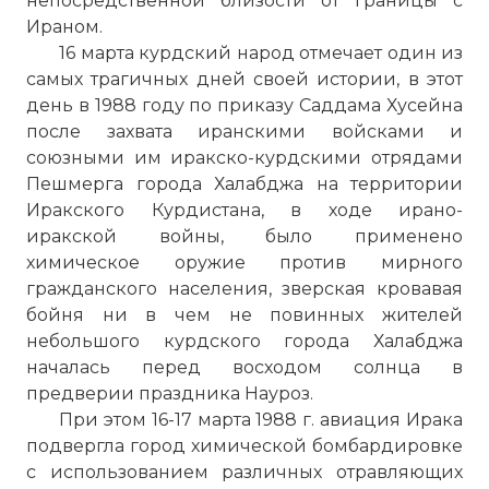
непосредственной близости от границы с
Ираном.
16 марта курдский народ отмечает один из
самых трагичных дней своей истории, в этот
день в 1988 году по приказу Саддама Хусейна
после захвата иранскими войсками и
союзными им иракско-курдскими отрядами
Пешмерга города Халабджа на территории
Иракского Курдистана, в ходе ирано-
иракской войны, было применено
химическое оружие против мирного
гражданского населения, зверская кровавая
бойня ни в чем не повинных жителей
небольшого курдского города Халабджа
началась перед восходом солнца в
предверии праздника Науроз.
При этом 16-17 марта 1988 г. авиация Ирака
подвергла город химической бомбардировке
с использованием различных отравляющих