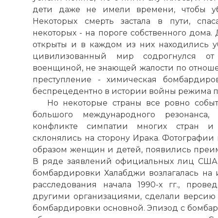
дети даже не имели времени, чтобы уб
Некоторых смерть застала в пути, спа
некоторых - на пороге собственного дома
открыты и в каждом из них находились 
цивилизованный мир содрогнулся от
военщиной, не знающей жалости по отноше
преступление - химическая бомбардиро
беспрецедентно в истории войны режима п
Но некоторые страны все ровно собы
большого международного резонанса, 
конфликте симпатии многих стран и
склонялись на сторону Ирака. Фотографии
образом женщин и детей, появились преим
В ряде заявлений официальных лиц США 
бомбардировки Халабджи возлагалась на 
расследования начала 1990-х гг., пров
другими организациями, сделали версию о
бомбардировки основной. Эпизод с бомба