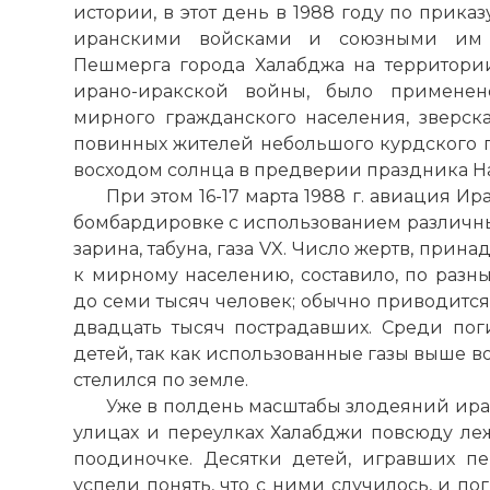
истории, в этот день в 1988 году по прика
иранскими войсками и союзными им 
Пешмерга города Халабджа на территории
ирано-иракской войны, было применен
мирного гражданского населения, зверск
повинных жителей небольшого курдского г
восходом солнца в предверии праздника На
При этом 16-17 марта 1988 г. авиация И
бомбардировке с использованием различны
зарина, табуна, газа VX. Число жертв, при
к мирному населению, составило, по разны
до семи тысяч человек; обычно приводится
двадцать тысяч пострадавших. Среди по
детей, так как использованные газы выше воз
стелился по земле.
Уже в полдень масштабы злодеяний ира
улицах и переулках Халабджи повсюду леж
поодиночке. Десятки детей, игравших п
успели понять, что с ними случилось, и п