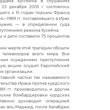
ддама Хуссейна в слушаниях
 23 декабря 2005 г. состоялось
шего к 15 годам тюрьмы Франса
84—1989 гг. поставлявшего в Ирак
ружия, — в определении суда
туплением режима Хусейна.
ы и дети составили 75 процентов
фии жертв этой трагедии обошли
 телевизоров всего мира. Все
ным осуждением преступления
чную акцию осудил Европейский
е организации.
ставной частью так называемого
ельства Ирака против курдского
989 гг. производились и другие
ческие бомбардировки курдских
твенно руководил операцией
ан аль-Маджид, после Халабджи