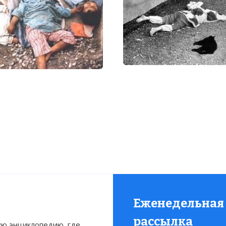
л самой ужасающей из когда-либо проведенных газов
данского населения.
Еженедельная
рассылка
ю энциклопедию, где