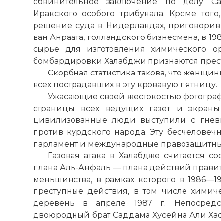
обвинительное заключение по делу Са
Иракского особого трибунала. Кроме того,
решение суда в Нидерландах, приговорив
ван Анраата, голландского бизнесмена, в 19
сырьё для изготовления химического о
бомбардировки Халабджи признаются прес
Скорбная статистика такова, что женщин
всех пострадавших в эту кровавую пятницу.
Ужасающие своей жестокостью фотогра
страницы всех ведущих газет и экраны
цивилизованные люди выступили с гнев
против курдского народа. Эту бесчелове
парламент и международные правозащитны
Газовая атака в Халабдже считается со
плана Аль-Анфаль — плана действий правит
меньшинства, в рамках которого в 1986—1
преступные действия, в том числе хими
деревень в апреле 1987 г. Непосредс
двоюродный брат Саддама Хусейна Али Хас