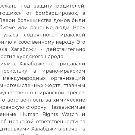
ежать под защиту родителей.
сающихся от бомбардировок, а
. Двери большинства домов были
убитые или раненые люди. Весь
 ужаса содеянного иракской
нию к собственному народу. Это
вка Халабджи - действительно
ротив курдского народа.
тиям в Халабдже не придавали
поскольку в ирано-иракском
 международных организаций
 многочисленных жертв, главным
ущественно в иранской прессе.
ответственность за химические
иранскую сторону. Независимые
еденные Human Rights Watch и
б иракской ответственности за
рдировками Халабджи включен в