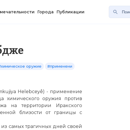
мечательности
Города
Публикации
абдже
#химическое оружие
#применени
mkujiya Helebceyê) - применение
ода химического оружия против
джа на территории Иракского
венной близости от границы с
 из самых трагичных дней своей