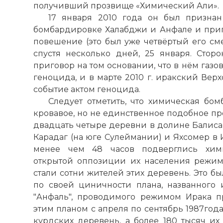
получивший прозвище «Химический Али».
17 января 2010 года он был призна
бомбардировке Халабджи и Анфале и приг
повешение (это был уже четвёртый его см
спустя несколько дней, 25 января. Сторо
приговор на том основании, что в нём газо
геноцида, и в марте 2010 г. иракский Ве
событие актом геноцида.
Следует отметить, что химическая бом
кровавое, но не единственное подобное пр
двадцать четыре деревни в долине Балиса
Карадаг (на юге Сулеймании) и Яхсомер в
менее чем 48 часов подверглись хими
открытой оппозиции их населения режим
стали сотни жителей этих деревень. Это 
по своей циничности плана, названного
"Анфаль", проводимого режимом Ирака пр
этим планом с апреля по сентябрь 1987год
курдских деревень, а более 180 тысяч их