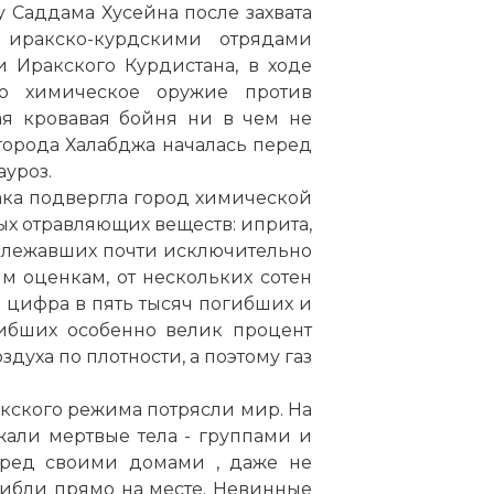
зу Саддама Хусейна после захвата
иракско-курдскими отрядами
 Иракского Курдистана, в ходе
о химическое оружие против
ая кровавая бойня ни в чем не
орода Халабджа началась перед
уроз.
рака подвергла город химической
х отравляющих веществ: иприта,
надлежавших почти исключительно
м оценкам, от нескольких сотен
 цифра в пять тысяч погибших и
гибших особенно велик процент
духа по плотности, а поэтому газ
кского режима потрясли мир. На
али мертвые тела - группами и
еред своими домами , даже не
огибли прямо на месте. Невинные