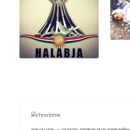
Этот акт ста
против граж
Фото статьи:
Наша цель — создать первую мультимедийну