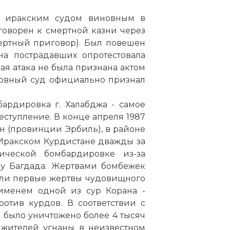
н иракским судом виновным в
оворен к смертной казни через
ертный приговор). Был повешен
на пострадавших опротестовала
вая атака не была признана актом
рховный суд официально признал
бардировка г. Халабджа - самое
еступление. В конце апреля 1987
н (провинции Эрбиль), в районе
 Иракском Курдистане дважды за
ческой бомбардировке из-за
у Багдада. Жертвами бомбежек
были первые жертвы чудовищного
 именем одной из сур Корана -
отив курдов. В соответствии с
а было уничтожено более 4 тысяч
 жителей угнаны в неизвестном