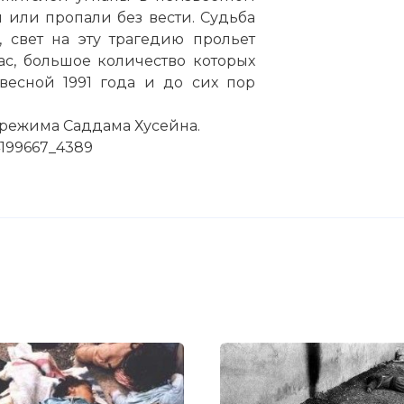
 или пропали без вести. Судьба
 свет на эту трагедию прольет
с, большое количество которых
весной 1991 года и до сих пор
 режима Саддама Хусейна.
14199667_4389