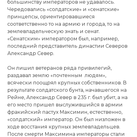
большинству императоров не удавалось.
Чередовались «солдатские» и «сенатские»
принцепсы, ориентировавшиеся
соответственно то на армию и города, то на
землевладельческую знать и сенат.
«Сенатским» императором был, например,
последний представитель династии Северов
Александр Север.
Он лишил ветеранов ряда привилегий,
раздавал землю «почтенным людям»,
всячески поощрял крупных собственников. В
результате солдатского бунта, начавшегося на
Рейне, Александр Север в 235 г. был убит, а на
его место пришел выслужившийся в армии
фракийский пастух Максимин, естественно,
«солдатский» император. Он был низложен в
ходе восстания крупных землевладельцев.
После смерти Максимина императоры стали