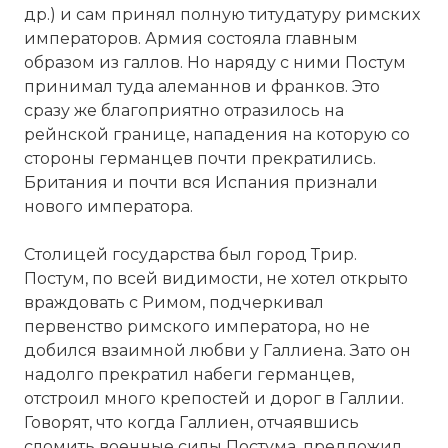
др.) и сам принял полную титудатуру римских
императоров. Армия состояла главным
образом из галлов. Но наряду с ними Постум
принимал туда алеманнов и франков. Это
сразу же благоприятно отразилось на
рейнской границе, нападения на которую со
стороны германцев почти прекратились.
Британия и почти вся Испания признали
нового императора.
Столицей государства был город Трир.
Постум, по всей видимости, не хотел открыто
враждовать с Римом, подчеркивал
первенство римского императора, но не
добился взаимной любви у Галлиена. Зато он
надолго прекратил набеги германцев,
отстроил много крепостей и дорог в Галлии.
Говорят, что когда Галлиен, отчаявшись
сломить военные силы Постума, предложил