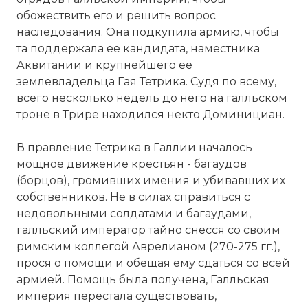
обожествить его и решить вопрос
наследования. Она подкупила армию, чтобы
та поддержала ее кандидата, наместника
Аквитании и крупнейшего ее
землевладельца Гая Тетрика. Судя по всему,
всего несколько недель до него на галльском
троне в Трире находился некто Доминициан.
В правление Тетрика в Галлии началось
мощное движение крестьян - багаудов
(борцов), громивших имения и убивавших их
собственников. Не в силах справиться с
недовольными солдатами и багаудами,
галльский император тайно снесся со своим
римским коллегой Аврелианом (270-275 гг.),
прося о помощи и обещая ему сдаться со всей
армией. Помощь была получена, Галльская
империя перестала существовать,