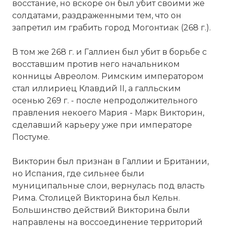
восстание, но вскоре он был убит своими же
солдатами, раздраженными тем, что он
запретил им грабить город Могонтиак (268 г.).
В том же 268 г. и Галлиен был убит в борьбе с
восставшим против него начальником
конницы Авреолом. Римским императором
стал иллириец Клавдий II, а галльским
осенью 269 г. - после непродолжительного
правления некоего Мария - Марк Викторин,
Галльская империя от Постума до Тетриков
сделавший карьеру уже при императоре
Имя:
Постуме.
Комментарий:
Викторин был признан в Галлии и Британии,
но Испания, где сильнее были
Проверочный код:
муниципальные слои, вернулась под власть
Рима. Столицей Викторина был Кельн.
Большинство действий Викторина были
направлены на воссоединение территорий