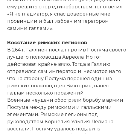
ему решить спор единоборством, тот ответил:
«Я не гладиатор, я спас доверенные мне
провинции и был избран императором
самими галлами».
Восстание римских легионов
В 264 г. Галлиен послал против Постума своего
лучшего полководца Авреола. Но тот
действовал крайне вяло. Тогда в Галлию
отправился сам император и, несмотря на то
☓
что на сторону Постума перешел один из
римских полководцев Викторин, нанес
галлам несколько поражений.
Военные неудачи обострили борьбу в армии
Постума между римскими и галльскими
элементами. Римские легионы под
руководством Корнелия Ульпия Лелиана
восстали. Постуму удалось подавить