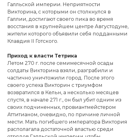
Галльской империи. Неприятности
Викторина, с которыми он столкнулся в
Галлии, достигают своего пика во время
восстания в крупнейшем центре Августодуне,
жители которого объявили себя подданными
Клавдия II Готского.
Приход к власти Тетрика
Вернуться в статью:
Галльская империя
Летом 270 г. после семимесячной осады
солдаты Викторина взяли, разграбили и
частично уничтожили город. После этого
своего успеха Викторин с триумфом
возвратился в Кельн, а несколько месяцев
спустя, в начале 271 г., он был убит одним из
своих подчиненных, провиантмейстером
Аттитианом, очевидно, по причине личной
мести. Мать погибшего императора Виктория
располагала достаточной властью среди
отрядов Галльской империи, чтобы