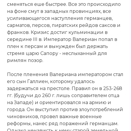
сменяться еше быстрее. Все это происходило
на фоне смут в западных провинциях, все
усиливающегося наступления германцев,
сарматов, персов, пиратских рейдов саксов и
франков. Кризис достиг кульминации в
середине III в. Император Валериан попал в
плен к персам и вынужден был держать
стремя царю Сапору - неслыханный для
римлян позор.
После пленения Валериана императором стал
его сын Галлиен, которому удалось
задержаться на престоле. Правил он в 253-268
гг. (будучи до 260 г. лишь соправителем отца
на Западе) и ориентировался на армию и
города. Он выступил против злоупотреблений
чиновников, провел важные военные
реформы, нанес ряд поражений германцам.
Однако ненависть к нему старой земельной