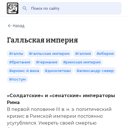
Назад
Галльская империя
#галлы
#галльская империя
#галлия
#иберия
#британия
#германия
#римская империя
#кризис iii века
#диоклетиан
#александр север
#постум
«Солдатские» и «сенатские» императоры
Рима
В первой половине III в. н. э. политический
кризис в Римской империи постоянно
усугублялся. Умереть своей смертью