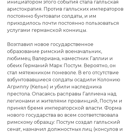
инициатором этого события стала галльская
аристократия. Против галльских императоров
постоянно бунтовали солдаты, и им
приходилось почти постоянно пользоваться
услугами германской конницы.
Возглавил новое государственное
образование римский военачальник,
любимец Валериана, наместник Галлии и
обеих Германий Марк Постум. Вероятно, он
стал мятежником поневоле. В его отсутствие
взбунтовавшиеся солдаты осадили Колонию
Агриппу (Кельн) и убили наследника
престола. Опасаясь расправы Галлиена над
легионами и жителями провинций, Постум и
принял бремя императорской власти. Форма
нового государства во всем соответствовала
римскому образцу: Постум создал галльский
сенат, назначил должностных лиц (консулов и