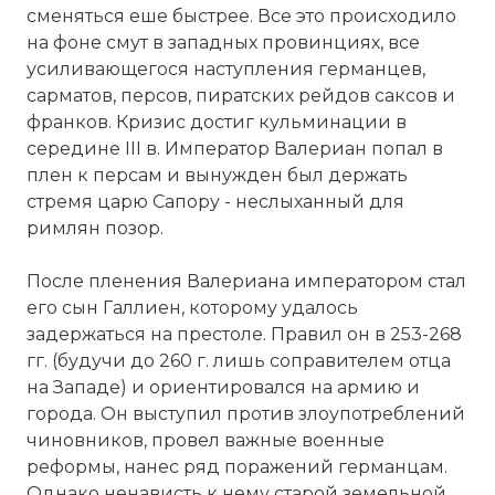
сменяться еше быстрее. Все это происходило
на фоне смут в западных провинциях, все
усиливающегося наступления германцев,
сарматов, персов, пиратских рейдов саксов и
франков. Кризис достиг кульминации в
середине III в. Император Валериан попал в
плен к персам и вынужден был держать
стремя царю Сапору - неслыханный для
римлян позор.
После пленения Валериана императором стал
его сын Галлиен, которому удалось
задержаться на престоле. Правил он в 253-268
гг. (будучи до 260 г. лишь соправителем отца
на Западе) и ориентировался на армию и
города. Он выступил против злоупотреблений
чиновников, провел важные военные
реформы, нанес ряд поражений германцам.
Однако ненависть к нему старой земельной