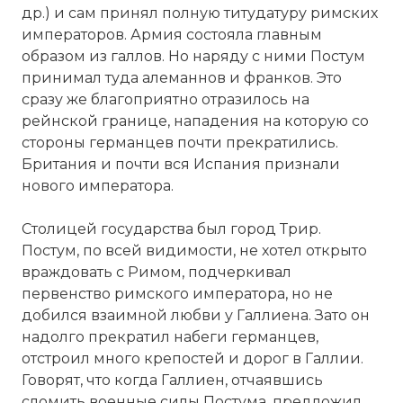
др.) и сам принял полную титудатуру римских
императоров. Армия состояла главным
образом из галлов. Но наряду с ними Постум
принимал туда алеманнов и франков. Это
сразу же благоприятно отразилось на
рейнской границе, нападения на которую со
стороны германцев почти прекратились.
Британия и почти вся Испания признали
нового императора.
Столицей государства был город Трир.
Постум, по всей видимости, не хотел открыто
враждовать с Римом, подчеркивал
первенство римского императора, но не
добился взаимной любви у Галлиена. Зато он
надолго прекратил набеги германцев,
отстроил много крепостей и дорог в Галлии.
Говорят, что когда Галлиен, отчаявшись
сломить военные силы Постума, предложил