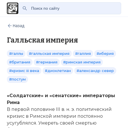
Назад
Галльская империя
#галлы
#галльская империя
#галлия
#иберия
#британия
#германия
#римская империя
#кризис iii века
#диоклетиан
#александр север
#постум
«Солдатские» и «сенатские» императоры
Рима
В первой половине III в. н. э. политический
кризис в Римской империи постоянно
усугублялся. Умереть своей смертью