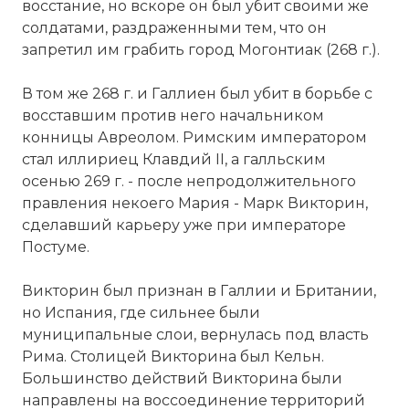
восстание, но вскоре он был убит своими же
солдатами, раздраженными тем, что он
запретил им грабить город Могонтиак (268 г.).
В том же 268 г. и Галлиен был убит в борьбе с
восставшим против него начальником
конницы Авреолом. Римским императором
Марк Пиавоний Викторин — третий
стал иллириец Клавдий II, а галльским
император так называемой Галльской
осенью 269 г. - после непродолжительного
империи в 269—271 годах.
правления некоего Мария - Марк Викторин,
Фото статьи:
сделавший карьеру уже при императоре
Вернуться в статью:
Галльская империя
Постуме.
Викторин был признан в Галлии и Британии,
но Испания, где сильнее были
муниципальные слои, вернулась под власть
Рима. Столицей Викторина был Кельн.
Большинство действий Викторина были
направлены на воссоединение территорий