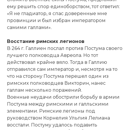
ему решить спор единоборством, тот ответил:
«Я не гладиатор, я спас доверенные мне
провинции и был избран императором
самими галлами».
Восстание римских легионов
В 264 г. Галлиен послал против Постума своего
лучшего полководца Авреола. Но тот
действовал крайне вяло. Тогда в Галлию
отправился сам император и, несмотря на то
☓
что на сторону Постума перешел один из
римских полководцев Викторин, нанес
галлам несколько поражений.
Военные неудачи обострили борьбу в армии
Постума между римскими и галльскими
элементами. Римские легионы под
руководством Корнелия Ульпия Лелиана
восстали. Постуму удалось подавить