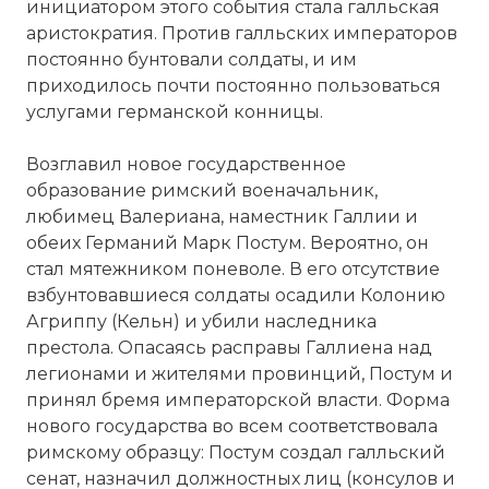
инициатором этого события стала галльская
аристократия. Против галльских императоров
постоянно бунтовали солдаты, и им
приходилось почти постоянно пользоваться
услугами германской конницы.
Возглавил новое государственное
образование римский военачальник,
любимец Валериана, наместник Галлии и
обеих Германий Марк Постум. Вероятно, он
стал мятежником поневоле. В его отсутствие
взбунтовавшиеся солдаты осадили Колонию
Агриппу (Кельн) и убили наследника
престола. Опасаясь расправы Галлиена над
легионами и жителями провинций, Постум и
принял бремя императорской власти. Форма
нового государства во всем соответствовала
римскому образцу: Постум создал галльский
сенат, назначил должностных лиц (консулов и