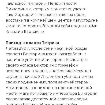
Галльской империи. Неприятности
Викторина, с которыми он столкнулся в
Галлии, достигают своего пика во время
восстания в крупнейшем центре Августодуне,
жители которого объявили себя подданными
Клавдия II Готского.
Приход к власти Тетрика
Летом 270 г. после семимесячной осады
солдаты Викторина взяли, разграбили и
частично уничтожили город. После этого
своего успеха Викторин с триумфом
возвратился в Кельн, а несколько месяцев
спустя, в начале 271 г., он был убит одним из
своих подчиненных, провиантмейстером
Аттитианом, очевидно, по причине личной
мести. Мать погибшего императора Виктория
располагала достаточной властью среди
отрядов Галльской империи, чтобы