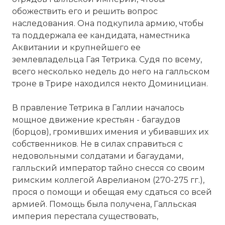
обожествить его и решить вопрос
наследования. Она подкупила армию, чтобы
та поддержала ее кандидата, наместника
Аквитании и крупнейшего ее
землевладельца Гая Тетрика. Судя по всему,
всего несколько недель до него на галльском
троне в Трире находился некто Доминициан.
В правление Тетрика в Галлии началось
мощное движение крестьян - багаудов
(борцов), громивших имения и убивавших их
собственников. Не в силах справиться с
недовольными солдатами и багаудами,
галльский император тайно снесся со своим
римским коллегой Аврелианом (270-275 гг.),
прося о помощи и обещая ему сдаться со всей
армией. Помощь была получена, Галльская
империя перестала существовать,