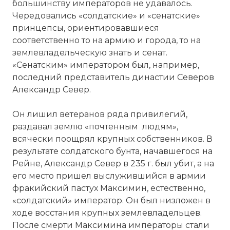
большинству императоров не удавалось.
Чередовались «солдатские» и «сенатские»
принцепсы, ориентировавшиеся
соответственно то на армию и города, то на
землевладельческую знать и сенат.
«Сенатским» императором был, например,
последний представитель династии Северов
Александр Север.
Он лишил ветеранов ряда привилегий,
раздавал землю «почтенным людям»,
всячески поощрял крупных собственников. В
результате солдатского бунта, начавшегося на
Рейне, Александр Север в 235 г. был убит, а на
его место пришел выслужившийся в армии
фракийский пастух Максимин, естественно,
«солдатский» император. Он был низложен в
ходе восстания крупных землевладельцев.
После смерти Максимина императоры стали